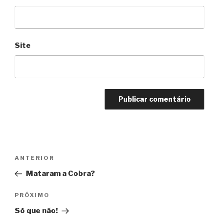
Site
Navegação
Anterior
ANTERIOR
de
Mataram a Cobra?
Post
Próximo
PRÓXIMO
Só que não!