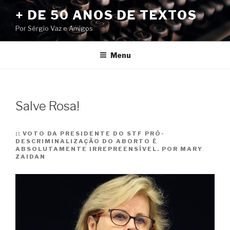
Pular
+ DE 50 ANOS DE TEXTOS
para
Por Sérgio Vaz e Amigos
o
conteúdo
Menu
Salve Rosa!
::
VOTO DA PRESIDENTE DO STF PRÓ-
DESCRIMINALIZAÇÃO DO ABORTO É
ABSOLUTAMENTE IRREPREENSÍVEL. POR MARY
ZAIDAN