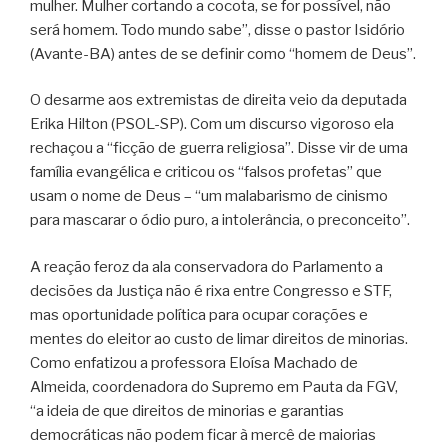
mulher. Mulher cortando a cocota, se for possível, não
será homem. Todo mundo sabe”, disse o pastor Isidório
(Avante-BA) antes de se definir como “homem de Deus”.
O desarme aos extremistas de direita veio da deputada
Erika Hilton (PSOL-SP). Com um discurso vigoroso ela
rechaçou a “ficção de guerra religiosa”. Disse vir de uma
família evangélica e criticou os “falsos profetas” que
usam o nome de Deus – “um malabarismo de cinismo
para mascarar o ódio puro, a intolerância, o preconceito”.
A reação feroz da ala conservadora do Parlamento a
decisões da Justiça não é rixa entre Congresso e STF,
mas oportunidade política para ocupar corações e
mentes do eleitor ao custo de limar direitos de minorias.
Como enfatizou a professora Eloísa Machado de
Almeida, coordenadora do Supremo em Pauta da FGV,
“a ideia de que direitos de minorias e garantias
democráticas não podem ficar à mercê de maiorias