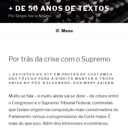
Pular
+ DE 50 ANOS DE TEXTOS
para
Por Sérgio Vaz e Amigos
o
conteúdo
Menu
Por trás da crise com o Supremo
::
DECISÕES DO STF EM PAUTAS DE COSTUMES
DÃO FÔLEGO PARA A DIREITA MANTER A TROPA
UNIDA NO PÓS-BOLSONARO. POR MARY ZAIDAN
Muito se fala – e muito ainda vai se dizer – de crises entre
o Congresso e o Supremo Tribunal Federal, contendas
que teriam origem na composição mais conservadora do
Parlamento versus o progressismo da Corte maior. É
mais do que isso. Além dos interesses econômicos,