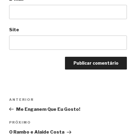
Site
Navegação
Anterior
ANTERIOR
de
Me Enganem Que Eu Gosto!
Post
Próximo
PRÓXIMO
O Rambo e Alaíde Costa