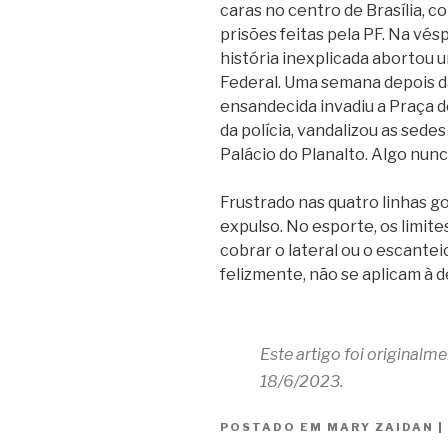
caras no centro de Brasília, 
prisões feitas pela PF. Na vés
história inexplicada abortou 
Federal. Uma semana depois d
ensandecida invadiu a Praça do
da polícia, vandalizou as sede
Palácio do Planalto. Algo nunc
Frustrado nas quatro linhas go
expulso. No esporte, os limit
cobrar o lateral ou o escanteio
felizmente, não se aplicam à 
Este artigo foi originalm
18/6/2023.
POSTADO EM
MARY ZAIDAN
|