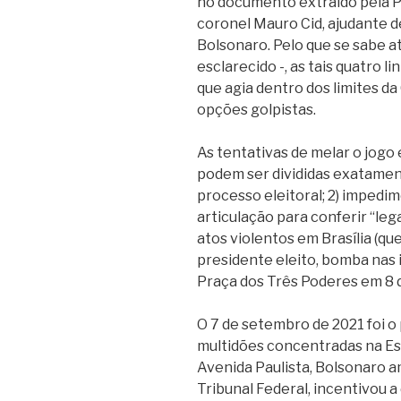
no documento extraído pela Po
coronel Mauro Cid, ajudante d
Bolsonaro. Pelo que se sabe at
esclarecido -, as tais quatro l
que agia dentro dos limites da
opções golpistas.
As tentativas de melar o jogo
podem ser divididas exatament
processo eleitoral; 2) impedim
articulação para conferir “leg
atos violentos em Brasília (q
presidente eleito, bomba nas
Praça dos Três Poderes em 8 d
O 7 de setembro de 2021 foi o
multidões concentradas na Es
Avenida Paulista, Bolsonaro
Tribunal Federal, incentivou 