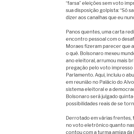
“farsa” eleições sem voto imp
sua disposição golpista: “Só s
dizer aos canalhas que eu nunc
Panos quentes, uma carta redi
encontro pessoal com o desaf
Moraes fizeram parecer que a
o quê. Bolsonaro mexeu mundos
ano eleitoral, arrumou mais 
pregação pelo voto impresso q
Parlamento. Aqui, incluiu o a
em reunião no Palácio do Alvor
sistema eleitoral e a democrac
Bolsonaro será julgado quinta-
possibilidades reais de se torn
Derrotado em várias frentes, 
no voto eletrônico quanto nas
contou com a turma amiga da P