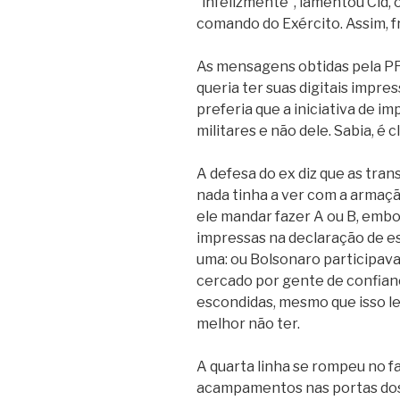
“infelizmente”, lamentou Cid, 
comando do Exército. Assim, f
As mensagens obtidas pela PF
queria ter suas digitais impres
preferia que a iniciativa de i
militares e não dele. Sabia, é c
A defesa do ex diz que as tra
nada tinha a ver com a armaç
ele mandar fazer A ou B, embor
impressas na declaração de est
uma: ou Bolsonaro participava e
cercado por gente de confian
escondidas, mesmo que isso le
melhor não ter.
A quarta linha se rompeu no fat
acampamentos nas portas dos q