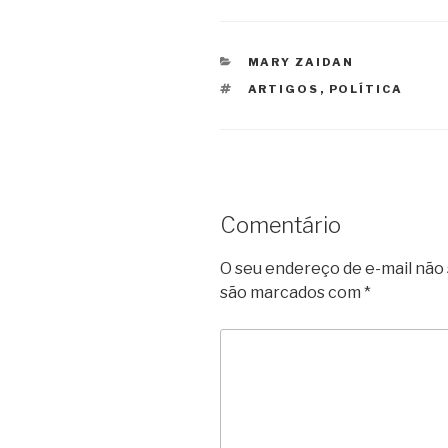
CATEGORIAS
MARY ZAIDAN
TAGS
ARTIGOS
,
POLÍTICA
Comentário
O seu endereço de e-mail não 
são marcados com
*