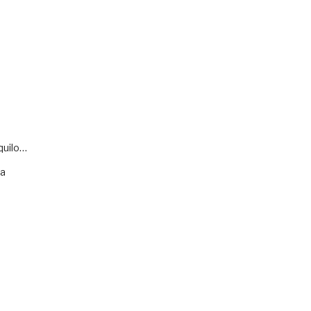
quilo…
va