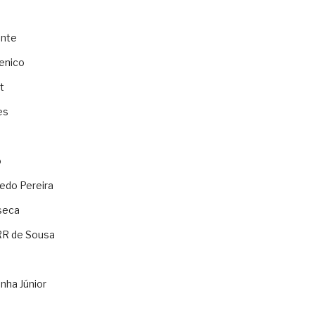
ente
enico
t
es
o
ledo Pereira
seca
RR de Sousa
nha Júnior