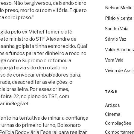
resso. Não tergiversou, deixando claro
Nelson Merlin
aio preso, morto ou com vitória. E quero
a serei preso.”
Plínio Vicente
Sandro Vaia
gida pelo ex Michel Temer e até
eto ministro do STF Alexandre de
Sérgio Vaz
 sanha golpista tinha esmorecido. Qual
Valdir Sanches
 e fundos para ter dinheiro a rodo no
Vera Vaia
briga com o Supremo e retomou a
ue já havia sido derrotado no
Vivina de Assi
buso de convocar embaixadores para,
ada, desacreditar as eleições, o
ia brasileira. Por esses crimes,
TAGS
feira, 22, no pleno do TSE, com
ar inelegível.
Artigos
Cinema
tanto na tentativa de minar a confiança
Compilações
 urnas do primeiro turno, Bolsonaro
olícia Rodoviária Federal para realizar
Comportamen