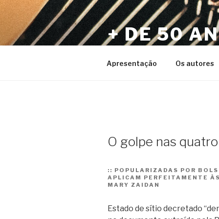
Pular
para
+ DE 50 A
o
conteúdo
Por Sérgio Vaz e Amigos
Apresentação
Os autores
O golpe nas quatro
::
POPULARIZADAS POR BOLS
APLICAM PERFEITAMENTE ÀS
MARY ZAIDAN
Estado de sítio decretado “dent