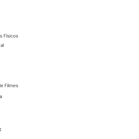
s Físicos
al
de Filmes
a
g