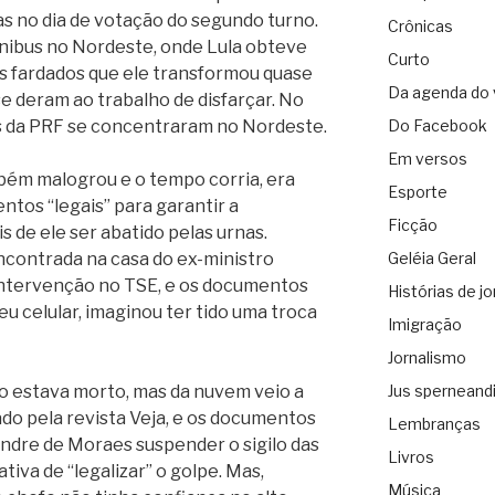
s no dia de votação do segundo turno.
Crônicas
nibus no Nordeste, onde Lula obteve
Curto
 fardados que ele transformou quase
Da agenda do 
e deram ao trabalho de disfarçar. No
s da PRF se concentraram no Nordeste.
Do Facebook
Em versos
ém malogrou e o tempo corria, era
Esporte
ntos “legais” para garantir a
Ficção
 de ele ser abatido pelas urnas.
ncontrada na casa do ex-ministro
Geléia Geral
intervenção no TSE, e os documentos
Histórias de jo
eu celular, imaginou ter tido uma troca
Imigração
Jornalismo
o estava morto, mas da nuvem veio a
Jus sperneand
ado pela revista Veja, e os documentos
Lembranças
ndre de Moraes suspender o sigilo das
Livros
tiva de “legalizar” o golpe. Mas,
Música