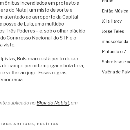
Então
com ônibus incendiados em protesto a
pera do Natal, um misto de sorte e
Então Música
um atentado ao aeroporto da Capital
Júlia Hardy
a posse de Lula, uma multidão
s Três Poderes – e, sob o olhar plácido
Jorge Teles
s do Congresso Nacional, do STF e o
mãoscolorida
a visto.
Pintando o 7
lpistas, Bolsonaro está perto de ser
Sobre isso e a
es do campo permitem jogar a bola fora,
Valéria de Pai
 e voltar ao jogo. Essas regras,
democracia.
ente publicado no
Blog do Noblat
, em
TAGS
ARTIGOS
,
POLÍTICA