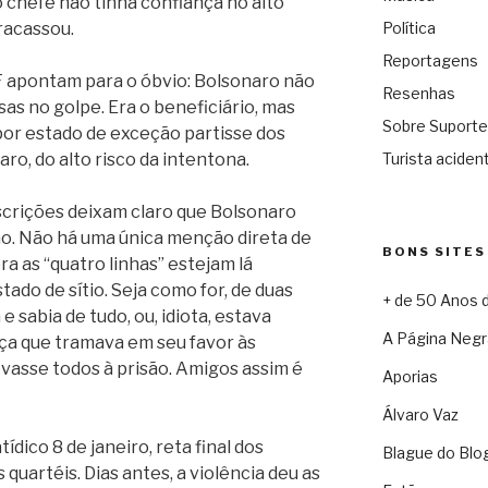
o chefe não tinha confiança no alto
racassou.
Política
Reportagens
 apontam para o óbvio: Bolsonaro não
Resenhas
sas no golpe. Era o beneficiário, mas
Sobre Suporte
mpor estado de exceção partisse dos
laro, do alto risco da intentona.
Turista acident
nscrições deixam claro que Bolsonaro
ão. Não há uma única menção direta de
BONS SITES
a as “quatro linhas” estejam lá
ado de sítio. Seja como for, de duas
+ de 50 Anos 
 sabia de tudo, ou, idiota, estava
A Página Negr
ça que tramava em seu favor às
vasse todos à prisão. Amigos assim é
Aporias
Álvaro Vaz
ídico 8 de janeiro, reta final dos
Blague do Blo
uartéis. Dias antes, a violência deu as