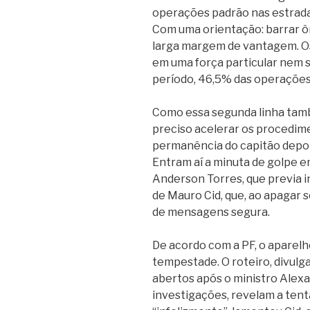
operações padrão nas estrada
Com uma orientação: barrar ô
larga margem de vantagem. Os
em uma força particular nem s
período, 46,5% das operaçõe
Como essa segunda linha tamb
preciso acelerar os procedime
permanência do capitão depois
Entram aí a minuta de golpe e
Anderson Torres, que previa 
de Mauro Cid, que, ao apagar s
de mensagens segura.
De acordo com a PF, o aparelh
tempestade. O roteiro, divulg
abertos após o ministro Alexa
investigações, revelam a tenta