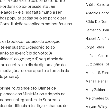
lícia Federal do celular do tenente-
Anélio Barreto
e ordens do ex-presidente Jair
é agora – e ainda falta muito a ser
Antonio Cont
inhas popularizadas pelo ex para dizer
Fábio De Dom
 Constituição se aplicam melhor às suas
Fernando Bran
Hubert Alquér
 e estabelecer estado de exceção
e em quatro: 1) descrédito ao
Jorge Teles
ento ao exercício do voto; 3)
Laïs de Castr
alidade” ao golpe; e 4) sequência de
Luiz Carlos To
uebra-quebra no dia da diplomação do
 imediações do aeroporto e tomada da
Manuel S. Fon
e janeiro).
Maria Helena 
 primeiro grande ato. Diante de
Mary Zaidan
planada dos Ministérios e depois na
Melchíades Cu
 ameaçou integrantes do Supremo
a desobediência à Justiça e chamou de
Miryam Wiley