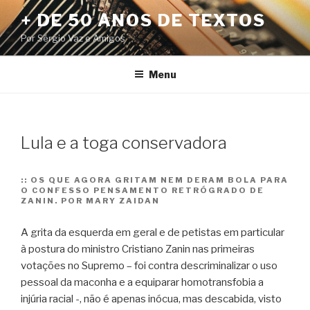
Pular
+ DE 50 ANOS DE TEXTOS
para
Por Sérgio Vaz e Amigos
o
conteúdo
Menu
Lula e a toga conservadora
::
OS QUE AGORA GRITAM NEM DERAM BOLA PARA
O CONFESSO PENSAMENTO RETRÓGRADO DE
ZANIN. POR MARY ZAIDAN
A grita da esquerda em geral e de petistas em particular
à postura do ministro Cristiano Zanin nas primeiras
votações no Supremo – foi contra descriminalizar o uso
pessoal da maconha e a equiparar homotransfobia a
injúria racial -, não é apenas inócua, mas descabida, visto