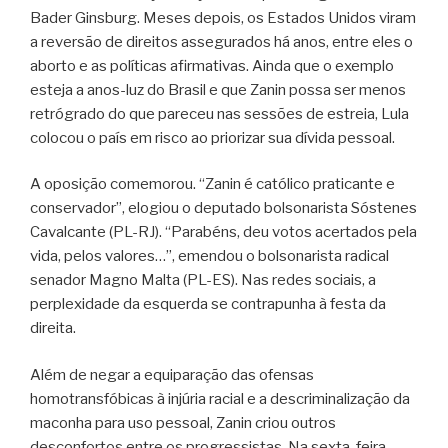
Bader Ginsburg. Meses depois, os Estados Unidos viram
a reversão de direitos assegurados há anos, entre eles o
aborto e as políticas afirmativas. Ainda que o exemplo
esteja a anos-luz do Brasil e que Zanin possa ser menos
retrógrado do que pareceu nas sessões de estreia, Lula
colocou o país em risco ao priorizar sua dívida pessoal.
A oposição comemorou. “Zanin é católico praticante e
conservador”, elogiou o deputado bolsonarista Sóstenes
Cavalcante (PL-RJ). “Parabéns, deu votos acertados pela
vida, pelos valores…”, emendou o bolsonarista radical
senador Magno Malta (PL-ES). Nas redes sociais, a
perplexidade da esquerda se contrapunha à festa da
direita.
Além de negar a equiparação das ofensas
homotransfóbicas à injúria racial e a descriminalização da
maconha para uso pessoal, Zanin criou outros
desconfortos entre os progressistas. Na sexta-feira,