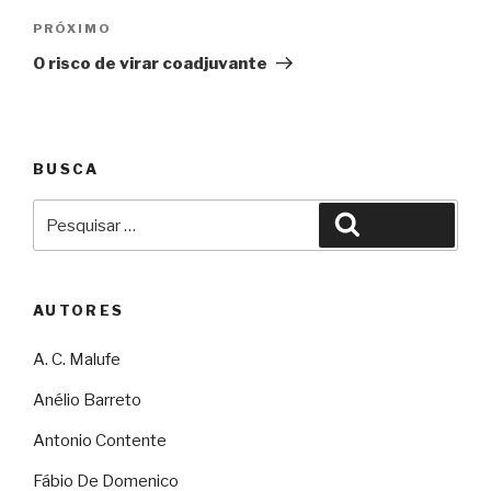
Próximo
PRÓXIMO
O risco de virar coadjuvante
BUSCA
Pesquisar
Pesquisar
por:
AUTORES
A. C. Malufe
Anélio Barreto
Antonio Contente
Fábio De Domenico