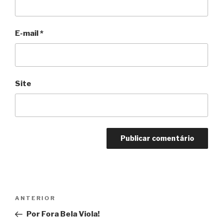
E-mail
*
Site
Navegação
Anterior
ANTERIOR
de
Por Fora Bela Viola!
Post