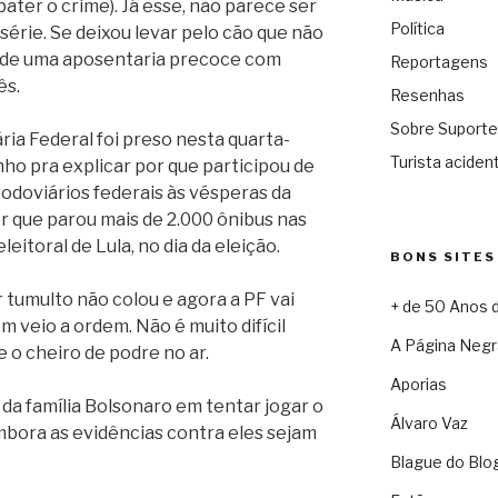
ter o crime). Já esse, não parece ser
Política
série. Se deixou levar pelo cão que não
ca de uma aposentaria precoce com
Reportagens
ês.
Resenhas
Sobre Suporte
ária Federal foi preso nesta quarta-
Turista acident
inho pra explicar por que participou de
rodoviários federais às vésperas da
r que parou mais de 2.000 ônibus nas
eitoral de Lula, no dia da eleição.
BONS SITES
r tumulto não colou e agora a PF vai
+ de 50 Anos 
 veio a ordem. Não é muito difícil
A Página Negr
 e o cheiro de podre no ar.
Aporias
 família Bolsonaro em tentar jogar o
Álvaro Vaz
embora as evidências contra eles sejam
Blague do Blo