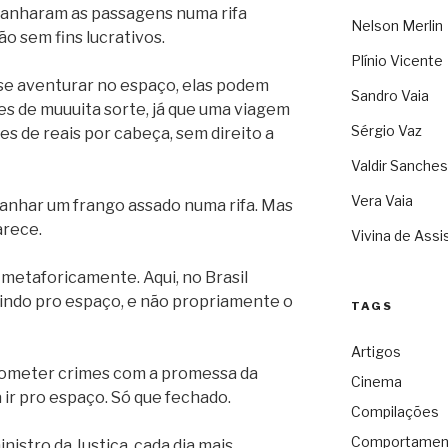
 ganharam as passagens numa rifa
Nelson Merlin
 sem fins lucrativos.
Plínio Vicente
se aventurar no espaço, elas podem
Sandro Vaia
s de muuuita sorte, já que uma viagem
Sérgio Vaz
es de reais por cabeça, sem direito a
Valdir Sanches
Vera Vaia
ganhar um frango assado numa rifa. Mas
arece.
Vivina de Assi
 metaforicamente. Aqui, no Brasil
 indo pro espaço, e não propriamente o
TAGS
Artigos
cometer crimes com a promessa da
Cinema
ir pro espaço. Só que fechado.
Compilações
Comportamen
nistro da Justiça, cada dia mais