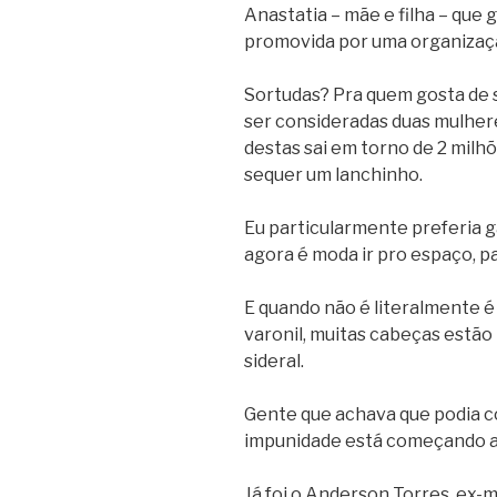
Anastatia – mãe e filha – que
promovida por uma organização
Sortudas? Pra quem gosta de 
ser consideradas duas mulhere
destas sai em torno de 2 milhõ
sequer um lanchinho.
Eu particularmente preferia 
agora é moda ir pro espaço, p
E quando não é literalmente é
varonil, muitas cabeças estão
sideral.
Gente que achava que podia 
impunidade está começando a 
Já foi o Anderson Torres, ex-mi