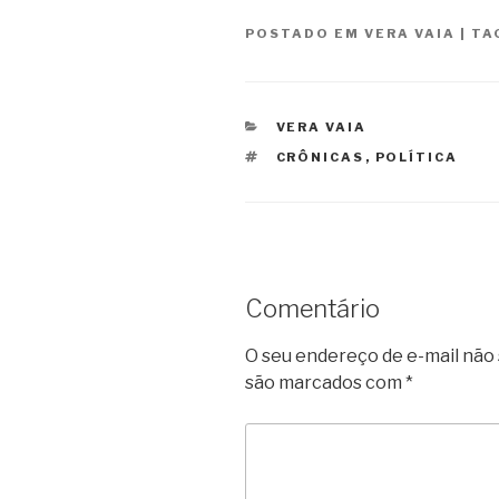
POSTADO EM
VERA VAIA
|
TA
CATEGORIAS
VERA VAIA
TAGS
CRÔNICAS
,
POLÍTICA
Comentário
O seu endereço de e-mail não 
são marcados com
*