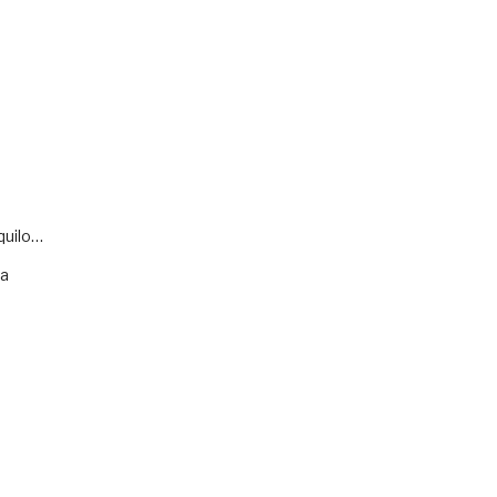
quilo…
va