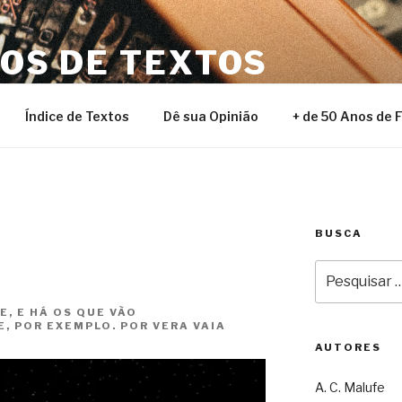
NOS DE TEXTOS
Índice de Textos
Dê sua Opinião
+ de 50 Anos de 
BUSCA
Pesquisar
por:
, E HÁ OS QUE VÃO
, POR EXEMPLO. POR VERA VAIA
AUTORES
A. C. Malufe