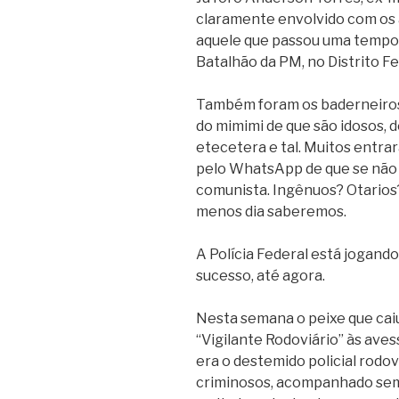
claramente envolvido com os a
aquele que passou uma tempora
Batalhão da PM, no Distrito Fe
Também foram os baderneiros
do mimimi de que são idosos, d
etecetera e tal. Muitos entra
pelo WhatsApp de que se não f
comunista. Ingênuos? Otarios
menos dia saberemos.
A Polícia Federal está jogando
sucesso, até agora.
Nesta semana o peixe que caiu 
“Vigilante Rodoviário” às avess
era o destemido policial rodov
criminosos, acompanhado semp