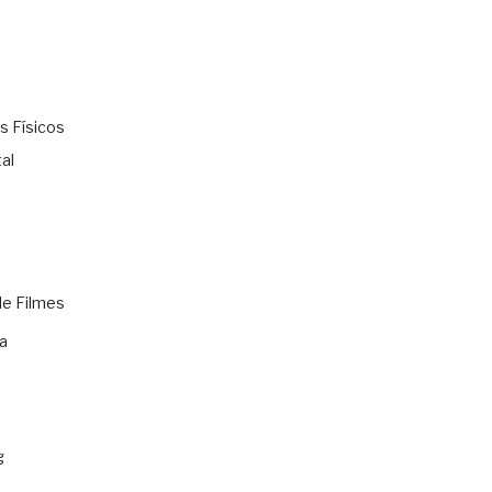
s Físicos
al
de Filmes
a
g