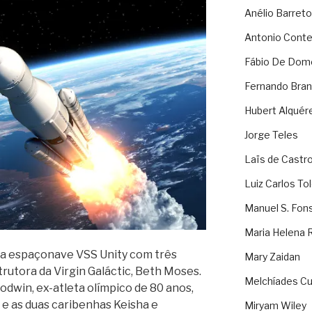
Anélio Barreto
Antonio Cont
Fábio De Dom
Fernando Bran
Hubert Alquér
Jorge Teles
Laïs de Castr
Luiz Carlos To
Manuel S. Fon
Maria Helena 
a a espaçonave VSS Unity com três
Mary Zaidan
rutora da Virgin Galáctic, Beth Moses.
Melchíades Cu
odwin, ex-atleta olímpico de 80 anos,
 e as duas caribenhas Keisha e
Miryam Wiley