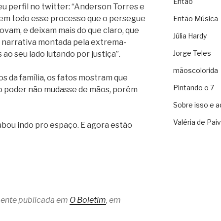
Então
u perfil no twitter: “Anderson Torres e
s em todo esse processo que o persegue
Então Música
rovam, e deixam mais do que claro, que
Júlia Hardy
a narrativa montada pela extrema-
Jorge Teles
ao seu lado lutando por justiça”.
mãoscolorida
s da família, os fatos mostram que
Pintando o 7
e o poder não mudasse de mãos, porém
Sobre isso e a
Valéria de Pai
abou indo pro espaço. E agora estão
lmente publicada em
O Boletim
, em