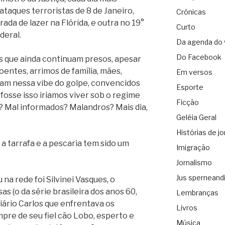
taques terroristas de 8 de Janeiro,
Crônicas
da de lazer na Flórida, e outra no 19°
Curto
deral.
Da agenda do 
Do Facebook
 que ainda continuam presos, apesar
oentes, arrimos de família, mães,
Em versos
ram nessa vibe do golpe, convencidos
Esporte
osse isso iriamos viver sob o regime
Ficção
? Mal informados? Malandros? Mais dia,
Geléia Geral
Histórias de jo
 a tarrafa e a pescaria tem sido um
Imigração
Jornalismo
Jus sperneand
na rede foi Silvinei Vasques, o
as (o da série brasileira dos anos 60,
Lembranças
iário Carlos que enfrentava os
Livros
re de seu fiel cão Lobo, esperto e
Música