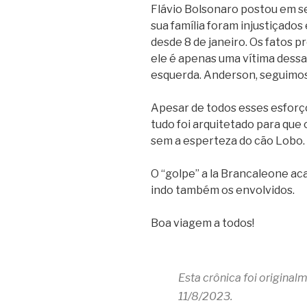
Flávio Bolsonaro postou em se
sua família foram injustiçado
desde 8 de janeiro. Os fatos p
ele é apenas uma vítima dess
esquerda. Anderson, seguimos 
Apesar de todos esses esforço
tudo foi arquitetado para qu
sem a esperteza do cão Lobo.
O “golpe” a la Brancaleone ac
indo também os envolvidos.
Boa viagem a todos!
Esta crônica foi origina
11/8/2023.