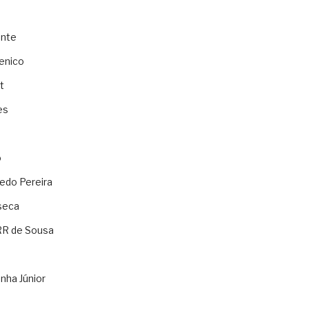
ente
enico
t
es
o
ledo Pereira
seca
RR de Sousa
nha Júnior