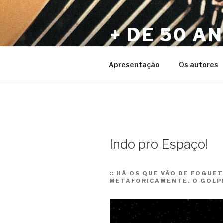
Pular
para
+ DE 50 A
o
conteúdo
Por Sérgio Vaz e Amigos
Apresentação
Os autores
Indo pro Espaço!
::
HÁ OS QUE VÃO DE FOGUETE
METAFORICAMENTE. O GOLPE