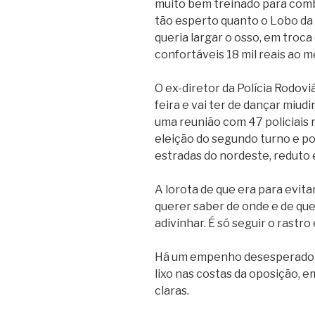
muito bem treinado para comba
tão esperto quanto o Lobo da 
queria largar o osso, em tro
confortáveis 18 mil reais ao m
O ex-diretor da Polícia Rodovi
feira e vai ter de dançar miud
uma reunião com 47 policiais 
eleição do segundo turno e po
estradas do nordeste, reduto el
A lorota de que era para evita
querer saber de onde e de quem
adivinhar. É só seguir o rastro
Há um empenho desesperado da
lixo nas costas da oposição, 
claras.