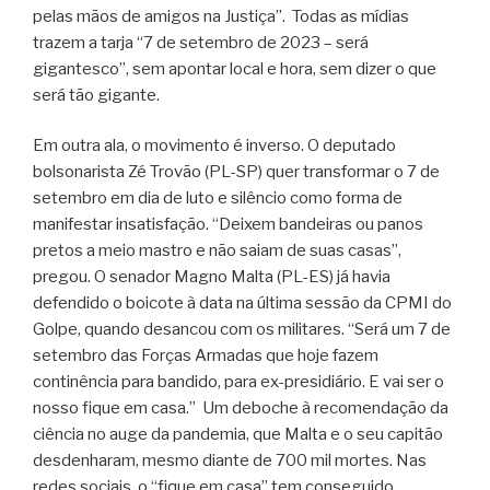
pelas mãos de amigos na Justiça”. Todas as mídias
trazem a tarja “7 de setembro de 2023 – será
gigantesco”, sem apontar local e hora, sem dizer o que
será tão gigante.
Em outra ala, o movimento é inverso. O deputado
bolsonarista Zé Trovão (PL-SP) quer transformar o 7 de
setembro em dia de luto e silêncio como forma de
manifestar insatisfação. “Deixem bandeiras ou panos
pretos a meio mastro e não saiam de suas casas”,
pregou. O senador Magno Malta (PL-ES) já havia
defendido o boicote à data na última sessão da CPMI do
Golpe, quando desancou com os militares. “Será um 7 de
setembro das Forças Armadas que hoje fazem
continência para bandido, para ex-presidiário. E vai ser o
nosso fique em casa.” Um deboche à recomendação da
ciência no auge da pandemia, que Malta e o seu capitão
desdenharam, mesmo diante de 700 mil mortes. Nas
redes sociais, o “fique em casa” tem conseguido