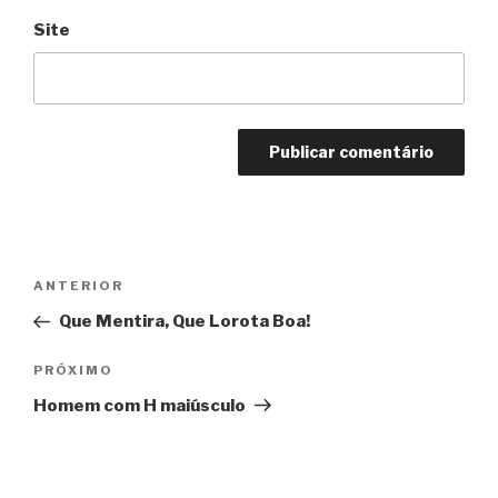
Site
Navegação
Anterior
ANTERIOR
de
Que Mentira, Que Lorota Boa!
Post
Próximo
PRÓXIMO
Homem com H maiúsculo