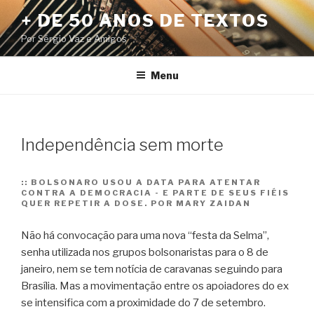
Pular
+ DE 50 ANOS DE TEXTOS
para
Por Sérgio Vaz e Amigos
o
conteúdo
Menu
Independência sem morte
::
BOLSONARO USOU A DATA PARA ATENTAR
CONTRA A DEMOCRACIA - E PARTE DE SEUS FIÉIS
QUER REPETIR A DOSE. POR MARY ZAIDAN
Não há convocação para uma nova “festa da Selma”,
senha utilizada nos grupos bolsonaristas para o 8 de
janeiro, nem se tem notícia de caravanas seguindo para
Brasília. Mas a movimentação entre os apoiadores do ex
se intensifica com a proximidade do 7 de setembro.