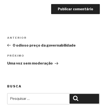
Navegação
Anterior
ANTERIOR
de
O odioso preço da governabilidade
Post
Próximo
PRÓXIMO
Uma voz sem moderação
BUSCA
Pesquisar
Pesquisar
por: