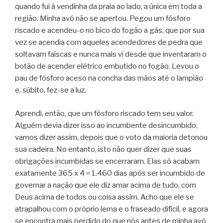
quando fui à vendinha da praia ao lado, a única em toda a
região. Minha avó não se apertou. Pegou um fósforo
riscado e acendeu-o no bico do fogão a gás, que por sua
vez se acendia com aqueles acendedores de pedra que
soltavam faíscas e nunca mais vi desde que inventaram o
botão de acender elétrico embutido no fogão. Levou o
pau de fósforo aceso na concha das mãos até o lampião
e, súbito, fez-se a luz.
Aprendi, então, que um fósforo riscado tem seu valor.
Alguém devia dizer isso ao incumbente desincumbido,
vamos dizer assim, depois que o voto da maioria detonou
sua cadeira. No entanto, isto não quer dizer que suas
obrigações incumbidas se encerraram. Elas só acabam
exatamente 365 x 4 = 1.460 dias após ser incumbido de
governar a nação que ele diz amar acima de tudo, com
Deus acima de todos ou coisa assim. Acho que ele se
atrapalhou com o próprio lema e o fraseado difícil, e agora
se encontra mais perdido do que nós antes de minha avó