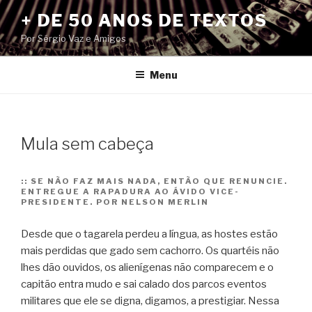
Pular
+ DE 50 ANOS DE TEXTOS
para
Por Sérgio Vaz e Amigos
o
conteúdo
Menu
Mula sem cabeça
::
SE NÃO FAZ MAIS NADA, ENTÃO QUE RENUNCIE.
ENTREGUE A RAPADURA AO ÁVIDO VICE-
PRESIDENTE. POR NELSON MERLIN
Desde que o tagarela perdeu a língua, as hostes estão
mais perdidas que gado sem cachorro. Os quartéis não
lhes dão ouvidos, os alienígenas não comparecem e o
capitão entra mudo e sai calado dos parcos eventos
militares que ele se digna, digamos, a prestigiar. Nessa