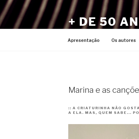
Pular
para
+ DE 50 A
o
conteúdo
Por Sérgio Vaz e Amigos
Apresentação
Os autores
Marina e as cançõ
::
A CRIATURINHA NÃO GOST
A ELA. MAS, QUEM SABE... P