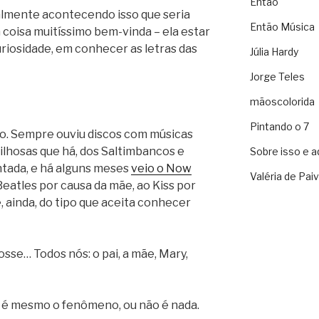
Então
almente acontecendo isso que seria
Então Música
coisa muitíssimo bem-vinda – ela estar
riosidade, em conhecer as letras das
Júlia Hardy
Jorge Teles
mãoscolorida
Pintando o 7
ro. Sempre ouviu discos com músicas
vilhosas que há, dos Saltimbancos e
Sobre isso e a
ntada, e há alguns meses
veio o Now
Valéria de Pai
Beatles por causa da mãe, ao Kiss por
é, ainda, do tipo que aceita conhecer
osse… Todos nós: o pai, a mãe, Mary,
e é mesmo o fenômeno, ou não é nada.