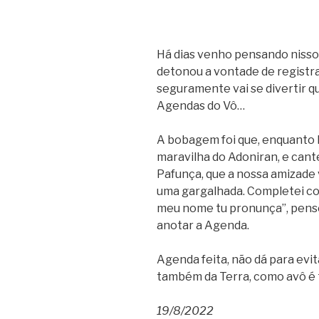
Há dias venho pensando niss
detonou a vontade de registr
seguramente vai se divertir qu
Agendas do Vô…
A bobagem foi que, enquanto l
maravilha do Adoniran, e cante
Pafunça, que a nossa amizade 
uma gargalhada. Completei co
meu nome tu pronunça”, pensei
anotar a Agenda.
Agenda feita, não dá para evi
também da Terra, como avô é
19/8/2022