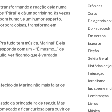
Crônicas
i transformando a reação dela numa
 os “Pára!” e dá um sorrisinho, às vezes
Curto
 bom humor, e um humor esperto,
Da agenda do 
ncorpora coisas, transforma em
Do Facebook
Em versos
Pra tudo tem música, Marina!” E ela
Esporte
responde com um – “É mesmo…” de
Ficção
ilo, verificando que é verdade
Geléia Geral
Histórias de jo
Imigração
Jornalismo
ecido de Marina não mais falar os
Jus sperneand
Lembranças
ado da brincadeira de reagir. Mas
Livros
meçado a ficar curiosa para ouvir os
Música