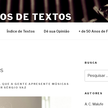
NOS DE TEXTOS
Índice de Textos
Dê sua Opinião
+ de 50 Anos de 
BUSCA
es
Pesquisar
por:
A QUE A GENTE APRESENTE MÚSICAS
OR SÉRGIO VAZ
AUTORES
A. C. Malufe