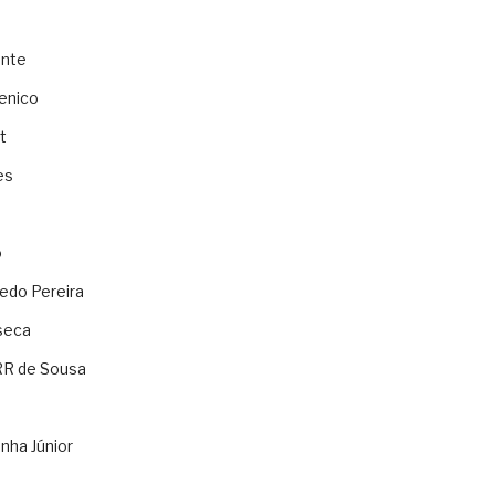
ente
enico
t
es
o
ledo Pereira
seca
RR de Sousa
nha Júnior