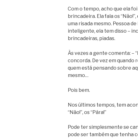
Com o tempo, acho que ela fo
brincadeira. Ela fala os “Não!”,
uma risada mesmo. Pessoa de
inteligente, ela tem disso – i
brincadeiras, piadas.
Às vezes a gente comenta: – “
concorda. De vez em quando 
quem está pensando sobre aqu
mesmo…
Pois bem.
Nos últimos tempos, tem acont
“Não!”, os “Pára!”
Pode ter simplesmente se cans
pode ser também que tenha co