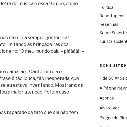
 letra de música é essa? Ou: ué, como
Política
Reportagens
Resenhas
Sobre Suporte
ndo caiu” ela sempre gostou. Faz
Turista acident
to, imitando as brincadeiras dos
oneiro: “O meu mundo caiu – pláááá!” –
BONS SITES
 o camarão”. Cantei um dia o
rase é tão louca, tão inesperada, que
+ de 50 Anos 
o, se eu estava inventando. Mostramos a
A Página Negr
estou a maior atenção. Foi um caso
Aporias
Álvaro Vaz
os reparado de fato que ela não tem
Blague do Blo