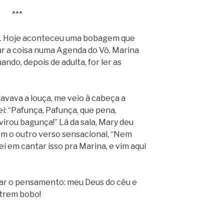
***
o. Hoje aconteceu uma bobagem que
ar a coisa numa Agenda do Vô. Marina
ando, depois de adulta, for ler as
avava a louça, me veio à cabeça a
i: “Pafunça, Pafunça, que pena,
virou bagunça!” Lá da sala, Mary deu
m o outro verso sensacional, “Nem
 em cantar isso pra Marina, e vim aqui
tar o pensamento: meu Deus do céu e
 trem bobo!