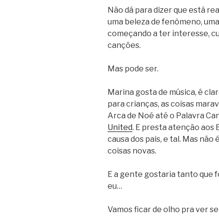
Não dá para dizer que está re
uma beleza de fenômeno, uma 
começando a ter interesse, cu
canções.
Mas pode ser.
Marina gosta de música, é cla
para crianças, as coisas mara
Arca de Noé até o Palavra Ca
United
. E presta atenção aos 
causa dos pais, e tal. Mas não 
coisas novas.
E a gente gostaria tanto que f
eu…
Vamos ficar de olho pra ver s