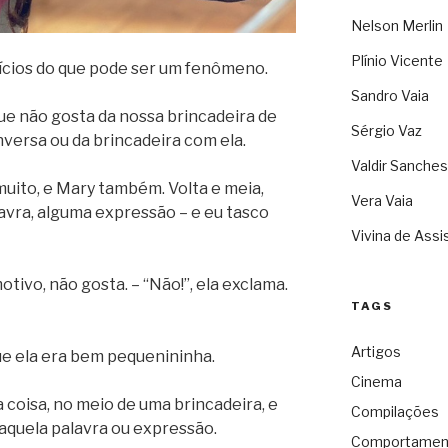
Nelson Merlin
Plínio Vicente
ícios do que pode ser um fenômeno.
Sandro Vaia
 não gosta da nossa brincadeira de
Sérgio Vaz
versa ou da brincadeira com ela.
Valdir Sanches
muito, e Mary também. Volta e meia,
Vera Vaia
avra, alguma expressão – e eu tasco
Vivina de Assi
motivo, não gosta. – “Não!”, ela exclama.
TAGS
Artigos
ue ela era bem pequenininha.
Cinema
a coisa, no meio de uma brincadeira, e
Compilações
aquela palavra ou expressão.
Comportamen