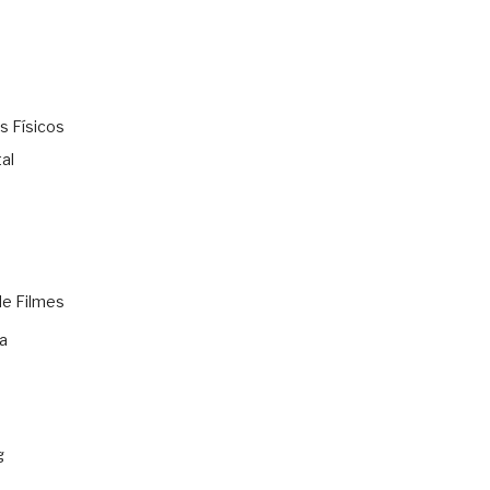
s Físicos
al
de Filmes
a
g