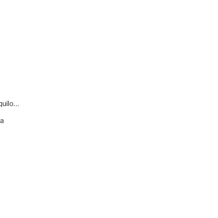
quilo…
va