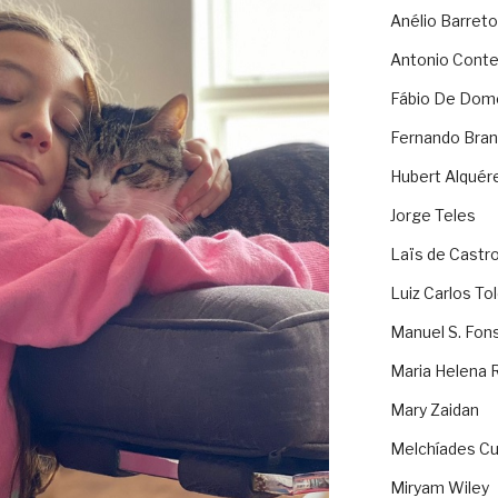
Anélio Barreto
Antonio Cont
Fábio De Dom
Fernando Bran
Hubert Alquér
Jorge Teles
Laïs de Castr
Luiz Carlos To
Manuel S. Fon
Maria Helena 
Mary Zaidan
Melchíades Cu
Miryam Wiley