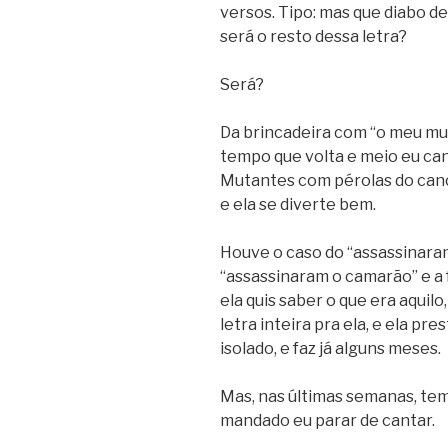
versos. Tipo: mas que diabo de
será o resto dessa letra?
Será?
Da brincadeira com “o meu mu
tempo que volta e meio eu can
Mutantes com pérolas do canci
e ela se diverte bem.
Houve o caso do “assassinaram
“assassinaram o camarão” e a f
ela quis saber o que era aquil
letra inteira pra ela, e ela pr
isolado, e faz já alguns meses.
Mas, nas últimas semanas, tem
mandado eu parar de cantar.