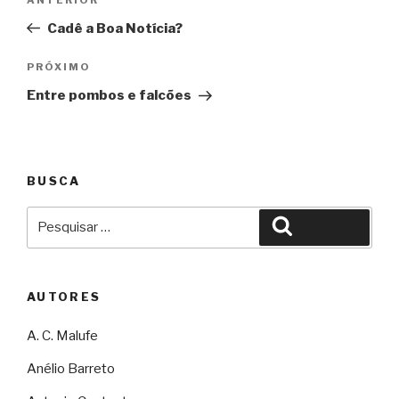
Anterior
de
Cadê a Boa Notícia?
Post
Próximo
PRÓXIMO
Entre pombos e falcões
BUSCA
Pesquisar
Pesquisar
por:
AUTORES
A. C. Malufe
Anélio Barreto