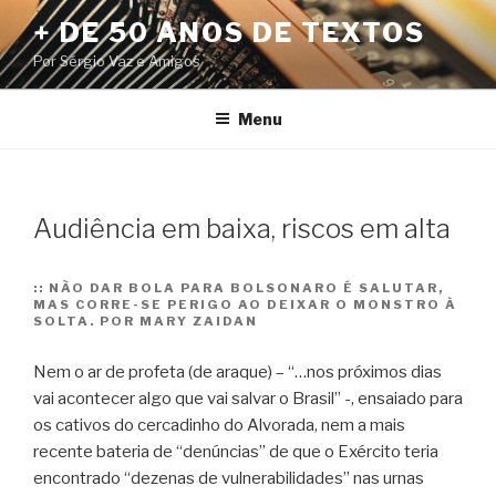
Pular
+ DE 50 ANOS DE TEXTOS
para
Por Sérgio Vaz e Amigos
o
conteúdo
Menu
Audiência em baixa, riscos em alta
::
NÃO DAR BOLA PARA BOLSONARO É SALUTAR,
MAS CORRE-SE PERIGO AO DEIXAR O MONSTRO À
SOLTA. POR MARY ZAIDAN
Nem o ar de profeta (de araque) – “…nos próximos dias
vai acontecer algo que vai salvar o Brasil” -, ensaiado para
os cativos do cercadinho do Alvorada, nem a mais
recente bateria de “denúncias” de que o Exército teria
encontrado “dezenas de vulnerabilidades” nas urnas