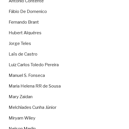
Antonio Contente
Fábio De Domenico
Fernando Brant
Hubert Alquéres
Jorge Teles
Laïs de Castro
Luiz Carlos Toledo Pereira
Manuel S. Fonseca
Maria Helena RR de Sousa
Mary Zaidan
Melchíades Cunha Júnior
Miryam Wiley
Nelson Merlin