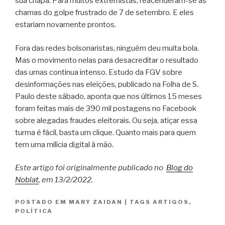
sua chapa. Para muitos extremistas, reacenderam-se as
chamas do golpe frustrado de 7 de setembro. E eles
estariam novamente prontos.
Fora das redes bolsonaristas, ninguém deu muita bola.
Mas o movimento nelas para desacreditar o resultado
das urnas continua intenso. Estudo da FGV sobre
desinformações nas eleições, publicado na Folha de S.
Paulo deste sábado, aponta que nos últimos 15 meses
foram feitas mais de 390 mil postagens no Facebook
sobre alegadas fraudes eleitorais. Ou seja, atiçar essa
turma é fácil, basta um clique. Quanto mais para quem
tem uma milícia digital à mão.
Este artigo foi originalmente publicado no
Blog do
Noblat
, em 13/2/2022.
POSTADO EM
MARY ZAIDAN
|
TAGS
ARTIGOS
,
POLÍTICA