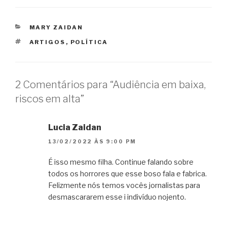
CATEGORIAS
MARY ZAIDAN
TAGS
ARTIGOS
,
POLÍTICA
2 Comentários para “Audiência em baixa,
riscos em alta”
Lucia Zaidan
13/02/2022 ÀS 9:00 PM
É isso mesmo filha. Continue falando sobre
todos os horrores que esse boso fala e fabrica.
Felizmente nós temos vocês jornalistas para
desmascararem esse i indivíduo nojento.