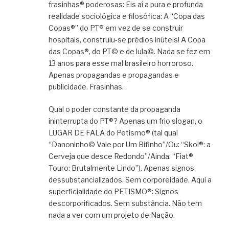
frasinhas® poderosas: Eis aí a pura e profunda
realidade sociológica e filosófica: A “Copa das
Copas®” do PT® em vez de se construir
hospitais, construiu-se prédios inúteis! A Copa
das Copas®, do PT© e de lula©. Nada se fez em
13 anos para esse mal brasileiro horroroso.
Apenas propagandas e propagandas e
publicidade. Frasinhas.
Qual o poder constante da propaganda
ininterrupta do PT®? Apenas um frio slogan, o
LUGAR DE FALA do Petismo® (tal qual
“Danoninho© Vale por Um Bifinho”/Ou: “Skol®: a
Cerveja que desce Redondo”/Ainda: “Fiat®
Touro: Brutalmente Lindo”). Apenas signos
dessubstancializados. Sem corporeidade. Aqui a
superficialidade do PETISMO®: Signos
descorporificados. Sem substância. Não tem
nada a ver com um projeto de Nação.