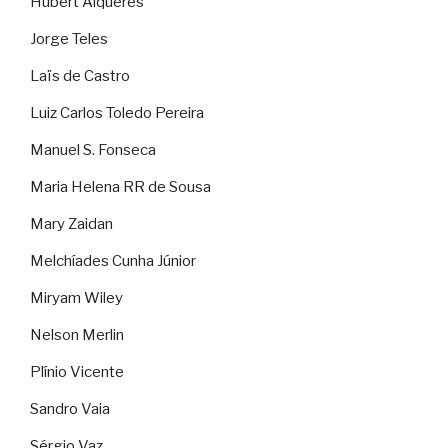
Hubert Alquéres
Jorge Teles
Laïs de Castro
Luiz Carlos Toledo Pereira
Manuel S. Fonseca
Maria Helena RR de Sousa
Mary Zaidan
Melchíades Cunha Júnior
Miryam Wiley
Nelson Merlin
Plínio Vicente
Sandro Vaia
Sérgio Vaz