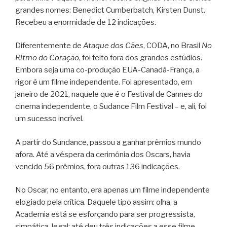
grandes nomes: Benedict Cumberbatch, Kirsten Dunst.
Recebeu a enormidade de 12 indicações.
Diferentemente de
Ataque dos Cães
, CODA, no Brasil
No
Ritmo do Coração
, foi feito fora dos grandes estúdios.
Embora seja uma co-produção EUA-Canadá-França, a
rigor é um filme independente. Foi apresentado, em
janeiro de 2021, naquele que é o Festival de Cannes do
cinema independente, o Sudance Film Festival – e, ali, foi
um sucesso incrível.
A partir do Sundance, passou a ganhar prêmios mundo
afora. Até a véspera da cerimônia dos Oscars, havia
vencido 56 prêmios, fora outras 136 indicações.
No Oscar, no entanto, era apenas um filme independente
elogiado pela crítica. Daquele tipo assim: olha, a
Academia está se esforçando para ser progressista,
simpática, legal; até deu três indicações a esse filme