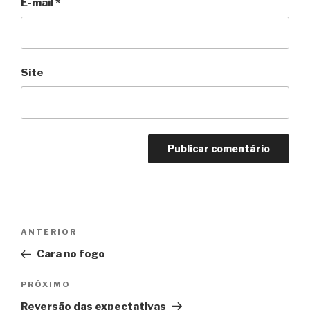
E-mail
*
Site
Navegação
Anterior
ANTERIOR
de
Cara no fogo
Post
Próximo
PRÓXIMO
Reversão das expectativas