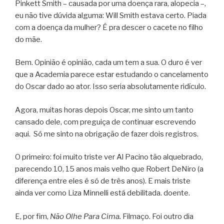
Pinkett Smith – causada por uma doença rara, alopecia –,
eu não tive dúvida alguma: Will Smith estava certo. Piada
com a doença da mulher? É pra descer o cacete no filho
do mãe.
Bem. Opinião é opinião, cada um tem a sua. O duro é ver
que a Academia parece estar estudando o cancelamento
do Oscar dado ao ator. Isso seria absolutamente ridículo.
Agora, muitas horas depois Oscar, me sinto um tanto
cansado dele, com preguiça de continuar escrevendo
aqui. Só me sinto na obrigação de fazer dois registros.
O primeiro: foi muito triste ver Al Pacino tão alquebrado,
parecendo 10, 15 anos mais velho que Robert DeNiro (a
diferença entre eles é só de três anos). E mais triste
ainda ver como Liza Minnelli está debilitada. doente.
E, por fim,
Não Olhe Para Cima.
Filmaço. Foi outro dia