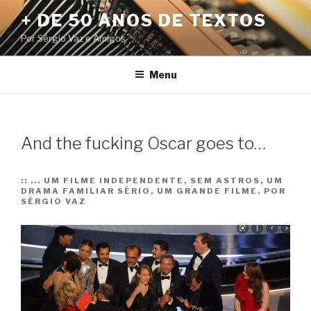
Pular
+ DE 50 ANOS DE TEXTOS
para
Por Sérgio Vaz e Amigos
o
conteúdo
Menu
And the fucking Oscar goes to…
::
... UM FILME INDEPENDENTE, SEM ASTROS, UM
DRAMA FAMILIAR SÉRIO, UM GRANDE FILME. POR
SÉRGIO VAZ