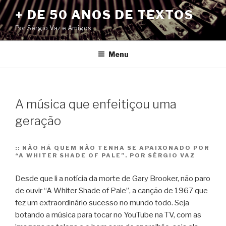
Pular
+ DE 50 ANOS DE TEXTOS
para
Por Sérgio Vaz e Amigos
o
conteúdo
Menu
A música que enfeitiçou uma
geração
::
NÃO HÁ QUEM NÃO TENHA SE APAIXONADO POR
“A WHITER SHADE OF PALE”. POR SÉRGIO VAZ
Desde que li a notícia da morte de Gary Brooker, não paro
de ouvir “A Whiter Shade of Pale”, a canção de 1967 que
fez um extraordinário sucesso no mundo todo. Seja
botando a música para tocar no YouTube na TV, com as