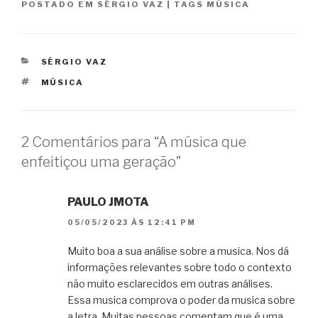
POSTADO EM
SÉRGIO VAZ
|
TAGS
MÚSICA
CATEGORIAS
SÉRGIO VAZ
TAGS
MÚSICA
2 Comentários para “A música que
enfeitiçou uma geração”
PAULO JMOTA
05/05/2023 ÀS 12:41 PM
Muito boa a sua análise sobre a musica. Nos dá
informações relevantes sobre todo o contexto
não muito esclarecidos em outras análises.
Essa musica comprova o poder da musica sobre
a letra. Muitas pessoas comentam que é uma