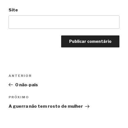
Site
Navegação
Anterior
ANTERIOR
de
O não-país
Post
Próximo
PRÓXIMO
A guerra não tem rosto de mulher