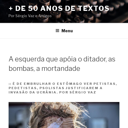
Pular
+ DE 50 ANOS DE TEXTOS
para
Por Sérgio Vaz e Amigos
o
conteúdo
Menu
A esquerda que apóia o ditador, as
bombas, a mortandade
::
É DE EMBRULHAR O ESTÔMAGO VER PETISTAS,
PEDETISTAS, PSOLISTAS JUSTIFICAREM A
INVASÃO DA UCRÂNIA. POR SÉRGIO VAZ