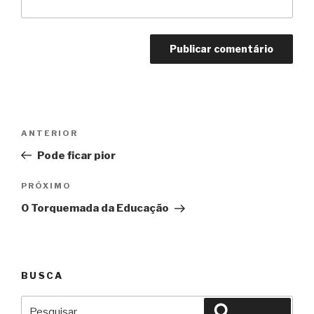
Navegação
Anterior
ANTERIOR
de
Pode ficar pior
Post
Próximo
PRÓXIMO
O Torquemada da Educação
BUSCA
Pesquisar
Pesquisar