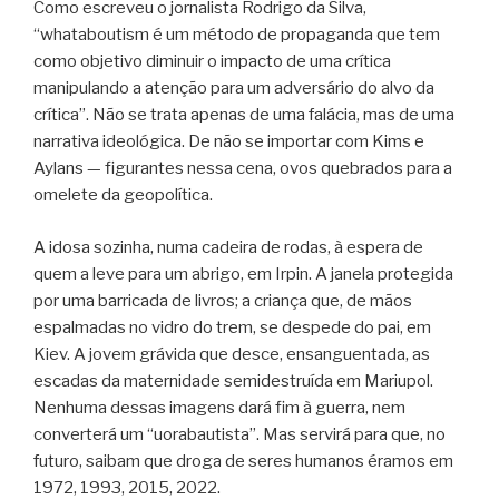
Como escreveu o jornalista Rodrigo da Silva,
“whataboutism é um método de propaganda que tem
como objetivo diminuir o impacto de uma crítica
manipulando a atenção para um adversário do alvo da
crítica”. Não se trata apenas de uma falácia, mas de uma
narrativa ideológica. De não se importar com Kims e
Aylans — figurantes nessa cena, ovos quebrados para a
omelete da geopolítica.
A idosa sozinha, numa cadeira de rodas, à espera de
quem a leve para um abrigo, em Irpin. A janela protegida
por uma barricada de livros; a criança que, de mãos
espalmadas no vidro do trem, se despede do pai, em
Kiev. A jovem grávida que desce, ensanguentada, as
escadas da maternidade semidestruída em Mariupol.
Nenhuma dessas imagens dará fim à guerra, nem
converterá um “uorabautista”. Mas servirá para que, no
futuro, saibam que droga de seres humanos éramos em
1972, 1993, 2015, 2022.