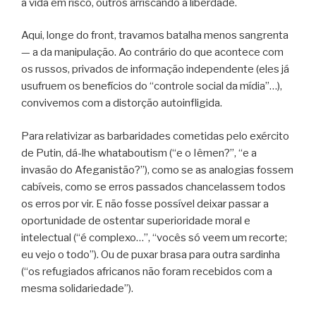
a vida em risco, outros arriscando a liberdade.
Aqui, longe do front, travamos batalha menos sangrenta
— a da manipulação. Ao contrário do que acontece com
os russos, privados de informação independente (eles já
usufruem os benefícios do “controle social da mídia”…),
convivemos com a distorção autoinfligida.
Para relativizar as barbaridades cometidas pelo exército
de Putin, dá-lhe whataboutism (“e o Iêmen?”, “e a
invasão do Afeganistão?”), como se as analogias fossem
cabíveis, como se erros passados chancelassem todos
os erros por vir. E não fosse possível deixar passar a
oportunidade de ostentar superioridade moral e
intelectual (“é complexo…”, “vocês só veem um recorte;
eu vejo o todo”). Ou de puxar brasa para outra sardinha
(“os refugiados africanos não foram recebidos com a
mesma solidariedade”).