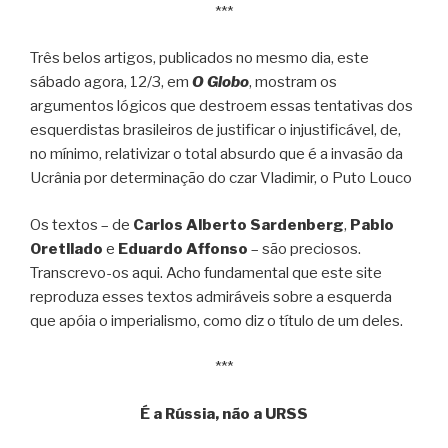
***
Três belos artigos, publicados no mesmo dia, este
sábado agora, 12/3, em
O Globo
, mostram os
argumentos lógicos que destroem essas tentativas dos
esquerdistas brasileiros de justificar o injustificável, de,
no mínimo, relativizar o total absurdo que é a invasão da
Ucrânia por determinação do czar Vladimir, o Puto Louco
Os textos – de
Carlos Alberto Sardenberg
,
Pablo
Oretllado
e
Eduardo Affonso
– são preciosos.
Transcrevo-os aqui. Acho fundamental que este site
reproduza esses textos admiráveis sobre a esquerda
que apóia o imperialismo, como diz o título de um deles.
***
É a Rússia, não a URSS