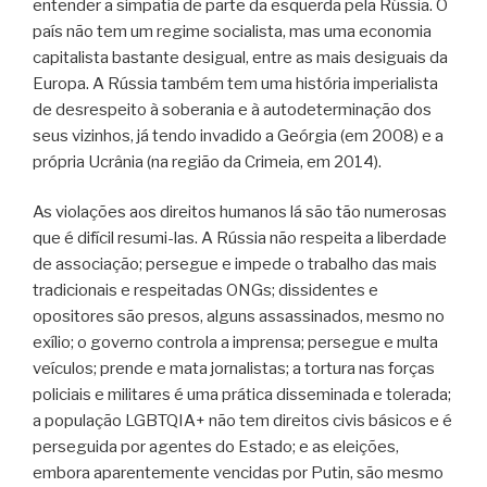
entender a simpatia de parte da esquerda pela Rússia. O
país não tem um regime socialista, mas uma economia
capitalista bastante desigual, entre as mais desiguais da
Europa. A Rússia também tem uma história imperialista
de desrespeito à soberania e à autodeterminação dos
seus vizinhos, já tendo invadido a Geórgia (em 2008) e a
própria Ucrânia (na região da Crimeia, em 2014).
As violações aos direitos humanos lá são tão numerosas
que é difícil resumi-las. A Rússia não respeita a liberdade
de associação; persegue e impede o trabalho das mais
tradicionais e respeitadas ONGs; dissidentes e
opositores são presos, alguns assassinados, mesmo no
exílio; o governo controla a imprensa; persegue e multa
veículos; prende e mata jornalistas; a tortura nas forças
policiais e militares é uma prática disseminada e tolerada;
a população LGBTQIA+ não tem direitos civis básicos e é
perseguida por agentes do Estado; e as eleições,
embora aparentemente vencidas por Putin, são mesmo