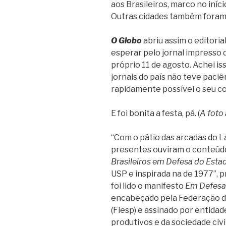
aos Brasileiros, marco no iníci
Outras cidades também foram
O Globo
abriu assim o editori
esperar pelo jornal impresso d
próprio 11 de agosto. Achei is
jornais do país não teve paciê
rapidamente possível o seu c
E foi bonita a festa, pá. (
A foto
“Com o pátio das arcadas do L
presentes ouviram o conteúd
Brasileiros em Defesa do Esta
USP e inspirada na de 1977”, p
foi lido o manifesto
Em Defesa 
encabeçado pela Federação da
(Fiesp) e assinado por entida
produtivos e da sociedade civil