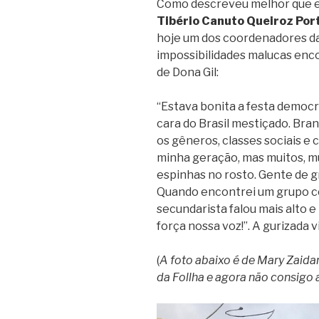
Como descreveu melhor que e
Tibério Canuto Queiroz Por
hoje um dos coordenadores d
impossibilidades malucas enco
de Dona Gil:
“Estava bonita a festa democr
cara do Brasil mestiçado. Bra
os gêneros, classes sociais e c
minha geração, mas muitos, 
espinhas no rosto. Gente de g
Quando encontrei um grupo 
secundarista falou mais alto 
força nossa voz!”. A gurizada v
(
A foto abaixo é de Mary Zaidan
da Follha e agora não consigo 