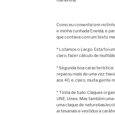
maravilha.
Como eu comentei em notinha
e minha cunhada Eneida, e par
que contava com um texto me
* Lotamos o Largo. Esta foi um
claro, fazer cálculo de multid
* Segunda boa característica: 
reparou mais de uma vez: havi
aos 40, e, claro, muita gente m
* Tinha de tudo. Claques organ
UNE, Umes. Mas também uma c
uma claque de naturebas/ecol
artesanais e vestidos a carát