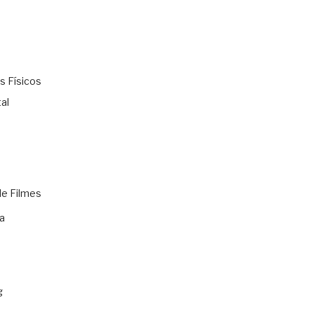
s Físicos
al
de Filmes
a
g