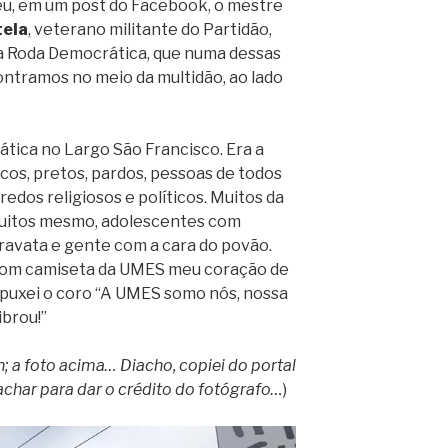
u, em um post do Facebook, o mestre
tela
, veterano militante do Partidão,
a Roda Democrática, que numa dessas
ntramos no meio da multidão, ao lado
ática no Largo São Francisco. Era a
ncos, pretos, pardos, pessoas de todos
redos religiosos e políticos. Muitos da
muitos mesmo, adolescentes com
ravata e gente com a cara do povão.
com camiseta da UMES meu coração de
e puxei o coro “A UMES somo nós, nossa
ibrou!”
; a foto acima… Diacho, copiei do portal
achar para dar o crédito do fotógrafo…
)