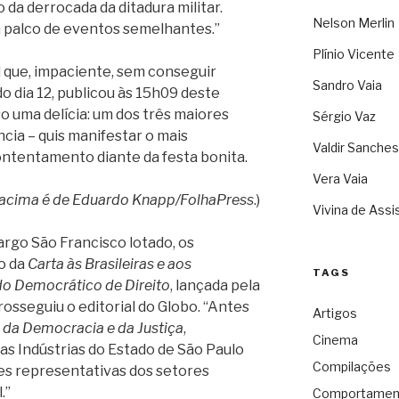
o da derrocada da ditadura militar.
Nelson Merlin
 palco de eventos semelhantes.”
Plínio Vicente
al que, impaciente, sem conseguir
Sandro Vaia
o dia 12, publicou às 15h09 deste
so uma delícia: um dos três maiores
Sérgio Vaz
ncia – quis manifestar o mais
Valdir Sanches
ontentamento diante da festa bonita.
Vera Vaia
 acima é de Eduardo Knapp/FolhaPress
.)
Vivina de Assi
argo São Francisco lotado, os
o da
Carta às Brasileiras e aos
TAGS
do Democrático de Direito
, lançada pela
rosseguiu o editorial do Globo. “Antes
Artigos
da Democracia e da Justiça
,
Cinema
s Indústrias do Estado de São Paulo
Compilações
des representativas dos setores
.”
Comportamen