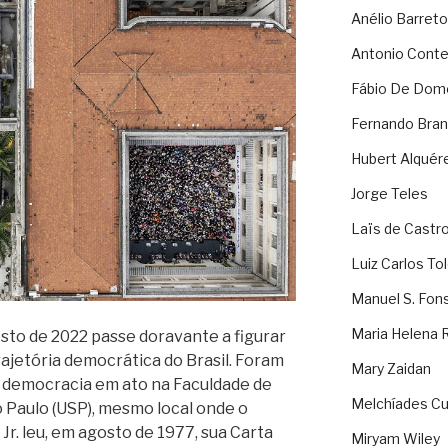
Anélio Barreto
Antonio Cont
Fábio De Dom
Fernando Bran
Hubert Alquér
Jorge Teles
Laïs de Castr
Luiz Carlos To
Manuel S. Fon
Maria Helena 
osto de 2022 passe doravante a figurar
rajetória democrática do Brasil. Foram
Mary Zaidan
a democracia em ato na Faculdade de
Melchíades Cu
o Paulo (USP), mesmo local onde o
s Jr. leu, em agosto de 1977, sua Carta
Miryam Wiley