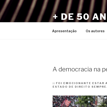
Pular
para
+ DE 50 A
o
conteúdo
Por Sérgio Vaz e Amigos
Apresentação
Os autores
A democracia na p
::
FOI EMOCIONANTE ESTAR A
ESTADO DE DIREITO SEMPRE