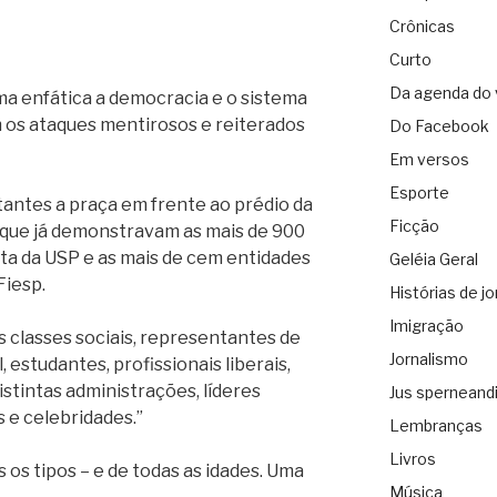
Crônicas
Curto
Da agenda do 
ma enfática a democracia e o sistema
m os ataques mentirosos e reiterados
Do Facebook
Em versos
Esporte
antes a praça em frente ao prédio da
Ficção
que já demonstravam as mais de 900
rta da USP e as mais de cem entidades
Geléia Geral
Fiesp.
Histórias de jo
Imigração
s classes sociais, representantes de
Jornalismo
 estudantes, profissionais liberais,
stintas administrações, líderes
Jus sperneand
s e celebridades.”
Lembranças
Livros
 os tipos – e de todas as idades. Uma
Música