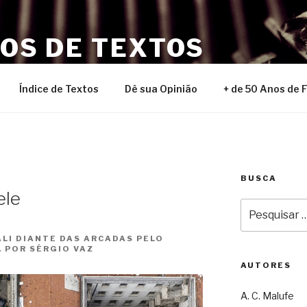
NOS DE TEXTOS
Índice de Textos
Dê sua Opinião
+ de 50 Anos de 
BUSCA
ele
Pesquisar
por:
LI DIANTE DAS ARCADAS PELO
. POR SÉRGIO VAZ
AUTORES
A. C. Malufe