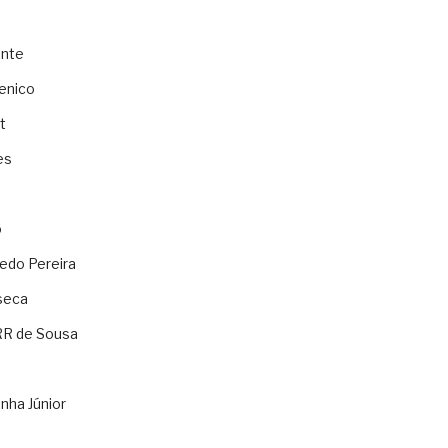
ente
enico
t
es
o
ledo Pereira
seca
RR de Sousa
nha Júnior