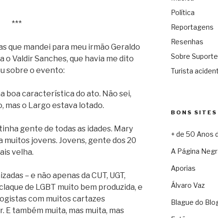
Política
***
Reportagens
Resenhas
s que mandei para meu irmão Geraldo
Sobre Suporte
a o Valdir Sanches, que havia me dito
u sobre o evento:
Turista acident
a boa característica do ato. Não sei,
ão, mas o Largo estava lotado.
BONS SITES
tinha gente de todas as idades. Mary
+ de 50 Anos 
a muitos jovens. Jovens, gente dos 20
A Página Negr
ais velha.
Aporias
izadas – e não apenas da CUT, UGT,
Álvaro Vaz
laque de LGBT muito bem produzida, e
ogistas com muitos cartazes
Blague do Blo
er. E também muita, mas muita, mas