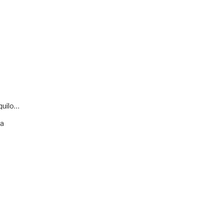
quilo…
va