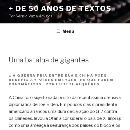
Pular
+ DE 50 ANOS DE TEXTOS
para
Por Sérgio Vaz e Amigos
o
conteúdo
Menu
Uma batalha de gigantes
::
A GUERRA FRIA ENTRE EUA E CHINA PODE
BENEFICIAR PAÍSES EMERGENTES QUE FOREM
PRAGMÁTICOS . POR HUBERT ALQUÉRES
A China foi o sujeito nada oculto da recentíssima ofensiva
diplomática de Joe Biden. Em poucos dias o presidente
americano arrancou uma dura declaração do G-7 contra
os chineses, levou a Otan a considerar o país de Xi Jinping
como uma ameaça à segurança dos países do bloco e os