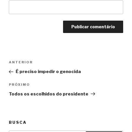
Navegação
Anterior
ANTERIOR
de
É preciso impedir o genocida
Post
Próximo
PRÓXIMO
Todos os escolhidos do presidente
BUSCA