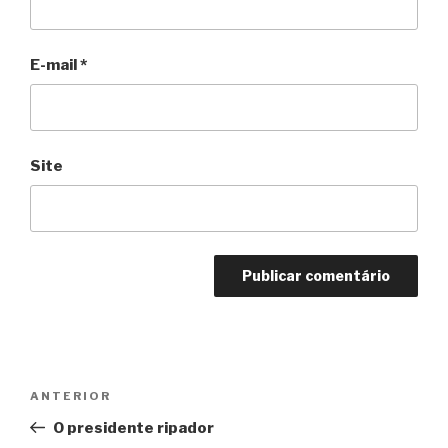
E-mail
*
Site
Navegação
Anterior
ANTERIOR
de
O presidente ripador
Post