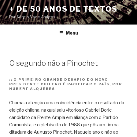
Pular
+ DE 50 ANOS DE TEXTOS
para
Por Sérgio Vaz e Amigos
o
conteúdo
Menu
O segundo não a Pinochet
::
O PRIMEIRO GRANDE DESAFIO DO NOVO
PRESIDENTE CHILENO É PACIFICAR O PAÍS, POR
HUBERT ALQUÉRES
Chama a atenção uma coincidência entre o resultado da
eleição chilena, na qual saiu vitorioso Gabriel Boric,
candidato da Frente Ampla em aliança com o Partido
Comunista, e o plebiscito de 1988 que pôs um fim na
ditadura de Augusto Pinochet. Naquele ano o não ao