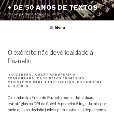
Pular
+ DE 50 ANOS DE TEXTOS
para
Por Sérgio Vaz e Amigos
o
conteúdo
Menu
O exército não deve lealdade a
Pazuello
::
O GENERAL QUER TRANSFERIR A
RESPONSABILIDADE PELOS CRIMES NO
MINISTÉRIO PARA A INSTITUIÇÃO. POR HUBERT
ALQUÉRES,
O ex-ministro Eduardo Pazuello pode adotar duas
estratégias na CPI da Covid. A primeira é fugir da raia, por
meio de uma decisão judicial para sustar seu depoimento