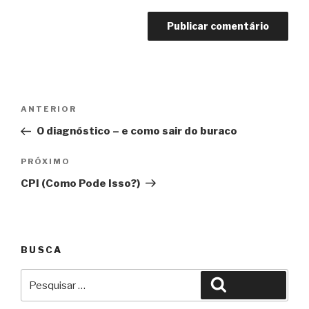
Navegação
Anterior
ANTERIOR
de
O diagnóstico – e como sair do buraco
Post
Próximo
PRÓXIMO
CPI (Como Pode Isso?)
BUSCA
Pesquisar
Pesquisar
por: