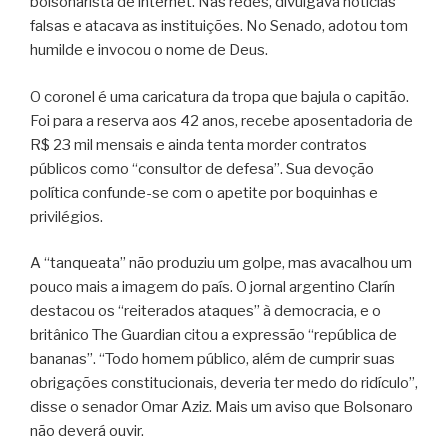
bolsonarista de internet. Nas redes, divulgava notícias
falsas e atacava as instituições. No Senado, adotou tom
humilde e invocou o nome de Deus.
O coronel é uma caricatura da tropa que bajula o capitão.
Foi para a reserva aos 42 anos, recebe aposentadoria de
R$ 23 mil mensais e ainda tenta morder contratos
públicos como “consultor de defesa”. Sua devoção
política confunde-se com o apetite por boquinhas e
privilégios.
A “tanqueata” não produziu um golpe, mas avacalhou um
pouco mais a imagem do país. O jornal argentino Clarín
destacou os “reiterados ataques” à democracia, e o
britânico The Guardian citou a expressão “república de
bananas”. “Todo homem público, além de cumprir suas
obrigações constitucionais, deveria ter medo do ridículo”,
disse o senador Omar Aziz. Mais um aviso que Bolsonaro
não deverá ouvir.