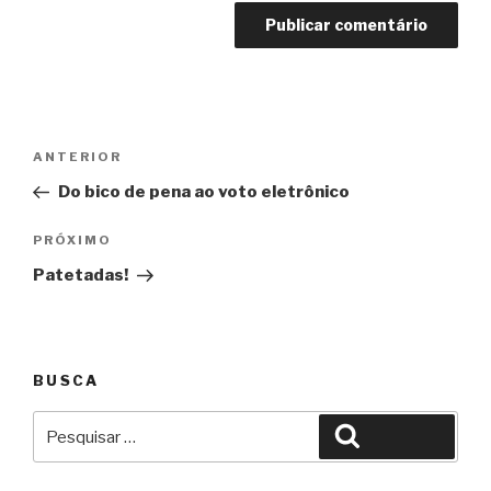
Navegação
Anterior
ANTERIOR
de
Do bico de pena ao voto eletrônico
Post
Próximo
PRÓXIMO
Patetadas!
BUSCA
Pesquisar
Pesquisar
por: