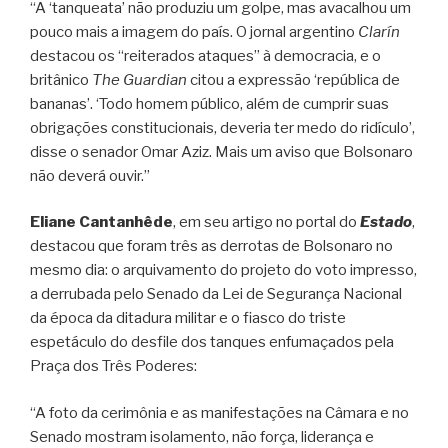
“A ‘tanqueata’ não produziu um golpe, mas avacalhou um
pouco mais a imagem do país. O jornal argentino
Clarín
destacou os “reiterados ataques” à democracia, e o
britânico
The Guardian
citou a expressão ‘república de
bananas’. ‘Todo homem público, além de cumprir suas
obrigações constitucionais, deveria ter medo do ridículo’,
disse o senador Omar Aziz. Mais um aviso que Bolsonaro
não deverá ouvir.”
Eliane Cantanhêde
, em seu artigo no portal do
Estado
,
destacou que foram três as derrotas de Bolsonaro no
mesmo dia: o arquivamento do projeto do voto impresso,
a derrubada pelo Senado da Lei de Segurança Nacional
da época da ditadura militar e o fiasco do triste
espetáculo do desfile dos tanques enfumaçados pela
Praça dos Três Poderes:
“A foto da cerimônia e as manifestações na Câmara e no
Senado mostram isolamento, não força, liderança e