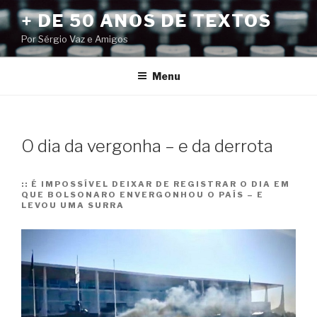
Pular
+ DE 50 ANOS DE TEXTOS
para
Por Sérgio Vaz e Amigos
o
conteúdo
Menu
O dia da vergonha – e da derrota
::
É IMPOSSÍVEL DEIXAR DE REGISTRAR O DIA EM
QUE BOLSONARO ENVERGONHOU O PAÍS – E
LEVOU UMA SURRA