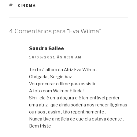
TAGS
CINEMA
4 Comentários para “Eva Wilma”
Sandra Sallee
16/05/2021 ÀS 8:38 AM
Texto à altura da Atriz Eva Wilma .
Obrigada , Sergio Vaz .
Vou procurar o filme para assistir .
A foto com Walmor é linda !
Sim , ela é uma doçura e é lamentável perder
uma atriz , que ainda poderia nos render lágrimas
ou risos , assim , tão repentinamente .
Nunca tive a notícia de que ela estava doente .
Bem triste