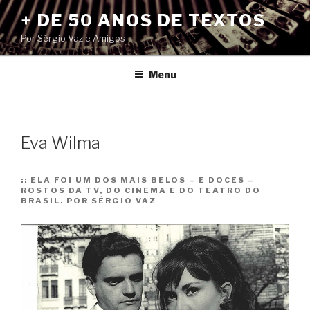
Pular
+ DE 50 ANOS DE TEXTOS
para
Por Sérgio Vaz e Amigos
o
conteúdo
Menu
Eva Wilma
::
ELA FOI UM DOS MAIS BELOS – E DOCES –
ROSTOS DA TV, DO CINEMA E DO TEATRO DO
BRASIL. POR SÉRGIO VAZ