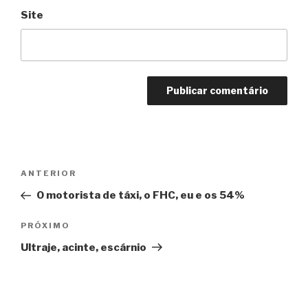
Site
Navegação
Anterior
ANTERIOR
de
O motorista de táxi, o FHC, eu e os 54%
Post
Próximo
PRÓXIMO
Ultraje, acinte, escárnio