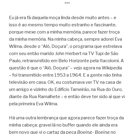
***
Eu já era fã daquela moça linda desde muito antes – e
isso é ao mesmo tempo muito estranho e fascinante,
porque mexe com a minha memória, parece fazer troça
da minha memória. Na minha cabeça, sempre adorei Eva
Wilma, desde o “Alô, Doçura”, o programa que estrelava
com seu então marido John Herbert na TV Tupi de São
Paulo, retransmitido em Belo Horizonte pela Itacolomi. A
questão é que o “Alô, Doçura” – vejo agora na Wikipedia
– foi transmitido entre 1953 a 1964. E a gente não tinha
televisão em casa. OK, eu costumava ver TV na casa de
um amigo e vizinho do Edifício Tameirão, na Rua do Ouro,
diante da Rua Ramalhete – e então deve ter sido aí que vi
pela primeira Eva Wilma.
Há uma outra lembrança que agora parece fazer troça da
minha cabeça: gravei lá no buffer quando ele ainda era
bem novo que vi o cartaz da peça
Boeing- Boeing
no