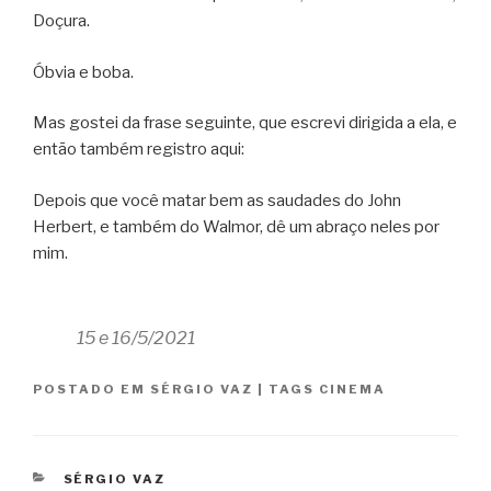
Doçura.
Óbvia e boba.
Mas gostei da frase seguinte, que escrevi dirigida a ela, e
então também registro aqui:
Depois que você matar bem as saudades do John
Herbert, e também do Walmor, dê um abraço neles por
mim.
15 e 16/5/2021
POSTADO EM
SÉRGIO VAZ
|
TAGS
CINEMA
CATEGORIAS
SÉRGIO VAZ