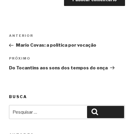
Navegação
Anterior
ANTERIOR
de
Mario Covas: a política por vocação
Post
Próximo
PRÓXIMO
Do Tocantins aos sons dos tempos do onça
BUSCA
Pesquisar
Pesquisar
por: