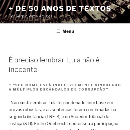
Pular
+ DE 50 ANOS DE TEXTOS
para
Por Sérgio Vaz e Amigos
o
conteúdo
Menu
É preciso lembrar: Lula não é
inocente
::
“SEU NOME ESTÁ INDELEVELMENTE VINCULADO
A MÚLTIPLOS ESCÂNDALOS DE CORRUPÇÃO”
“Não custa lembrar: Lula foi condenado com base em
provas robustas, e as sentenças foram confirmadas na
segunda instância (TRF-4) e no Superior Tribunal de
Justiça (STJ). Emilio Odebrecht confessou a participação