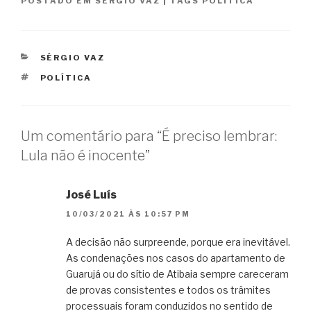
POSTADO EM
SÉRGIO VAZ
|
TAGS
POLÍTICA
CATEGORIAS
SÉRGIO VAZ
TAGS
POLÍTICA
Um comentário para “É preciso lembrar:
Lula não é inocente”
José Luís
10/03/2021 ÀS 10:57 PM
A decisão não surpreende, porque era inevitável.
As condenações nos casos do apartamento de
Guarujá ou do sítio de Atibaia sempre careceram
de provas consistentes e todos os trâmites
processuais foram conduzidos no sentido de