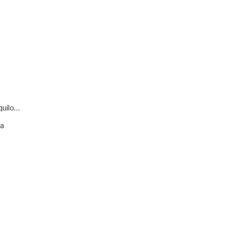
quilo…
va