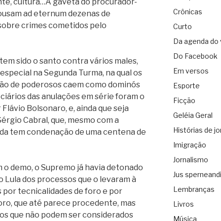
te, cultura…A gaveta do procurador-
Crônicas
pousam ad eternum dezenas de
 sobre crimes cometidos pelo
Curto
Da agenda do 
Do Facebook
em sido o santo contra vários males,
Em versos
special na Segunda Turma, na qual os
pção de poderosos caem como dominós
Esporte
iciários das anulações em série foram o
Ficção
 Flávio Bolsonaro, e, ainda que seja
Geléia Geral
 Sérgio Cabral, que, mesmo com a
Histórias de jo
nda tem condenação de uma centena de
Imigração
Jornalismo
 o demo, o Supremo já havia detonado
Jus sperneand
o Lula dos processos que o levaram à
Lembranças
 por tecnicalidades de foro e por
oro, que até parece procedente, mas
Livros
tos que não podem ser considerados
Música