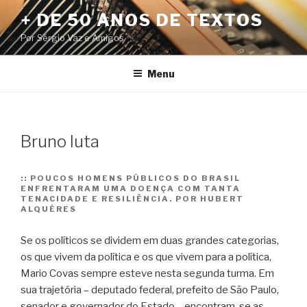
Pular
+ DE 50 ANOS DE TEXTOS
para
Por Sérgio Vaz e Amigos
o
conteúdo
Menu
Bruno luta
::
POUCOS HOMENS PÚBLICOS DO BRASIL
ENFRENTARAM UMA DOENÇA COM TANTA
TENACIDADE E RESILIÊNCIA. POR HUBERT
ALQUÉRES
Se os políticos se dividem em duas grandes categorias,
os que vivem da política e os que vivem para a política,
Mario Covas sempre esteve nesta segunda turma. Em
sua trajetória – deputado federal, prefeito de São Paulo,
senador e governador do Estado – encontram-se as