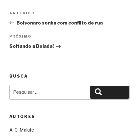
Navegação
Anterior
ANTERIOR
de
Bolsonaro sonha com conflito de rua
Post
Próximo
PRÓXIMO
Soltando a Boiada!
BUSCA
Pesquisar
Pesquisar
por:
AUTORES
A. C. Malufe