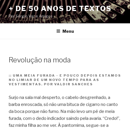
Pular
+ DE 50 ANOS DE TEXTOS
para
Por Sérgio Vaz e Amigos
o
conteúdo
Menu
Revolução na moda
::
UMA MEIA FURADA - E POUCO DEPOIS ESTAMOS
NO LIMIAR DE UM NOVO TEMPO PARA AS
VESTIMENTAS. POR VALDIR SANCHES
Surjo na sala mal desperto, o cabelo desgrenhado, a
barba enroscada, só não uma bituca de cigarro no canto
da boca porque não fumo. Na mão levo um pé de meia
furada, com o dedo indicador saindo pela avaria. “Credo!”,
faz minha filha ao me ver. À pantomima, segue-se a