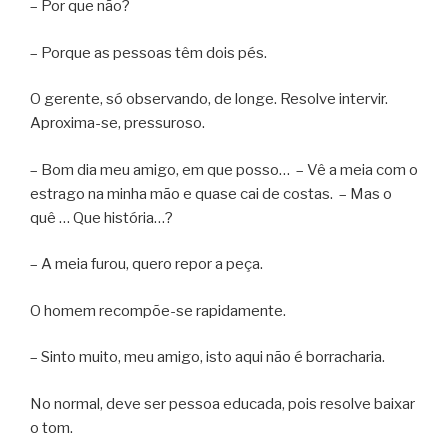
– Por que não?
– Porque as pessoas têm dois pés.
O gerente, só observando, de longe. Resolve intervir.
Aproxima-se, pressuroso.
– Bom dia meu amigo, em que posso… – Vê a meia com o
estrago na minha mão e quase cai de costas. – Mas o
quê … Que história…?
– A meia furou, quero repor a peça.
O homem recompõe-se rapidamente.
– Sinto muito, meu amigo, isto aqui não é borracharia.
No normal, deve ser pessoa educada, pois resolve baixar
o tom.