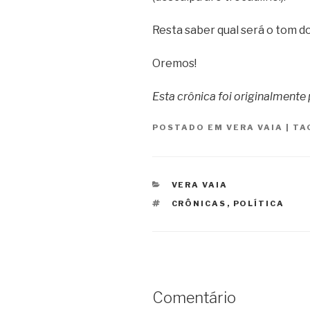
Resta saber qual será o tom d
Oremos!
Esta crônica foi originalment
POSTADO EM
VERA VAIA
|
TA
CATEGORIAS
VERA VAIA
TAGS
CRÔNICAS
,
POLÍTICA
Comentário