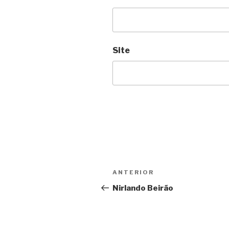
Site
Navegação
Anterior
ANTERIOR
de
Nirlando Beirão
Post