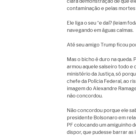
clara demonstração de que ele
contaminação e pelas mortes 
Ele liga o seu “e daí? (leiam f
navegando em águas calmas.
Até seu amigo Trump ficou por
Mas o bicho é duro na queda. 
armou aquele salseiro todo e 
ministério da Justiça, só porq
chefe da Polícia Federal, ao 
imagem do Alexandre Ramagem
não concordou.
Não concordou porque ele sab
presidente Bolsonaro em relaçã
PF colocando um amiguinho dos
dispor, que pudesse barrar as