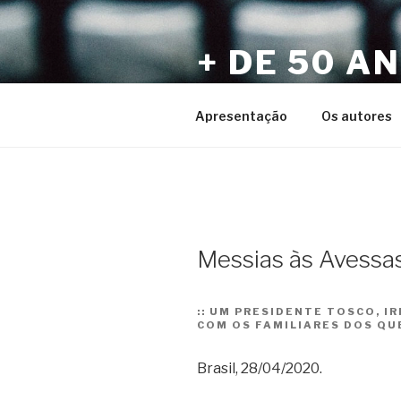
Pular
para
+ DE 50 A
o
conteúdo
Por Sérgio Vaz e Amigos
Apresentação
Os autores
Messias às Avessas
::
UM PRESIDENTE TOSCO, IR
COM OS FAMILIARES DOS QU
Brasil, 28/04/2020.