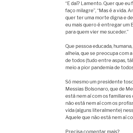
“E daí? Lamento. Quer que eu 
faço milagre”, “Mas é a vida.
quer ter uma morte digna e dei
eu mais quero é entregar um B
para quem vier me suceder.”
Que pessoa educada, humana, 
alheia, que se preocupa com 
de todos (tudo entre aspas, tá
meio a pior pandemia de todo
Só mesmo um presidente tosco
Messias Bolsonaro, que de Me
está nem aí com os familiares
não está nem aí com os profis
vida (alguns literalmente) nes
Aquele que não está nem aí co
Precisa comentar mais?