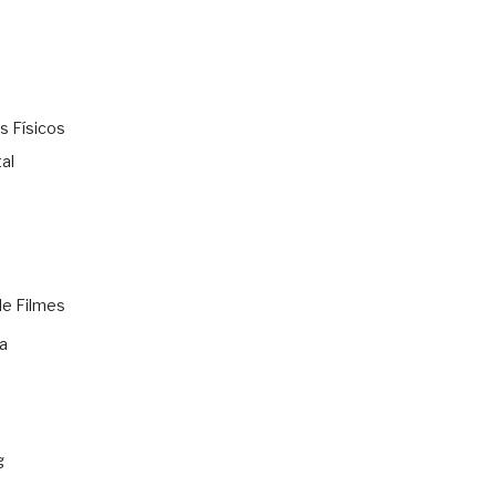
s Físicos
al
de Filmes
a
g