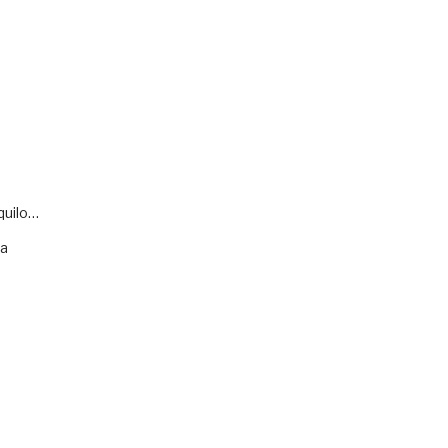
quilo…
va