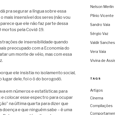
Nelson Merlin
dá pra segurar a língua sobre essa
Plínio Vicente
a o mais insensível dos seres (não vou
parece que ele não faz parte dessa
Sandro Vaia
0 mortos pela Covid-19.
Sérgio Vaz
nstrações de insensibilidade quando
Valdir Sanches
 mais preocupado com a Economia do
Vera Vaia
matar um monte de véio, mas com essa
z.
Vivina de Assi
orque ele insistia no isolamento social,
lugar dele, foi o ó do borogodó.
TAGS
Artigos
ava em números e estatísticas para
s e colocar esse espectro para ocupar
Cinema
ção” na última quarta para dizer que
Compilações
da doença e que ninguém sabe – é uma
Comportamen