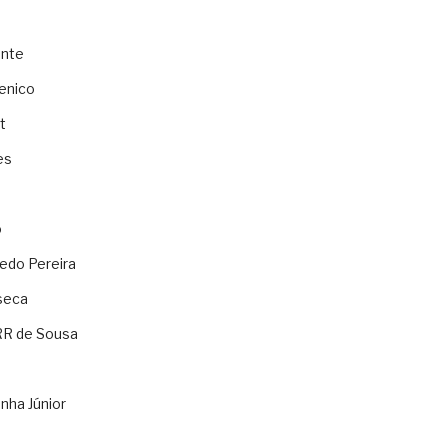
ente
enico
t
es
o
ledo Pereira
seca
RR de Sousa
nha Júnior