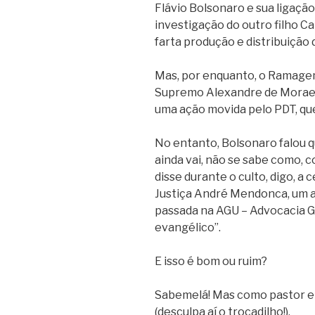
Flávio Bolsonaro e sua ligação 
investigação do outro filho C
farta produção e distribuição 
Mas, por enquanto, o Ramagem
Supremo Alexandre de Morae
uma ação movida pelo PDT, que 
No entanto, Bolsonaro falou q
ainda vai, não se sabe como, c
disse durante o culto, digo, a
Justiça André Mendonca, um 
passada na AGU – Advocacia Ge
evangélico”.
E isso é bom ou ruim?
Sabemelá! Mas como pastor e
(desculpa aí o trocadilho!).