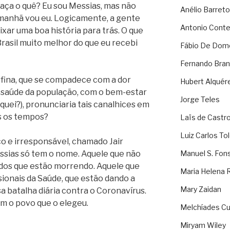
faça o quê? Eu sou Messias, mas não
Anélio Barreto
 Amanhã vou eu. Logicamente, a gente
Antonio Cont
xar uma boa história para trás. O que
rasil muito melhor do que eu recebi
Fábio De Dom
Fernando Bran
fina, que se compadece com a dor
Hubert Alquér
a saúde da população, com o bem-estar
Jorge Teles
lquei?), pronunciaria tais canalhices em
s os tempos?
Laïs de Castr
Luiz Carlos To
 e irresponsável, chamado Jair
ssias só tem o nome. Aquele que não
Manuel S. Fon
 dos que estão morrendo. Aquele que
Maria Helena 
sionais da Saúde, que estão dando a
Mary Zaidan
sa batalha diária contra o Coronavírus.
m o povo que o elegeu.
Melchíades Cu
Miryam Wiley