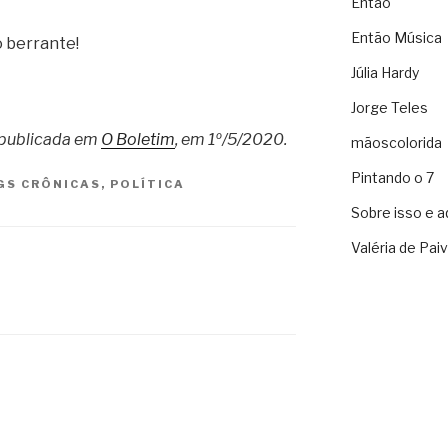
Então
Então Música
o berrante!
Júlia Hardy
Jorge Teles
e publicada em
O Boletim
, em 1º/5/2020.
mãoscolorida
Pintando o 7
GS
CRÔNICAS
,
POLÍTICA
Sobre isso e a
Valéria de Pai