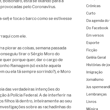
, Bolsonaro, está se lixando para a
Crônicas
provocadas pelo Coronavírus.
Curto
oda-se!) e toca o barco como se estivesse
Da agenda do 
Do Facebook
Em versos
raqui com ele.
Esporte
Pra piorar as coisas, semana passada
Ficção
conseguiu tirar o Sérgio Moro do
Geléia Geral
ue quer porque quer, dar o cargo de
Histórias de jo
risonho Ramagem (só existe aquela
 ou ela tá sempre sorrindo?), e Moro
Imigração
Jornalismo
Jus sperneand
ia das verdadeiras intenções do
Lembranças
o à Polícia Federal. A de interferir na
 filhos lá dentro, inteiramente ao seu
Livros
 investigações sobre as rachadinhas do
Música