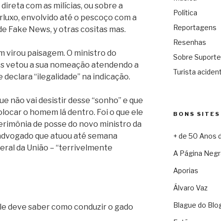
direta com as milícias, ou sobre a
Política
arluxo, envolvido até o pescoço com a
Reportagens
de Fake News, y otras cositas mas.
Resenhas
 virou paisagem. O ministro do
Sobre Suporte
s vetou a sua nomeação atendendo a
Turista acident
declara “ilegalidade” na indicação.
ue não vai desistir desse “sonho” e que
olocar o homem lá dentro. Foi o que ele
BONS SITES
 cerimônia de posse do novo ministro da
advogado que atuou até semana
+ de 50 Anos 
ral da União – “terrivelmente
A Página Negr
Aporias
Álvaro Vaz
Blague do Blo
le deve saber como conduzir o gado