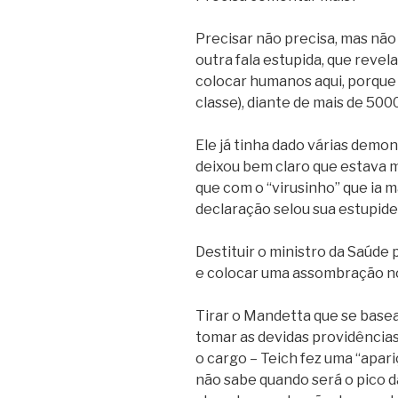
Precisar não precisa, mas não 
outra fala estupida, que revel
colocar humanos aqui, porque 
classe), diante de mais de 500
Ele já tinha dado várias demo
deixou bem claro que estava
que com o “virusinho” que ia 
declaração selou sua estupide
Destituir o ministro da Saúde p
e colocar uma assombração no 
Tirar o Mandetta que se base
tomar as devidas providência
o cargo – Teich fez uma “apari
não sabe quando será o pico 