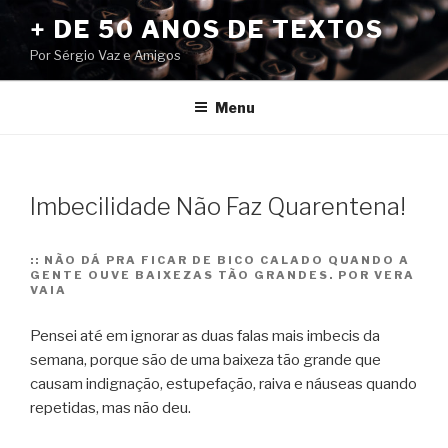
Pular
+ DE 50 ANOS DE TEXTOS
para
Por Sérgio Vaz e Amigos
o
conteúdo
Menu
Imbecilidade Não Faz Quarentena!
::
NÃO DÁ PRA FICAR DE BICO CALADO QUANDO A
GENTE OUVE BAIXEZAS TÃO GRANDES. POR VERA
VAIA
Pensei até em ignorar as duas falas mais imbecis da
semana, porque são de uma baixeza tão grande que
causam indignação, estupefação, raiva e náuseas quando
repetidas, mas não deu.