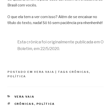
Brasil com vocês.
O que ela tem a ver com isso? Além de se encaixar no
título do texto, nada! Só tô sem paciência pra nhenhenhé!
Esta crônica foi originalmente publicada em O
Boletim, em 22/5/2020.
POSTADO EM
VERA VAIA
|
TAGS
CRÔNICAS
,
POLÍTICA
CATEGORIAS
VERA VAIA
TAGS
CRÔNICAS
,
POLÍTICA