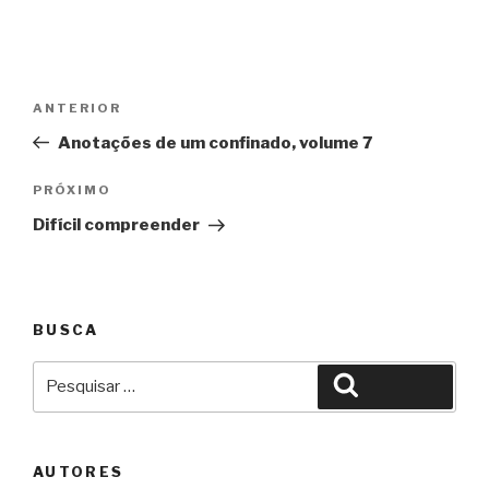
Navegação
Anterior
ANTERIOR
de
Anotações de um confinado, volume 7
Post
Próximo
PRÓXIMO
Difícil compreender
BUSCA
Pesquisar
Pesquisar
por:
AUTORES