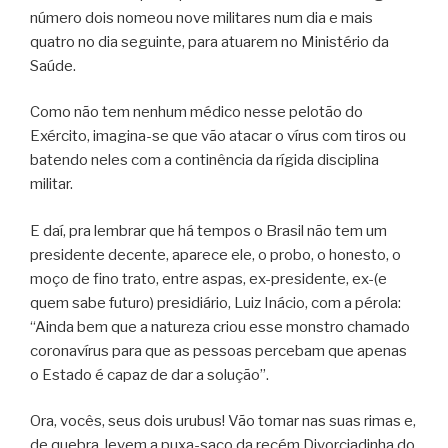
número dois nomeou nove militares num dia e mais
quatro no dia seguinte, para atuarem no Ministério da
Saúde.
Como não tem nenhum médico nesse pelotão do
Exército, imagina-se que vão atacar o vírus com tiros ou
batendo neles com a continência da rígida disciplina
militar.
E daí, pra lembrar que há tempos o Brasil não tem um
presidente decente, aparece ele, o probo, o honesto, o
moço de fino trato, entre aspas, ex-presidente, ex-(e
quem sabe futuro) presidiário, Luiz Inácio, com a pérola:
“Ainda bem que a natureza criou esse monstro chamado
coronavírus para que as pessoas percebam que apenas
o Estado é capaz de dar a solução”.
Ora, vocês, seus dois urubus! Vão tomar nas suas rimas e,
de quebra, levem a puxa-saco da recém Divorciadinha do