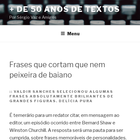
Pular
+ DE 50 ANOS DE TEXTOS
para
Por Sérgio Vaz e Amigos
o
conteúdo
Menu
Frases que cortam que nem
peixeira de baiano
::
VALDIR SANCHES SELECIONOU ALGUMAS
FRASES ABSOLUTAMENTE BRILHANTES DE
GRANDES FIGURAS. DELÍCIA PURA
É temerário para um redator citar, em mensagem ao
editor, um episódio ocorrido entre Bernard Shaw e
Winston Churchill. A resposta será uma pauta para ser
cumprida, sobre frases memoráveis de personalidades.