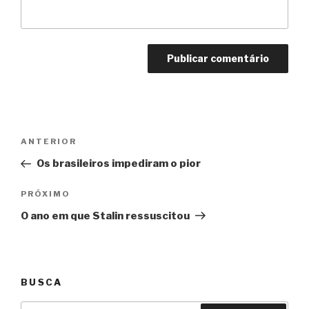
Navegação
Anterior
ANTERIOR
de
Os brasileiros impediram o pior
Post
Próximo
PRÓXIMO
O ano em que Stalin ressuscitou
BUSCA