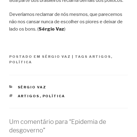
Boa parte dos brasileiros reclama demais dos políticos.
Deveríamos reclamar de nós mesmos, que parecemos
não nos cansar nunca de escolher os piores e deixar de
lado os bons. (
Sérgio Vaz
)
POSTADO EM
SÉRGIO VAZ
|
TAGS
ARTIGOS
,
POLÍTICA
CATEGORIAS
SÉRGIO VAZ
TAGS
ARTIGOS
,
POLÍTICA
Um comentário para “Epidemia de
desgoverno”