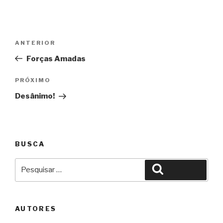
Navegação
Anterior
ANTERIOR
de
Forças Amadas
Post
Próximo
PRÓXIMO
Desânimo!
BUSCA
Pesquisar
Pesquisar
por:
AUTORES