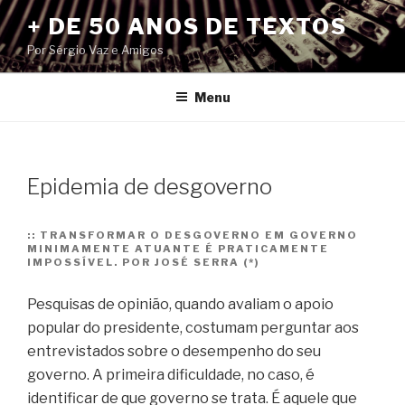
Pular
+ DE 50 ANOS DE TEXTOS
para
Por Sérgio Vaz e Amigos
o
conteúdo
Menu
Epidemia de desgoverno
::
TRANSFORMAR O DESGOVERNO EM GOVERNO
MINIMAMENTE ATUANTE É PRATICAMENTE
IMPOSSÍVEL. POR JOSÉ SERRA (*)
Pesquisas de opinião, quando avaliam o apoio
popular do presidente, costumam perguntar aos
entrevistados sobre o desempenho do seu
governo. A primeira dificuldade, no caso, é
identificar de que governo se trata. É aquele que