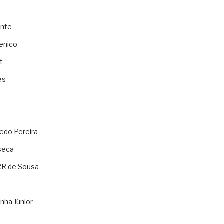
ente
enico
t
es
o
ledo Pereira
seca
RR de Sousa
nha Júnior