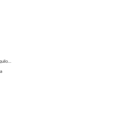
quilo…
va