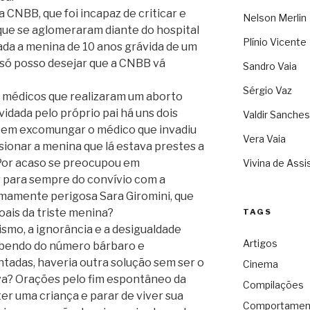
a CNBB, que foi incapaz de criticar e
Nelson Merlin
que se aglomeraram diante do hospital
Plínio Vicente
ada a menina de 10 anos grávida de um
 só posso desejar que a CNBB vá
Sandro Vaia
Sérgio Vaz
 médicos que realizaram um aborto
dada pelo próprio pai há uns dois
Valdir Sanches
 em excomungar o médico que invadiu
Vera Vaia
sionar a menina que lá estava prestes a
? Por acaso se preocupou em
Vivina de Assi
r para sempre do convívio com a
emamente perigosa Sara Giromini, que
ais da triste menina?
TAGS
ismo, a ignorância e a desigualdade
Artigos
bendo do número bárbaro e
tadas, haveria outra solução sem ser o
Cinema
iva? Orações pelo fim espontâneo da
Compilações
ter uma criança e parar de viver sua
Comportamen