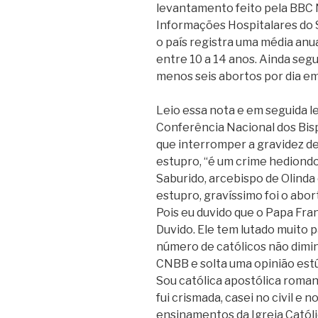
levantamento feito pela BBC 
Informações Hospitalares do S
o país registra uma média anu
entre 10 a 14 anos. Ainda seg
menos seis abortos por dia em
Leio essa nota e em seguida l
Conferência Nacional dos Bispo
que interromper a gravidez de
estupro, “é um crime hediond
Saburido, arcebispo de Olinda 
estupro, gravíssimo foi o abor
Pois eu duvido que o Papa Fra
Duvido. Ele tem lutado muito p
número de católicos não dimin
CNBB e solta uma opinião est
Sou católica apostólica romana
fui crismada, casei no civil e n
ensinamentos da Igreja Católi