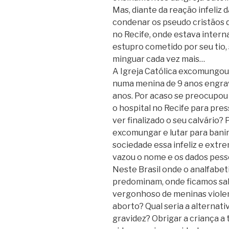
Mas, diante da reação infeliz d
condenar os pseudo cristãos 
no Recife, onde estava intern
estupro cometido por seu tio,
minguar cada vez mais…
A Igreja Católica excomungou
numa menina de 9 anos engravi
anos. Por acaso se preocupou
o hospital no Recife para pres
ver finalizado o seu calvário
excomungar e lutar para bani
sociedade essa infeliz e extr
vazou o nome e os dados pesso
Neste Brasil onde o analfabet
predominam, onde ficamos sa
vergonhoso de meninas violen
aborto? Qual seria a alternat
gravidez? Obrigar a criança a 