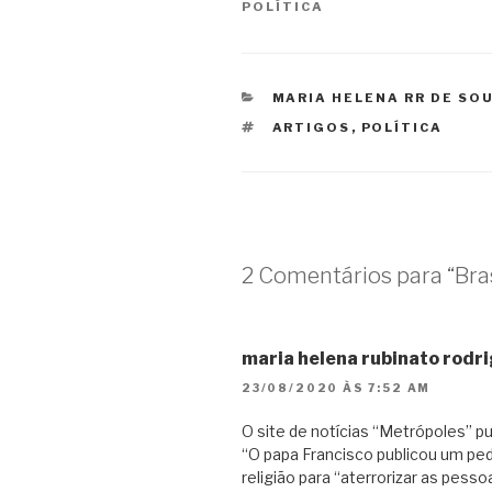
POLÍTICA
CATEGORIAS
MARIA HELENA RR DE SO
TAGS
ARTIGOS
,
POLÍTICA
2 Comentários para “Brasil
maria helena rubinato rodr
23/08/2020 ÀS 7:52 AM
O site de notícias “Metrópoles” 
“O papa Francisco publicou um ped
religião para “aterrorizar as pess