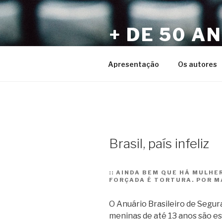
Pular
para
+ DE 50 A
o
conteúdo
Por Sérgio Vaz e Amigos
Apresentação
Os autores
Brasil, país infeliz
::
AINDA BEM QUE HÁ MULHER
FORÇADA É TORTURA. POR M
O Anuário Brasileiro de Segur
meninas de até 13 anos são es