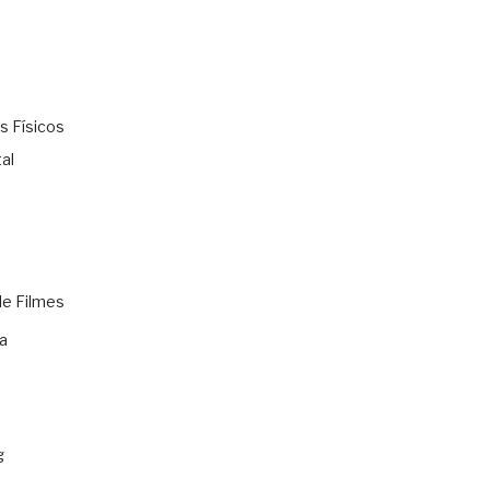
s Físicos
al
de Filmes
a
g