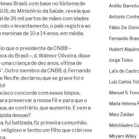
News Brasil, com base no Sistema de
Anélio Barreto
US, do Ministério da Saúde, revela que
Antonio Cont
al de 26 mil partos de mães com idades
undo o levantamento, o país registra ao
Fábio De Dom
 meninas de 10 a 14 anos, em média.
Fernando Bran
eio que o presidente da CNBB –
Hubert Alquér
s do Brasil –, d. Walmor Oliveira, disse
Jorge Teles
 uma criança de dez anos, vítima de
o”. Outro membro da CNBB, d. Fernando
Laïs de Castr
e Recife, declarou que se grave foi o
Luiz Carlos To
to!
ncisco concorde com esses bispos.
Manuel S. Fon
ara preservar a nossa Fé e para que o
Maria Helena 
ua, ao contrário, que aumente. E vem a
Mary Zaidan
úpida dessas?
, fui batizada, fiz primeira comunhão,
Melchíades Cu
o religioso e tenho um filho que criei nos
Miryam Wiley
ca.