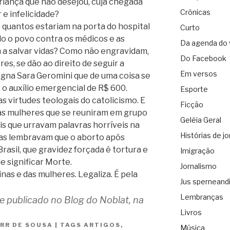
criança que não desejou, cuja chegada
Crônicas
 e infelicidade?
quantos estariam na porta do hospital
Curto
do o povo contra os médicos e as
Da agenda do 
 a salvar vidas? Como não engravidam,
Do Facebook
s, se dão ao direito de seguir a
Em versos
igna Sara Geromini que de uma coisa se
 o auxílio emergencial de R$ 600.
Esporte
s virtudes teologais do catolicismo. E
Ficção
as mulheres que se reuniram em grupo
Geléia Geral
s que urravam palavras horríveis na
Histórias de jo
Elas lembravam que o aborto após
asil, que gravidez forçada é tortura e
Imigração
e significar Morte.
Jornalismo
inas e das mulheres. Legaliza. É pela
Jus sperneand
Lembranças
te publicado no Blog do Noblat, na
Livros
 RR DE SOUSA
|
TAGS
ARTIGOS
,
Música