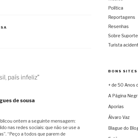
Política
Reportagens
Resenhas
USA
Sobre Suporte
Turista acident
BONS SITES
, país infeliz”
+ de 50 Anos 
A Página Negr
igues de sousa
Aporias
Álvaro Vaz
publicou ontem a seguinte mensagem:
ido nas redes sociais: que não se use a
Blague do Blo
oas”. “Peço a todos que parem de