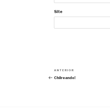
Site
Navegação
Anterior
ANTERIOR
de
Chilreando!
Post