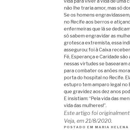
vida para viver a vida de uma 
não lhe traria amor, mas só dor
Se os homens engravidassem, 
no Recife aos berros e atiçan
enfermeiras que lá se dedicam
só sabem engravidar as mulhere
grotesca extremista, essa ind
assegurou: foi à Caixa receber
Fé, Esperança e Caridade são a
nessas virtudes se basearam 
para combater os anões morai
porta do hospital no Recife. 
estupro tem amparo legal no Br
que gravidez aos dez anos pod
E insistiam: “Pela vida das men
vida das mulheres!”.
Este artigo foi originalmen
Veja, em 21/8/2020.
POSTADO EM
MARIA HELENA