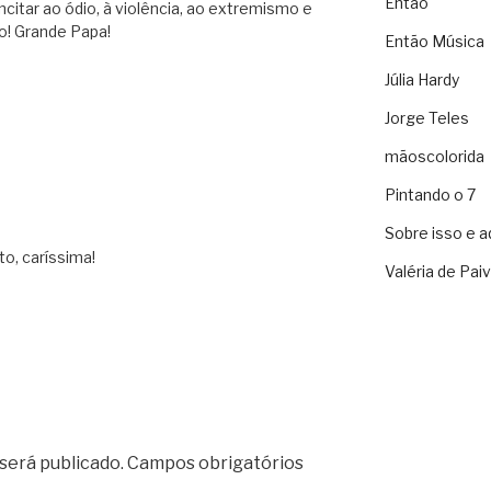
Então
incitar ao ódio, à violência, ao extremismo e
o! Grande Papa!
Então Música
Júlia Hardy
Jorge Teles
mãoscolorida
Pintando o 7
Sobre isso e a
o, caríssima!
Valéria de Pai
será publicado.
Campos obrigatórios