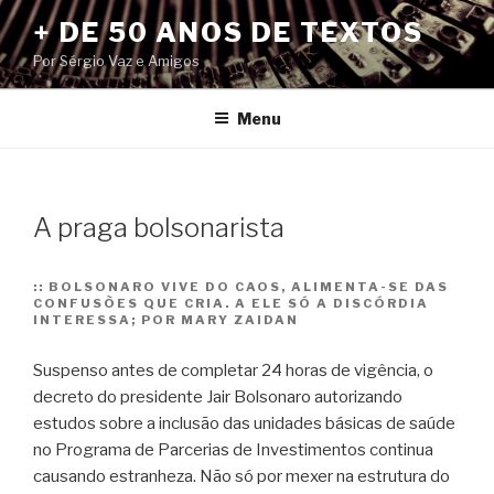
Pular
+ DE 50 ANOS DE TEXTOS
para
Por Sérgio Vaz e Amigos
o
conteúdo
Menu
A praga bolsonarista
::
BOLSONARO VIVE DO CAOS, ALIMENTA-SE DAS
CONFUSÕES QUE CRIA. A ELE SÓ A DISCÓRDIA
INTERESSA; POR MARY ZAIDAN
Suspenso antes de completar 24 horas de vigência, o
decreto do presidente Jair Bolsonaro autorizando
estudos sobre a inclusão das unidades básicas de saúde
no Programa de Parcerias de Investimentos continua
causando estranheza. Não só por mexer na estrutura do