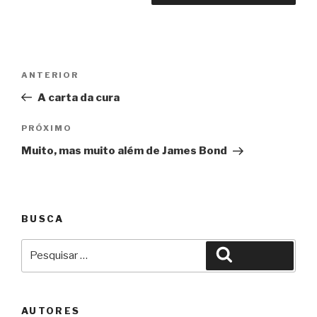
Navegação
Anterior
ANTERIOR
de
A carta da cura
Post
Próximo
PRÓXIMO
Muito, mas muito além de James Bond
BUSCA
Pesquisar
Pesquisar
por:
AUTORES