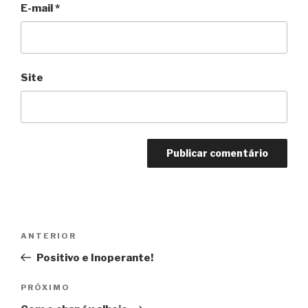
E-mail
*
Site
Navegação
Anterior
ANTERIOR
de
Positivo e Inoperante!
Post
Próximo
PRÓXIMO