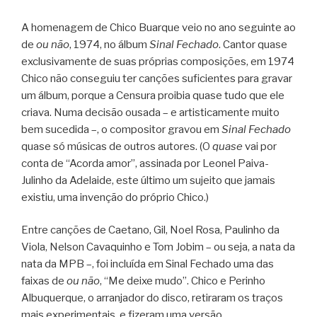
A homenagem de Chico Buarque veio no ano seguinte ao
de
ou não
, 1974, no álbum
Sinal Fechado
. Cantor quase
exclusivamente de suas próprias composições, em 1974
Chico não conseguiu ter canções suficientes para gravar
um álbum, porque a Censura proibia quase tudo que ele
criava. Numa decisão ousada – e artisticamente muito
bem sucedida –, o compositor gravou em
Sinal Fechado
quase só músicas de outros autores. (O
quase
vai por
conta de “Acorda amor”, assinada por Leonel Paiva-
Julinho da Adelaide, este último um sujeito que jamais
existiu, uma invenção do próprio Chico.)
Entre canções de Caetano, Gil, Noel Rosa, Paulinho da
Viola, Nelson Cavaquinho e Tom Jobim – ou seja, a nata da
nata da MPB –, foi incluída em Sinal Fechado uma das
faixas de
ou não
, “Me deixe mudo”. Chico e Perinho
Albuquerque, o arranjador do disco, retiraram os traços
mais experimentais, e fizeram uma versão