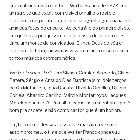
que mal mostrava o rosto. O Walter Franco de 1978 era
um sujeito que exibia com visível orgulho o rosto e
também o corpo inteiro, em uma sunguinha gaberiana em
uma das fotos do encarte. Ao contrário do primeiro disco,
em que havia pouquíssimos músicos, o de número três
tinha um monte de convidados. E, meu Deus do céu e
também da terra, raríssimas vezes um único disco reuniu
tantos músicos extraordinários.
Walter Franco
1973 tem Sivuca, Geraldo Azevedo, Chico
Batera, Sérgio e Arnaldo Dias Baptista (sim, dois terços
de Os Mutantes), João Donato, Nivaldo Ornellas, Djalma
Correia, Altamiro Carrilho, Márcio Montarroyos, Jacques
Morelembaum e Zé Ramalho (como instrumentista, que é
bom pra cacete, e não como cantor, que é um horror).
Digito o nome dessas pessoas e mais uma vez me
assombro: meu, o time que Walter Franco conseguiu
reunir para tocar em seu terceiro disco é o dream team