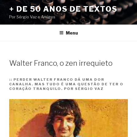
Pular
+ DE 50 ANOS DE TEXTOS
para
Por Sérgio Vaz e Amigos
o
conteúdo
Menu
Walter Franco, o zen irrequieto
::
PERDER WALTER FRANCO DÁ UMA DOR
CANALHA. MAS TUDO É UMA QUESTÃO DE TER O
CORAÇÃO TRANQUILO. POR SÉRGIO VAZ