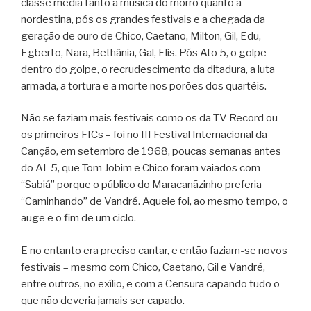
classe média tanto a música do morro quanto a
nordestina, pós os grandes festivais e a chegada da
geração de ouro de Chico, Caetano, Milton, Gil, Edu,
Egberto, Nara, Bethânia, Gal, Elis. Pós Ato 5, o golpe
dentro do golpe, o recrudescimento da ditadura, a luta
armada, a tortura e a morte nos porões dos quartéis.
Não se faziam mais festivais como os da TV Record ou
os primeiros FICs – foi no III Festival Internacional da
Canção, em setembro de 1968, poucas semanas antes
do AI-5, que Tom Jobim e Chico foram vaiados com
“Sabiá” porque o público do Maracanãzinho preferia
“Caminhando” de Vandré. Aquele foi, ao mesmo tempo, o
auge e o fim de um ciclo.
E no entanto era preciso cantar, e então faziam-se novos
festivais – mesmo com Chico, Caetano, Gil e Vandré,
entre outros, no exílio, e com a Censura capando tudo o
que não deveria jamais ser capado.