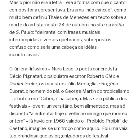
Mas o pior não era a letra – era a forma com que o cantor-
compositor a apresentava. Era uma “não canção”, como
muito bem definiu Thales de Menezes em texto sobre a
morte do artista, neste 24 de outubro, no site da
Folha
de S. Paulo
: “delirante, com frases musicais
interrompidas e versos quebrados, sobrepostos,
confuso como seria uma cabeça de idéias
incontroláveis”.
O júri era finíssimo – Nara Leão, o poeta concretista
Décio Pignatari, o psiquiatra escritor Roberto
Cléo e
Daniel
Freire, os maestros Júlio Medaglia e Rogério
Duprat, o homem do plá, o George Martin do tropicalismo
–, e botou em “Cabeça” na cabeça. Mas se o público dos
festivais – jovem, universitário, bem alimentado, mas só
disposto “a enfrentar hoje o velhinho inimigo que morreu
ontem” – já havia em 1968 vaiado o “Proibido Proibir” de
Caetano, imagine-se um troço como aquilo. Foi uma vaia
tão grandiosa que os organizadores do festival