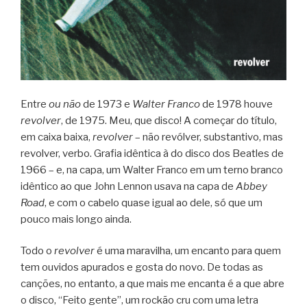
Entre
ou não
de 1973 e
Walter Franco
de 1978 houve
revolver
, de 1975. Meu, que disco! A começar do título,
em caixa baixa,
revolver
– não revólver, substantivo, mas
revolver, verbo. Grafia idêntica à do disco dos Beatles de
1966 – e, na capa, um Walter Franco em um terno branco
idêntico ao que John Lennon usava na capa de
Abbey
Road
, e com o cabelo quase igual ao dele, só que um
pouco mais longo ainda.
Todo o
revolver
é uma maravilha, um encanto para quem
tem ouvidos apurados e gosta do novo. De todas as
canções, no entanto, a que mais me encanta é a que abre
o disco, “Feito gente”, um rockão cru com uma letra