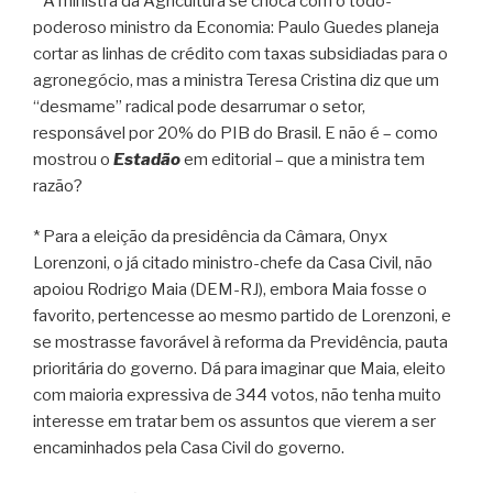
* A ministra da Agricultura se choca com o todo-
poderoso ministro da Economia: Paulo Guedes planeja
cortar as linhas de crédito com taxas subsidiadas para o
agronegócio, mas a ministra Teresa Cristina diz que um
“desmame” radical pode desarrumar o setor,
responsável por 20% do PIB do Brasil. E não é – como
mostrou o
Estadão
em editorial – que a ministra tem
razão?
* Para a eleição da presidência da Câmara, Onyx
Lorenzoni, o já citado ministro-chefe da Casa Civil, não
apoiou Rodrigo Maia (DEM-RJ), embora Maia fosse o
favorito, pertencesse ao mesmo partido de Lorenzoni, e
se mostrasse favorável à reforma da Previdência, pauta
prioritária do governo. Dá para imaginar que Maia, eleito
com maioria expressiva de 344 votos, não tenha muito
interesse em tratar bem os assuntos que vierem a ser
encaminhados pela Casa Civil do governo.