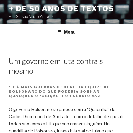
Pular
+ DE 50 ANOS DE TEXTOS
para
Por Sérgio Vaz e Amigos
o
conteúdo
Menu
Um governo em luta contra si
mesmo
::
HÁ MAIS GUERRAS DENTRO DA EQUIPE DE
BOLSONARO DO QUE PODERIA SONHAR
QUALQUER OPOSIÇÃO. POR SÉRGIO VAZ
O governo Bolsonaro se parece com a “Quadrilha” de
Carlos Drummond de Andrade – com o detalhe de que ali
todos são como a Lili, que não amava ninguém. Na
quadrilha de Bolsonaro, fulano fala mal de fulano que