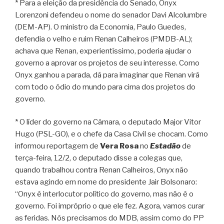
* Para a eleição da presidência do Senado, Onyx
Lorenzoni defendeu o nome do senador Davi Alcolumbre
(DEM-AP). O ministro da Economia, Paulo Guedes,
defendia o velho e ruim Renan Calheiros (PMDB-AL);
achava que Renan, experientíssimo, poderia ajudar o
governo a aprovar os projetos de seu interesse. Como
Onyx ganhou a parada, dá para imaginar que Renan virá
com todo o ódio do mundo para cima dos projetos do
governo.
* O líder do governo na Câmara, o deputado Major Vitor
Hugo (PSL-GO), e o chefe da Casa Civil se chocam. Como
informou reportagem de
Vera Rosa
no
Estadão
de
terça-feira, 12/2, o deputado disse a colegas que,
quando trabalhou contra Renan Calheiros, Onyx não
estava agindo em nome do presidente Jair Bolsonaro:
“Onyx é interlocutor político do governo, mas não é o
governo. Foi impróprio o que ele fez. Agora, vamos curar
as feridas. Nós precisamos do MDB, assim como do PP