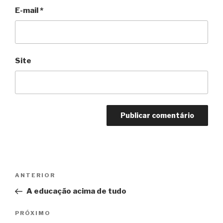
E-mail
*
Site
Navegação
Anterior
ANTERIOR
de
A educação acima de tudo
Post
Próximo
PRÓXIMO