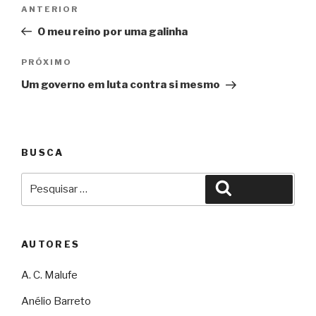
Navegação
Anterior
ANTERIOR
de
O meu reino por uma galinha
Post
Próximo
PRÓXIMO
Um governo em luta contra si mesmo
BUSCA
Pesquisar
Pesquisar
por:
AUTORES
A. C. Malufe
Anélio Barreto