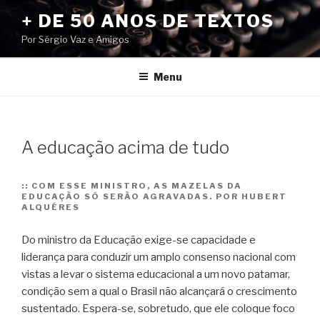
Pular
+ DE 50 ANOS DE TEXTOS
para
Por Sérgio Vaz e Amigos
o
conteúdo
Menu
A educação acima de tudo
::
COM ESSE MINISTRO, AS MAZELAS DA
EDUCAÇÃO SÓ SERÃO AGRAVADAS. POR HUBERT
ALQUÉRES
Do ministro da Educação exige-se capacidade e
liderança para conduzir um amplo consenso nacional com
vistas a levar o sistema educacional a um novo patamar,
condição sem a qual o Brasil não alcançará o crescimento
sustentado. Espera-se, sobretudo, que ele coloque foco