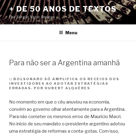
Pular
+ DE 50 ANOS DE TEXTOS
para
Por Sérgio Vaz e Amigos
o
conteúdo
Menu
Para não ser a Argentina amanhã
::
BOLSONARO SÓ AMPLIFICA OS RECEIOS DOS
INVESTIDORES AO ADOTAR ESTRATÉGIAS
ERRADAS. POR HUBERT ALQUÉRES
No momento em que o céu anuviou na economia,
convém ao governo olhar atentamente para a Argentina.
Para não cometer os mesmos erros de Maurício Macri.
No início de seu mandato o presidente argentino adotou
uma estratégia de reformas a conta-gotas. Com isso,