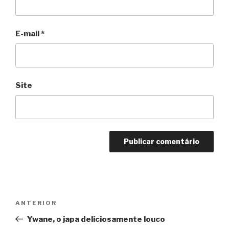
E-mail
*
Site
Navegação
Anterior
ANTERIOR
de
Ywane, o japa deliciosamente louco
Post