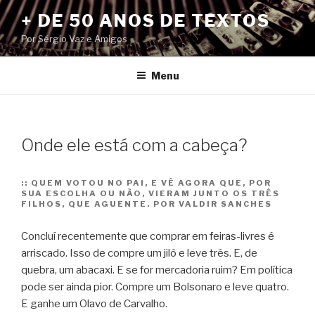
Pular
+ DE 50 ANOS DE TEXTOS
para
Por Sérgio Vaz e Amigos
o
conteúdo
Menu
Onde ele está com a cabeça?
::
QUEM VOTOU NO PAI, E VÊ AGORA QUE, POR
SUA ESCOLHA OU NÃO, VIERAM JUNTO OS TRÊS
FILHOS, QUE AGUENTE. POR VALDIR SANCHES
Concluí recentemente que comprar em feiras-livres é
arriscado. Isso de compre um jiló e leve três. E, de
quebra, um abacaxi. E se for mercadoria ruim? Em política
pode ser ainda pior. Compre um Bolsonaro e leve quatro.
E ganhe um Olavo de Carvalho.