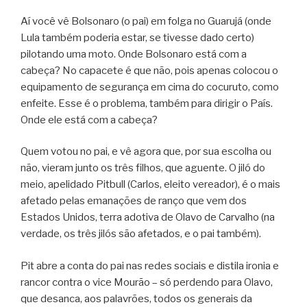
Aí você vê Bolsonaro (o pai) em folga no Guarujá (onde
Lula também poderia estar, se tivesse dado certo)
pilotando uma moto. Onde Bolsonaro está com a
cabeça? No capacete é que não, pois apenas colocou o
equipamento de segurança em cima do cocuruto, como
enfeite. Esse é o problema, também para dirigir o País.
Onde ele está com a cabeça?
Quem votou no pai, e vê agora que, por sua escolha ou
não, vieram junto os três filhos, que aguente. O jiló do
meio, apelidado Pitbull (Carlos, eleito vereador), é o mais
afetado pelas emanações de ranço que vem dos
Estados Unidos, terra adotiva de Olavo de Carvalho (na
verdade, os três jilós são afetados, e o pai também).
Pit abre a conta do pai nas redes sociais e distila ironia e
rancor contra o vice Mourão – só perdendo para Olavo,
que desanca, aos palavrões, todos os generais da