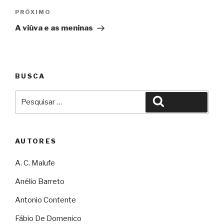
Próximo
PRÓXIMO
A viúva e as meninas
BUSCA
Pesquisar
Pesquisar
por:
AUTORES
A. C. Malufe
Anélio Barreto
Antonio Contente
Fábio De Domenico