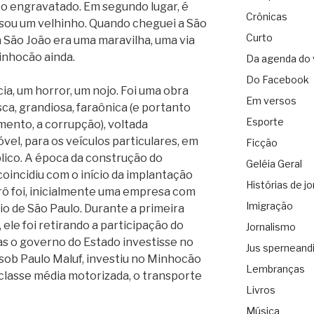
to engravatado. Em segundo lugar, é
Crônicas
 sou um velhinho. Quando cheguei a São
Curto
a São João era uma maravilha, uma via
inhocão ainda.
Da agenda do 
Do Facebook
a, um horror, um nojo. Foi uma obra
Em versos
sca, grandiosa, faraônica (e portanto
Esporte
ento, a corrupção), voltada
el, para os veículos particulares, em
Ficção
lico. A época da construção do
Geléia Geral
coincidiu com o início da implantação
Histórias de jo
rô foi, inicialmente uma empresa com
Imigração
io de São Paulo. Durante a primeira
 ele foi retirando a participação do
Jornalismo
as o governo do Estado investisse no
Jus sperneand
 sob Paulo Maluf, investiu no Minhocão
Lembranças
 classe média motorizada, o transporte
Livros
Música