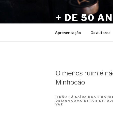
Pular
para
+ DE 50 A
o
conteúdo
Por Sérgio Vaz e Amigos
Apresentação
Os autores
O menos ruim é nã
Minhocão
::
NÃO HÁ SAÍDA BOA E BARAT
DEIXAR COMO ESTÁ E ESTUD
VAZ