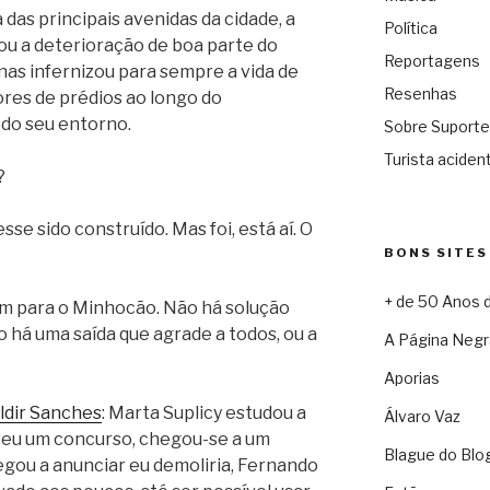
das principais avenidas da cidade, a
Política
ou a deterioração de boa parte do
Reportagens
as infernizou para sempre a vida de
Resenhas
res de prédios ao longo do
do seu entorno.
Sobre Suporte
Turista acident
?
esse sido construído. Mas foi, está aí. O
BONS SITES
+ de 50 Anos 
om para o Minhocão. Não há solução
ão há uma saída que agrade a todos, ou a
A Página Negr
Aporias
ldir Sanches
: Marta Suplicy estudou a
Álvaro Vaz
veu um concurso, chegou-se a um
Blague do Blo
egou a anunciar eu demoliria, Fernando