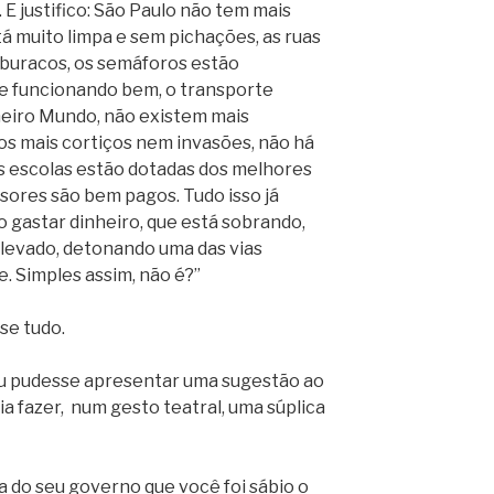
E justifico: São Paulo não tem mais
tá muito limpa e sem pichações, as ruas
 buracos, os semáforos estão
e funcionando bem, o transporte
imeiro Mundo, não existem mais
 mais cortiços nem invasões, não há
s escolas estão dotadas dos melhores
ssores são bem pagos. Tudo isso já
o gastar dinheiro, que está sobrando,
levado, detonando uma das vias
e. Simples assim, não é?”
sse tudo.
 eu pudesse apresentar uma sugestão ao
ia fazer, num gesto teatral, uma súplica
a do seu governo que você foi sábio o