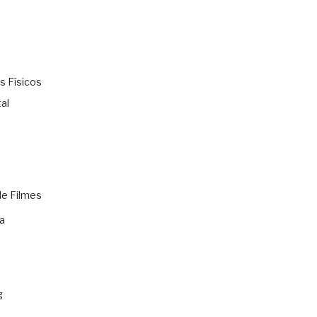
s Físicos
al
de Filmes
a
g