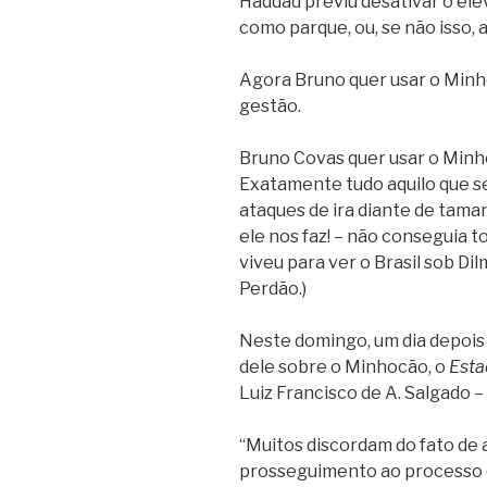
Haddad previu desativar o ele
como parque, ou, se não isso, 
Agora Bruno quer usar o Minh
gestão.
Bruno Covas quer usar o Minho
Exatamente tudo aquilo que s
ataques de ira diante de taman
ele nos faz! – não conseguia t
viveu para ver o Brasil sob Di
Perdão.)
Neste domingo, um dia depois
dele sobre o Minhocão, o
Est
Luiz Francisco de A. Salgado –
“Muitos discordam do fato de 
prosseguimento ao processo 