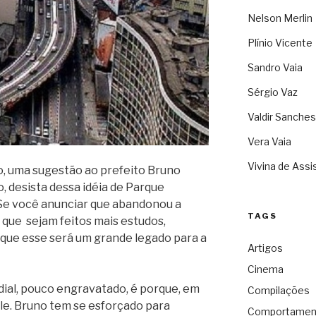
Nelson Merlin
Plínio Vicente
Sandro Vaia
Sérgio Vaz
Valdir Sanches
Vera Vaia
Vivina de Assi
o, uma sugestão ao prefeito Bruno
o, desista dessa idéia de Parque
 Se você anunciar que abandonou a
TAGS
 que sejam feitos mais estudos,
 que esse será um grande legado para a
Artigos
Cinema
rdial, pouco engravatado, é porque, em
Compilações
le. Bruno tem se esforçado para
Comportamen