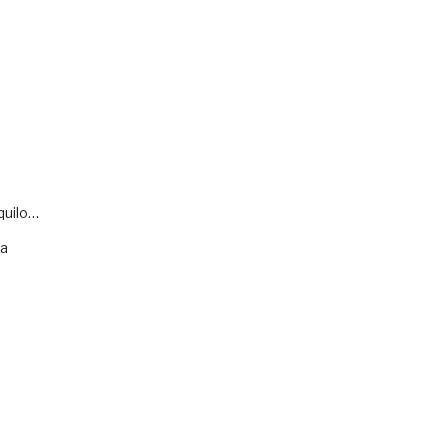
quilo…
va