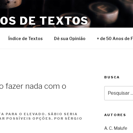
NOS DE TEXTOS
Índice de Textos
Dê sua Opinião
+ de 50 Anos de 
BUSCA
o fazer nada com o
Pesquisar
por:
A PARA O ELEVADO. SÁBIO SERIA
AUTORES
AR POSSÍVEIS OPÇÕES. POR SÉRGIO
A. C. Malufe