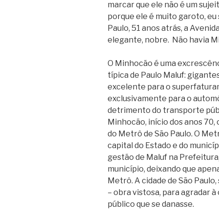
marcar que ele não é um sujei
porque ele é muito garoto, eu
Paulo, 51 anos atrás, a Avenid
elegante, nobre. Não havia M
O Minhocão é uma excrescênci
típica de Paulo Maluf: gigante
excelente para o superfaturam
exclusivamente para o automóv
detrimento do transporte púb
Minhocão, início dos anos 70, 
do Metrô de São Paulo. O Met
capital do Estado e do municíp
gestão de Maluf na Prefeitura,
município, deixando que apen
Metrô. A cidade de São Paulo,
– obra vistosa, para agradar à
público que se danasse.