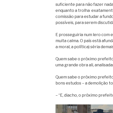
suficiente para não fazer nad
enquanto a trolha exatamen
comissão para estudar a fundo
possíveis, para serem discuti
E prosseguiria num lero com 
muita calma. O país está afu
a moral, a política) séria demai
Quem sabe o próximo prefeito
uma grande obra ali, analisada
Quem sabe o próximo prefeito
bons estudos – a demolição to
– “E, diacho, o próximo prefe