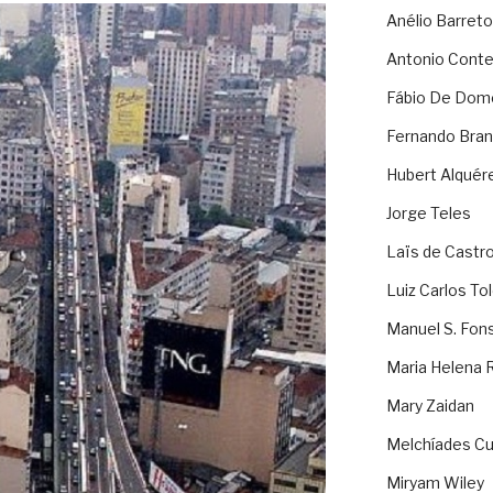
Anélio Barreto
Antonio Cont
Fábio De Dom
Fernando Bran
Hubert Alquér
Jorge Teles
Laïs de Castr
Luiz Carlos To
Manuel S. Fon
Maria Helena 
Mary Zaidan
Melchíades Cu
Miryam Wiley