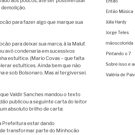
vado aos poucos, até ser possível usar
Então
a demolição.
Então Música
Júlia Hardy
ocão para fazer algo que marque sua
Jorge Teles
mãoscolorida
cão para deixar sua marca, à la Maluf.
eu avô condenaria em sucessivos
Pintando o 7
ha estultice. (Mario Covas – que falta
Sobre isso e a
olerar estultices. Ainda bem que não
lma e sob Bolsonaro. Mas aí tergiversei.
Valéria de Pai
 que Valdir Sanches mandou o texto
adão
publicou a seguinte carta do leitor
 um absoluto brilho de carta:
a Prefeitura estar dando
de transformar parte do Minhocão