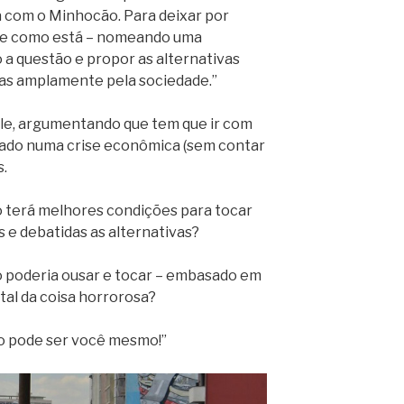
a com o Minhocão. Para deixar por
te como está – nomeando uma
 a questão e propor as alternativas
das amplamente pela sociedade.”
ele, argumentando que tem que ir com
ndado numa crise econômica (sem contar
s.
 terá melhores condições para tocar
s e debatidas as alternativas?
 poderia ousar e tocar – embasado em
tal da coisa horrorosa?
ito pode ser você mesmo!”