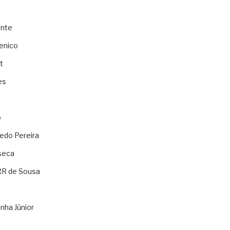
ente
enico
t
es
o
ledo Pereira
seca
RR de Sousa
nha Júnior