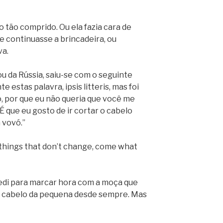
 tão comprido. Ou ela fazia cara de
e continuasse a brincadeira, ou
va.
u da Rússia, saiu-se com o seguinte
estas palavra, ipsis litteris, mas foi
vô, por que eu não queria que você me
É que eu gosto de ir cortar o cabelo
 vovó.”
se things that don’t change, come what
 pedi para marcar hora com a moça que
do cabelo da pequena desde sempre. Mas