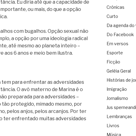
tância. Eu diria até que a capacidade de
Crônicas
importante, ou mais, do que a opção
ica.
Curto
Da agenda do 
i alhos com bugalhos. Opção sexual não
Do Facebook
mplo, a opção por uma ideologia radical
Em versos
te, até mesmo ao planeta inteiro –
e aos 6 anos e meio bem ilustra.
Esporte
Ficção
Geléia Geral
Histórias de jo
 tem para enfrentar as adversidades
rtância. O avô materno de Marina é o
Imigração
 não preparada para adversidades –
Jornalismo
ido tão protegido, mimado mesmo, por
Jus sperneand
o, pelos anjos, pelos arcanjos. Por ter
Lembranças
não ter enfrentado muitas adversidades
Livros
Música