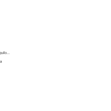
quilo…
va