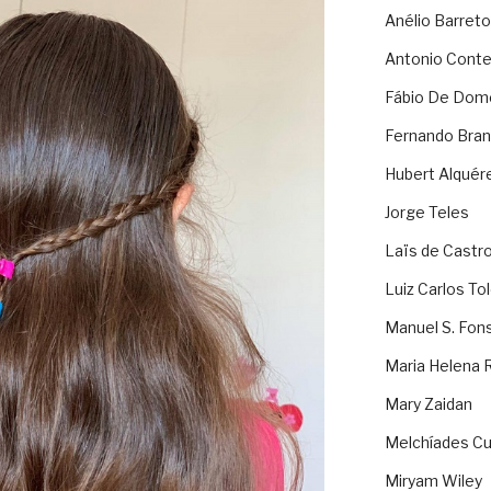
Anélio Barreto
Antonio Cont
Fábio De Dom
Fernando Bran
Hubert Alquér
Jorge Teles
Laïs de Castr
Luiz Carlos To
Manuel S. Fon
Maria Helena 
Mary Zaidan
Melchíades Cu
Miryam Wiley