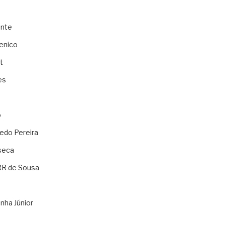
ente
enico
t
es
o
ledo Pereira
seca
RR de Sousa
nha Júnior