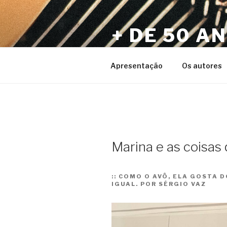
Pular
para
+ DE 50 A
o
conteúdo
Por Sérgio Vaz e Amigos
Apresentação
Os autores
Marina e as coisa
::
COMO O AVÔ, ELA GOSTA D
IGUAL. POR SÉRGIO VAZ