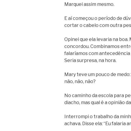
Marquei assim mesmo.
E aí começou o período de dúv
cortar o cabelo com outra pe
Opinei que ela levaria na boa
concordou. Combinamos entre
falaríamos com antecedência 
Seria surpresa, na hora.
Mary teve um pouco de medo: e
não, não, não?
No caminho da escola para pe
diacho, mas qual é a opinião 
Interrompi o trabalho da minha
achava. Disse ela: “Eu falaria