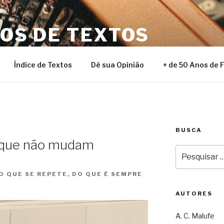
NOS DE TEXTOS
Índice de Textos
Dê sua Opinião
+ de 50 Anos de 
BUSCA
s que não mudam
Pesquisar
por:
O QUE SE REPETE, DO QUE É SEMPRE
AUTORES
A. C. Malufe