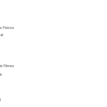
s Físicos
al
de Filmes
a
g