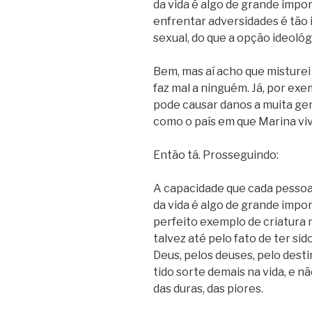
da vida é algo de grande impor
enfrentar adversidades é tão 
sexual, do que a opção ideológ
Bem, mas aí acho que misture
faz mal a ninguém. Já, por exe
pode causar danos a muita gen
como o país em que Marina viv
Então tá. Prosseguindo:
A capacidade que cada pessoa
da vida é algo de grande impo
perfeito exemplo de criatura
talvez até pelo fato de ter s
Deus, pelos deuses, pelo destin
tido sorte demais na vida, e 
das duras, das piores.