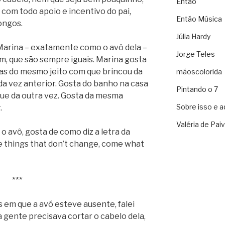
Então
, com todo apoio e incentivo do pai,
Então Música
ongos.
Júlia Hardy
 Marina – exatamente como o avô dela –
Jorge Teles
m, que são sempre iguais. Marina gosta
ras do mesmo jeito com que brincou da
mãoscolorida
e da vez anterior. Gosta do banho na casa
Pintando o 7
que da outra vez. Gosta da mesma
Sobre isso e a
.
Valéria de Pai
o avô, gosta de como diz a letra da
se things that don’t change, come what
***
 em que a avó esteve ausente, falei
a gente precisava cortar o cabelo dela,