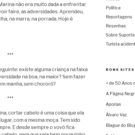
arina não era muito dada a enfrentar
Política
oir faire, as adversidades. Aprendeu,
Reportagens
ha, na marra, na porrada. Hoje é
Resenhas
Sobre Suporte
Turista acident
***
eguinte: existe alguma criança na faixa
BONS SITES
dversidade na boa, na maior? Sem fazer
+ de 50 Anos 
em manha, sem chororô?
A Página Negr
***
Aporias
na, cortar cabelo é uma coisa que ela
Álvaro Vaz
 lugar, com a mesma moça. Tem sido
Blague do Blo
pre. E desde sempre o vovô fica
o cabelo, nem que seja bem pouquinho,