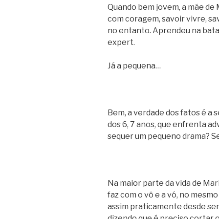
Quando bem jovem, a mãe de M
com coragem, savoir vivre, sav
no entanto. Aprendeu na batal
expert.
Já a pequena…
Bem, a verdade dos fatos é a s
dos 6, 7 anos, que enfrenta a
sequer um pequeno drama? S
Na maior parte da vida de Mari
faz com o vô e a vó, no mesmo
assim praticamente desde sem
dizendo que é preciso cortar 