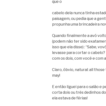
que o
cabelo dela nunca tinha estado
paisagem, ou pedia que a gent
propunha uma brincadeira no
Quando finalmente a avó volto
(podem não ter sido exatamente 
isso que ela disse) : “Sabe, vo
levasse para cortar o cabelo? 
com os dois, com você e com a
Claro, óbvio, natural: all tho
may!
E então liguei para o salão e
corta dois ou três dedinhos 
ela estava de férias!