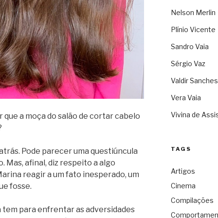
Nelson Merlin
Plínio Vicente
Sandro Vaia
Sérgio Vaz
Valdir Sanches
Vera Vaia
Vivina de Assi
r que a moça do salão de cortar cabelo
?
TAGS
s atrás. Pode parecer uma questiúncula
. Mas, afinal, diz respeito a algo
Artigos
arina reagir a um fato inesperado, um
ue fosse.
Cinema
Compilações
 tem para enfrentar as adversidades
Comportamen