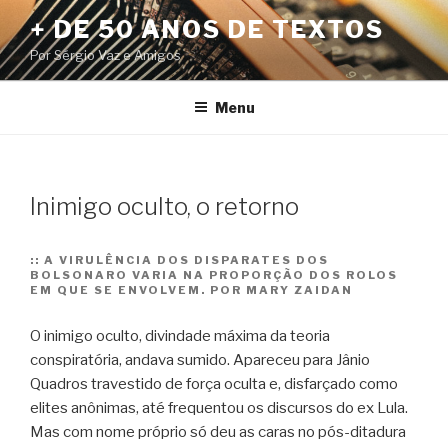
Pular
+ DE 50 ANOS DE TEXTOS
para
Por Sérgio Vaz e Amigos
o
conteúdo
Menu
Inimigo oculto, o retorno
::
A VIRULÊNCIA DOS DISPARATES DOS
BOLSONARO VARIA NA PROPORÇÃO DOS ROLOS
EM QUE SE ENVOLVEM. POR MARY ZAIDAN
O inimigo oculto, divindade máxima da teoria
conspiratória, andava sumido. Apareceu para Jânio
Quadros travestido de força oculta e, disfarçado como
elites anônimas, até frequentou os discursos do ex Lula.
Mas com nome próprio só deu as caras no pós-ditadura