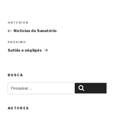
Navegação
Anterior
ANTERIOR
de
Notícias do Sanatório
Post
Próximo
PRÓXIMO
Sutiãs e négligés
BUSCA
Pesquisar
Pesquisar
por:
AUTORES