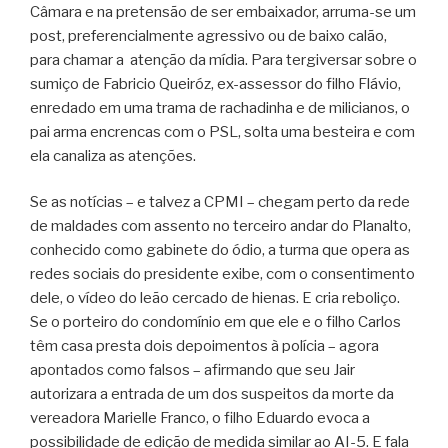
Câmara e na pretensão de ser embaixador, arruma-se um
post, preferencialmente agressivo ou de baixo calão,
para chamar a atenção da mídia. Para tergiversar sobre o
sumiço de Fabricio Queiróz, ex-assessor do filho Flávio,
enredado em uma trama de rachadinha e de milicianos, o
pai arma encrencas com o PSL, solta uma besteira e com
ela canaliza as atenções.
Se as notícias – e talvez a CPMI – chegam perto da rede
de maldades com assento no terceiro andar do Planalto,
conhecido como gabinete do ódio, a turma que opera as
redes sociais do presidente exibe, com o consentimento
dele, o vídeo do leão cercado de hienas. E cria reboliço.
Se o porteiro do condomínio em que ele e o filho Carlos
têm casa presta dois depoimentos à polícia – agora
apontados como falsos – afirmando que seu Jair
autorizara a entrada de um dos suspeitos da morte da
vereadora Marielle Franco, o filho Eduardo evoca a
possibilidade de edição de medida similar ao AI-5. E fala