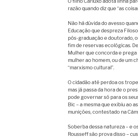
O filho Carluxo adota linha p
razão quando diz que “as coisa
Não há dúvida do avesso quan
Educação que despreza Filosof
pós-graduação e doutorado, 
fim de reservas ecológicas. De
Mulher que concorda e prega 
mulher ao homem, ou de um ch
“marxismo cultural”.
O cidadão até perdoa os tropeç
mas já passa da hora de o pr
pode governar só para os seu
Bic – a mesma que exibiu ao as
munições, contestado na Câma
Soberba dessa natureza – e o
Rousseff são prova disso – cus