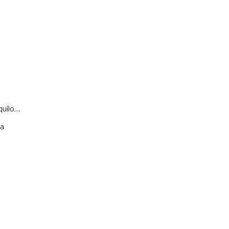
quilo…
va