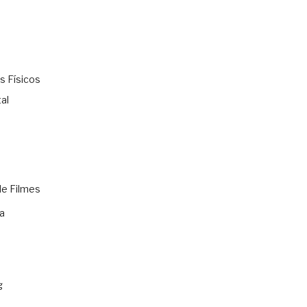
s Físicos
al
de Filmes
a
g