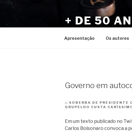
Pular
para
+ DE 50 A
o
conteúdo
Por Sérgio Vaz e Amigos
Apresentação
Os autores
Governo em autoc
::
SOBERBA DE PRESIDENTE 
GRUPELHO CUSTA CARÍSSIMO
Em um texto publicado no Twit
Carlos Bolsonaro convoca a p