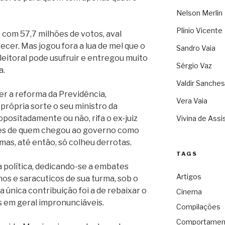
Nelson Merlin
Plínio Vicente
com 57,7 milhões de votos, aval
ecer. Mas jogou fora a lua de mel que o
Sandro Vaia
eitoral pode usufruir e entregou muito
Sérgio Vaz
a.
Valdir Sanches
r a reforma da Previdência,
Vera Vaia
rópria sorte o seu ministro da
opositadamente ou não, rifa o ex-juiz
Vivina de Assi
zes de quem chegou ao governo como
mas, até então, só colheu derrotas.
TAGS
a política, dedicando-se a embates
Artigos
nos e saracuticos de sua turma, sob o
a única contribuição foi a de rebaixar o
Cinema
s em geral impronunciáveis.
Compilações
Comportamen