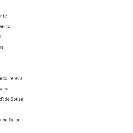
ente
enico
t
es
o
ledo Pereira
seca
RR de Sousa
nha Júnior