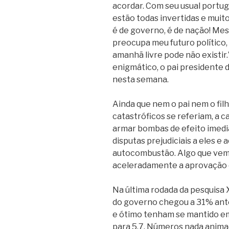
acordar. Com seu usual portuguê
estão todas invertidas e mui
é de governo, é de nação! Me
preocupa meu futuro político,
amanhã livre pode não existir
enigmático, o pai presidente 
nesta semana.
Ainda que nem o pai nem o fil
catastróficos se referiam, a c
armar bombas de efeito imedi
disputas prejudiciais a eles e 
autocombustão. Algo que vem
aceleradamente a aprovação 
Na última rodada da pesquisa 
do governo chegou a 31% ante
e ótimo tenham se mantido em
para 5,7. Números nada anim