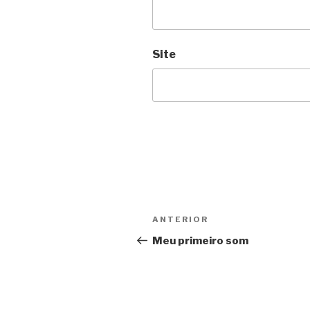
Site
Navegação
Anterior
ANTERIOR
de
Meu primeiro som
Post