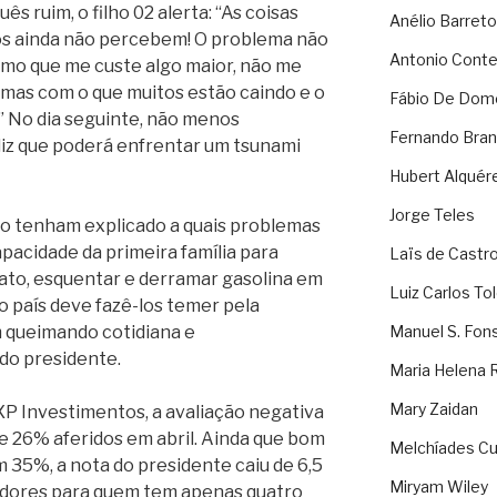
s ruim, o filho 02 alerta: “As coisas
Anélio Barreto
tos ainda não percebem! O problema não
Antonio Cont
smo que me custe algo maior, não me
 mas com o que muitos estão caindo e o
Fábio De Dom
.” No dia seguinte, não menos
Fernando Bran
diz que poderá enfrentar um tsunami
Hubert Alquér
Jorge Teles
ho tenham explicado a quais problemas
apacidade da primeira família para
Laïs de Castr
ato, esquentar e derramar gasolina em
Luiz Carlos To
ao país deve fazê-los temer pela
 queimando cotidiana e
Manuel S. Fon
do presidente.
Maria Helena 
Mary Zaidan
XP Investimentos, a avaliação negativa
 26% aferidos em abril. Ainda que bom
Melchíades Cu
 35%, a nota do presidente caiu de 6,5
Miryam Wiley
adores para quem tem apenas quatro