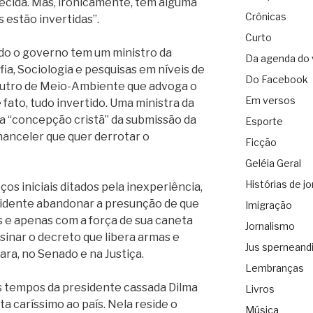
arecida. Mas, ironicamente, tem alguma
Crônicas
s estão invertidas”.
Curto
do o governo tem um ministro da
Da agenda do 
ia, Sociologia e pesquisas em níveis de
Do Facebook
outro de Meio-Ambiente que advoga o
Em versos
 fato, tudo invertido. Uma ministra da
a “concepção cristã” da submissão da
Esporte
anceler que quer derrotar o
Ficção
Geléia Geral
Histórias de jo
os iniciais ditados pela inexperiência,
esidente abandonar a presunção de que
Imigração
s e apenas com a força de sua caneta
Jornalismo
sinar o decreto que libera armas e
Jus sperneand
ra, no Senado e na Justiça.
Lembranças
s tempos da presidente cassada Dilma
Livros
ta caríssimo ao país. Nela reside o
Música