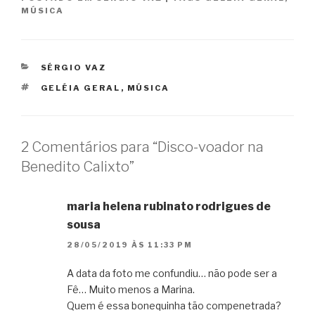
MÚSICA
CATEGORIAS
SÉRGIO VAZ
TAGS
GELÉIA GERAL
,
MÚSICA
2 Comentários para “Disco-voador na
Benedito Calixto”
maria helena rubinato rodrigues de
sousa
28/05/2019 ÀS 11:33 PM
A data da foto me confundiu… não pode ser a
Fê… Muito menos a Marina.
Quem é essa bonequinha tão compenetrada?