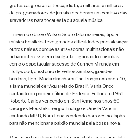
grotesca, grosseira, tosca, idiota, a milhares e milhares
de programadores de jamais receberam um centavo das
gravadoras para tocar esta ou aquela música.
E mesmo o bravo Wilson Souto falou asneiras, tipo a
música brasileira teve grandes dificuldades para alcançar
outros países porque as gravadoras multinacionais não
tinham interesse em divulgá-la – ignorando coisinhas
como o espetacular sucesso de Carmen Miranda em
Hollywood, o estouro de velhos sambas, grandes
bambas, tipo “Madureira chorou” na França nos anos 40,
a fama mundial de “Aquarela do Brasil”, Vanja Orico
cantando no primeiro filme de Federico Fellini, em 1951,
Roberto Carlos vencendo em San Remo nos anos 60,
Georges Moustaki, Sergio Endrigo e Ornella Vanoni
cantando MPB, Nara Leão vendendo horrores no Japão –
para não mencionar a paixão mundial pela bossa nova.
Mas aí, ao final daquele bate-papo chato como uma fala