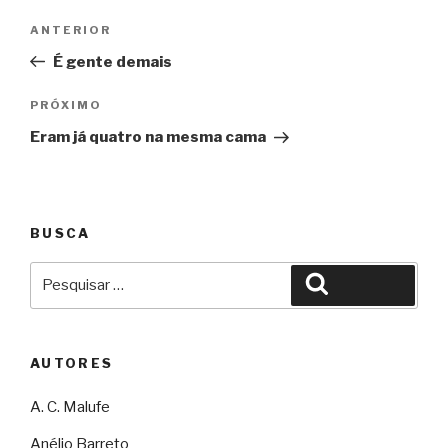
Navegação
Anterior
ANTERIOR
de
É gente demais
Post
Próximo
PRÓXIMO
Eram já quatro na mesma cama
BUSCA
Pesquisar
Pesquisar
por:
AUTORES
A. C. Malufe
Anélio Barreto