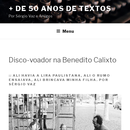
Pular
+ DE 50 ANOS DE TEXTOS
para
Por Sérgio Vaz e Amigos
o
conteúdo
Menu
Disco-voador na Benedito Calixto
::
ALI HAVIA A LIRA PAULISTANA, ALI O RUMO
ENSAIAVA, ALI BRINCAVA MINHA FILHA. POR
SÉRGIO VAZ