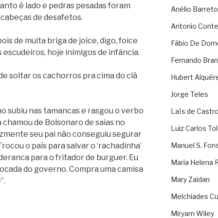
anto é lado e pedras pesadas foram
Anélio Barreto
 cabeças de desafetos.
Antonio Cont
is de muita briga de joice, digo, foice
Fábio De Dom
 escudeiros, hoje inimigos de infância.
Fernando Bran
e soltar os cachorros pra cima do clã
Hubert Alquér
Jorge Teles
o subiu nas tamancas e rasgou o verbo
Laïs de Castr
a chamou de Bolsonaro de saias no
Luiz Carlos To
lizmente seu pai não conseguiu segurar
rocou o país para salvar o ‘rachadinha’
Manuel S. Fon
deranca para o fritador de burguer. Eu
Maria Helena 
rrocada do governo. Compra uma camisa
Mary Zaidan
”.
Melchíades Cu
Miryam Wiley