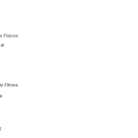
s Físicos
al
de Filmes
a
g