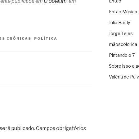
lmente publicada em
O Boletim
, em
Então
Então Música
Júlia Hardy
Jorge Teles
GS
CRÔNICAS
,
POLÍTICA
mãoscolorida
Pintando o 7
Sobre isso e a
Valéria de Pai
será publicado.
Campos obrigatórios