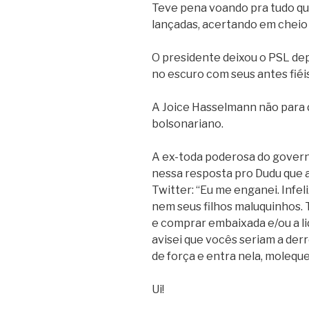
Teve pena voando pra tudo qu
lançadas, acertando em cheio
O presidente deixou o PSL depo
no escuro com seus antes fiéis
A Joice Hasselmann não para d
bolsonariano.
A ex-toda poderosa do govern
nessa resposta pro Dudu que 
Twitter: “Eu me enganei. Infe
nem seus filhos maluquinhos. T
e comprar embaixada e/ou a li
avisei que vocês seriam a de
de força e entra nela, moleque
Ui!