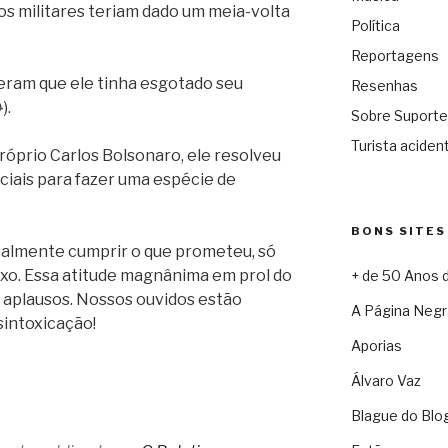
s militares teriam dado um meia-volta
Política
Reportagens
seram que ele tinha esgotado seu
Resenhas
).
Sobre Suporte
Turista acident
óprio Carlos Bolsonaro, ele resolveu
ociais para fazer uma espécie de
BONS SITES
 realmente cumprir o que prometeu, só
xo. Essa atitude magnânima em prol do
+ de 50 Anos 
 aplausos. Nossos ouvidos estão
A Página Negr
intoxicação!
Aporias
Álvaro Vaz
Blague do Blo