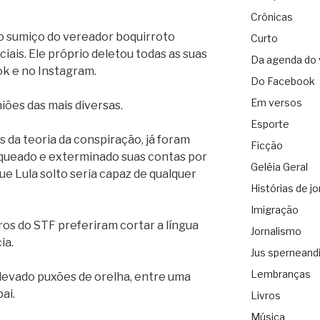
Crônicas
o sumiço do vereador boquirroto
Curto
iais. Ele próprio deletou todas as suas
Da agenda do 
ok e no Instagram.
Do Facebook
Em versos
iões das mais diversas.
Esporte
 da teoria da conspiração, já foram
Ficção
aqueado e exterminado suas contas por
Geléia Geral
que Lula solto seria capaz de qualquer
Histórias de jo
Imigração
os do STF preferiram cortar a língua
Jornalismo
ia.
Jus sperneand
Lembranças
 levado puxões de orelha, entre uma
ai.
Livros
Música