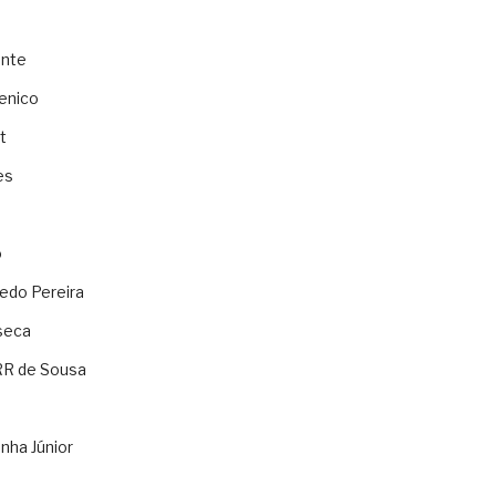
ente
enico
t
es
o
ledo Pereira
seca
RR de Sousa
nha Júnior