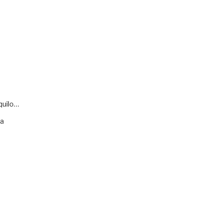
quilo…
va