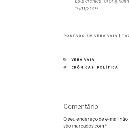
Esta crônica foi origina
15/11/2019.
POSTADO EM
VERA VAIA
|
TA
CATEGORIAS
VERA VAIA
TAGS
CRÔNICAS
,
POLÍTICA
Comentário
O seu endereço de e-mail não 
são marcados com
*