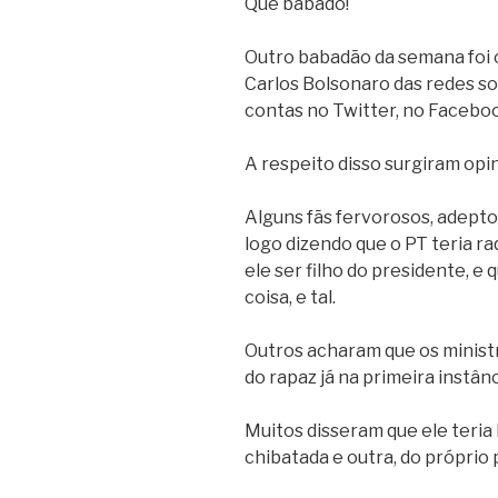
Que babado!
Outro babadão da semana foi 
Carlos Bolsonaro das redes soc
contas no Twitter, no Facebo
A respeito disso surgiram opin
Alguns fãs fervorosos, adeptos
logo dizendo que o PT teria r
ele ser filho do presidente, e 
coisa, e tal.
Outros acharam que os ministr
do rapaz já na primeira instânc
Muitos disseram que ele teria
chibatada e outra, do próprio p