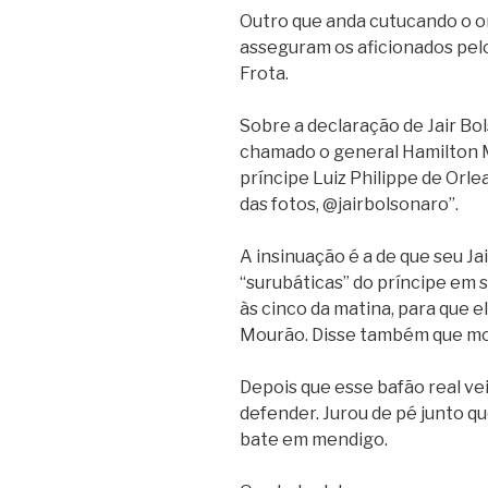
Outro que anda cutucando o o
asseguram os aficionados pelo
Frota.
Sobre a declaração de Jair Bo
chamado o general Hamilton M
príncipe Luiz Philippe de Orle
das fotos, @jairbolsonaro”.
A insinuação é a de que seu Ja
“surubáticas” do príncipe em sa
às cinco da matina, para que 
Mourão. Disse também que most
Depois que esse bafão real vei
defender. Jurou de pé junto qu
bate em mendigo.