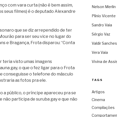
nço com vara curta (não é bem assim,
Nelson Merlin
s seus filmes) é o deputado Alexandre
Plínio Vicente
Sandro Vaia
lsonaro que se diz arrependido de ter
Sérgio Vaz
ourão para ser seu vice no lugar do
ans e Bragança, Frota disparou: “Conta
Valdir Sanches
Vera Vaia
ir teria visto umas imagens
Vivina de Assi
una gay, o que o fez ligar para o Frota
ele conseguisse o telefone do másculo
raria as fotos pra ele.
TAGS
Artigos
o a público, o príncipe apareceu pra se
e não participa de suruba gay e que não
Cinema
Compilações
Comportamen