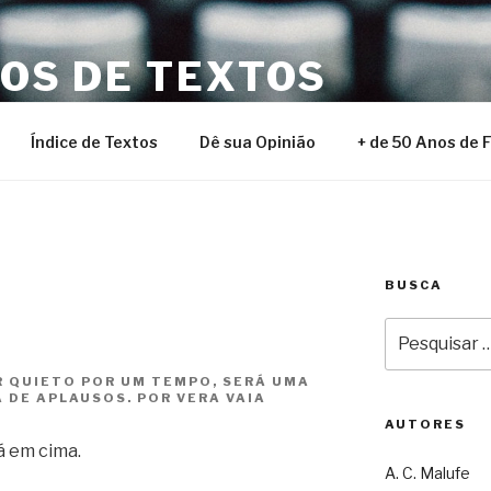
NOS DE TEXTOS
Índice de Textos
Dê sua Opinião
+ de 50 Anos de 
BUSCA
Pesquisar
por:
R QUIETO POR UM TEMPO, SERÁ UMA
 DE APLAUSOS. POR VERA VAIA
AUTORES
á em cima.
A. C. Malufe