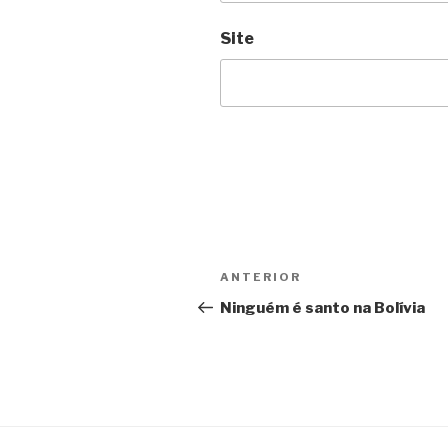
Site
Navegação
Anterior
ANTERIOR
de
Ninguém é santo na Bolívia
Post