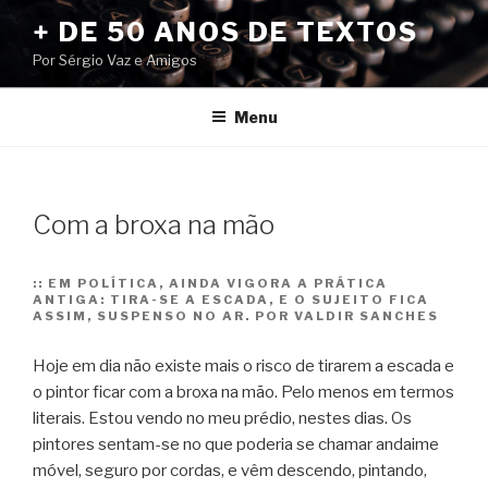
Pular
+ DE 50 ANOS DE TEXTOS
para
Por Sérgio Vaz e Amigos
o
conteúdo
Menu
Com a broxa na mão
::
EM POLÍTICA, AINDA VIGORA A PRÁTICA
ANTIGA: TIRA-SE A ESCADA, E O SUJEITO FICA
ASSIM, SUSPENSO NO AR. POR VALDIR SANCHES
Hoje em dia não existe mais o risco de tirarem a escada e
o pintor ficar com a broxa na mão. Pelo menos em termos
literais. Estou vendo no meu prédio, nestes dias. Os
pintores sentam-se no que poderia se chamar andaime
móvel, seguro por cordas, e vêm descendo, pintando,