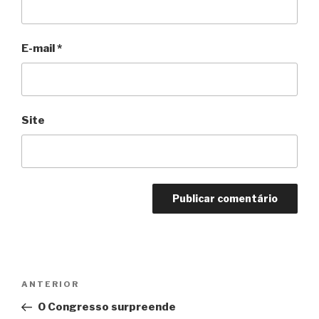
E-mail
*
Site
Navegação
Anterior
ANTERIOR
de
O Congresso surpreende
Post