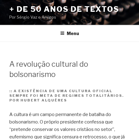
Pular
+ DE 50 ANOS DE TEXTOS
para
Por Sérgio Vaz e Amigos
o
conteúdo
Menu
A revolução cultural do
bolsonarismo
::
A EXISTÊNCIA DE UMA CULTURA OFICIAL
SEMPRE FOI META DE REGIMES TOTALITÁRIOS.
POR HUBERT ALQUÉRES
A cultura é um campo permanente de batalha do
bolsonarismo. O próprio presidente confessa que
“pretende conservar os valores cristãos no setor”,
eufemismo que significa censura e retrocesso, o que já