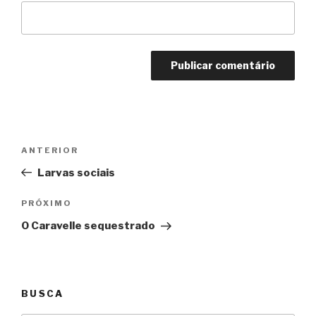
Navegação
Anterior
ANTERIOR
de
Larvas sociais
Post
Próximo
PRÓXIMO
O Caravelle sequestrado
BUSCA