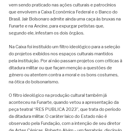
vem sendo praticado nas ações culturais e patrocínios
que envolvem a Caixa Econômica Federal e o Banco do
Brasil. Jair Bolsonaro admite ainda uma caça às bruxas na
Funarte e na Ancine, para expurgar petistas que,
segundo ele, infestam os dois órgãos.
Na Caixa foi instituído um filtro ideológico para a seleção
do projetos exibidos nos espaços culturais mantidos
pela instituição. Por aí não passam projetos com críticas à
ditadura militar ou que façam menção a questões de
gênero ou atentem contra a moral e os bons costumes,
na ótica do bolsonarismo.
O filtro ideológico na produção cultural também já
aconteceu na Funarte, quando vetou a apresentação da
peça teatral “RES PUBLICA 2023”, que trata do período
da ditadura militar. O caráter laico do Estado não é
observado pela Fundação, com a intenção de seu diretor
de Artes Cênicas, Roberto Alvim – um ferrabrás, discípulo