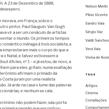
gh. A 23 de Dezembro de 1888,
Nelson Merlin
 desespero.
Plínio Vicente
e morava, em França, sobre o
Sandro Vaia
tro pintor, Paul Gauguin. Van Gogh
Sérgio Vaz
va vir a ser um cenáculo de artistas
inventar o mundo. Os primeiros tempos
Valdir Sanches
 o romântico
ménage à trois
socialista, a
Vera Vaia
ta emprestaram mais o corpo do que a
a o Natal, e talvez estivessem a
Vivina de Assi
ut d’Arles, nº 1 – e já estou, de novo, a
Olhem para eles: gritam, numa exaltação
e Jerónimo afirmam o primado da
TAGS
e Costa juram por uma realista
são. Já arde na casa o lume das palavras
Artigos
ccionárias, e nenhum se cala.
Cinema
Compilações
Jerónimo não podem fazer, saiu porta
Comportamen
a primeira pensão que encontrou.