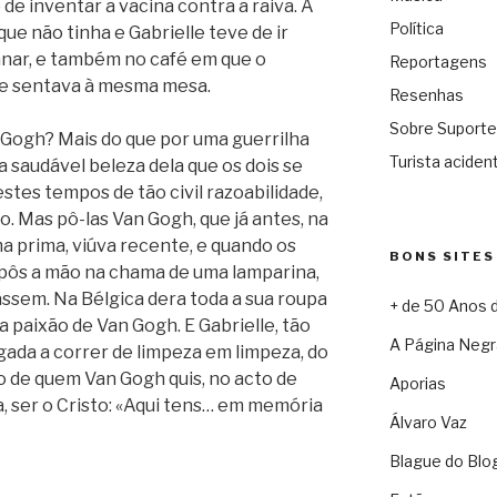
 de inventar a vacina contra a raiva. A
Política
que não tinha e Gabrielle teve de ir
anar, e também no café em que o
Reportagens
e sentava à mesma mesa.
Resenhas
Sobre Suporte
Gogh? Mais do que por uma guerrilha
Turista acident
da saudável beleza dela que os dois se
tes tempos de tão civil razoabilidade,
. Mas pô-las Van Gogh, que já antes, na
a prima, viúva recente, e quando os
BONS SITES
, pôs a mão na chama de uma lamparina,
ssem. Na Bélgica dera toda a sua roupa
+ de 50 Anos 
a paixão de Van Gogh. E Gabrielle, tão
A Página Negr
gada a correr de limpeza em limpeza, do
do de quem Van Gogh quis, no acto de
Aporias
, ser o Cristo: «Aqui tens… em memória
Álvaro Vaz
Blague do Blo