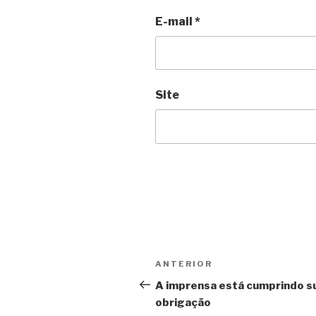
E-mail
*
Site
Navegação
Anterior
ANTERIOR
de
A imprensa está cumprindo s
obrigação
Post