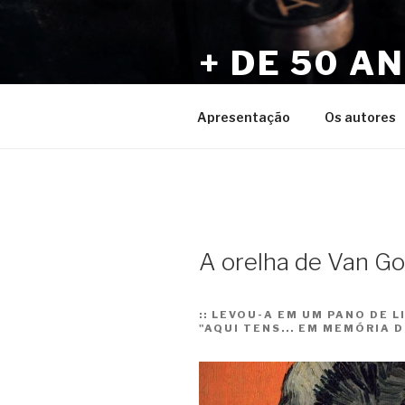
Pular
para
+ DE 50 A
o
conteúdo
Por Sérgio Vaz e Amigos
Apresentação
Os autores
A orelha de Van G
::
LEVOU-A EM UM PANO DE LI
"AQUI TENS... EM MEMÓRIA 