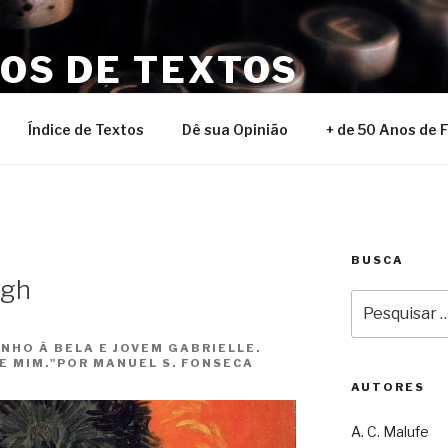
NOS DE TEXTOS
Índice de Textos
Dê sua Opinião
+ de 50 Anos de 
BUSCA
ogh
Pesquisar
por:
NHO À BELA E JOVEM GABRIELLE.
DE MIM."POR MANUEL S. FONSECA
AUTORES
A. C. Malufe