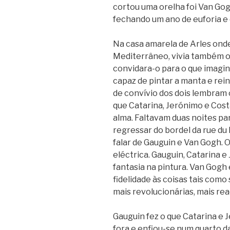
cortou uma orelha foi Van Go
fechando um ano de euforia e
Na casa amarela de Arles ond
Mediterrâneo, vivia também ou
convidara-o para o que imagina
capaz de pintar a manta e re
de convívio dos dois lembram
que Catarina, Jerónimo e Cos
alma. Faltavam duas noites par
regressar do bordel da rue du Bo
falar de Gauguin e Van Gogh. 
eléctrica. Gauguin, Catarina 
fantasia na pintura. Van Gogh 
fidelidade às coisas tais como 
mais revolucionárias, mais rea
Gauguin fez o que Catarina e 
fora e enfiou-se num quarto d