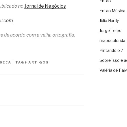
Então
publicado no
Jornal de Negócios
.
Então Música
il.com
Júlia Hardy
Jorge Teles
e de acordo com a velha ortografia.
mãoscolorida
Pintando o 7
Sobre isso e a
NSECA
|
TAGS
ARTIGOS
Valéria de Pai