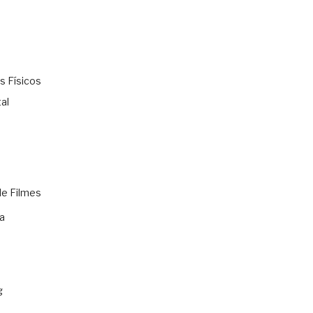
s Físicos
al
de Filmes
a
g