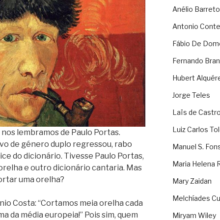
Anélio Barreto
Antonio Cont
Fábio De Dom
Fernando Bran
Hubert Alquér
Jorge Teles
Laïs de Castr
Luiz Carlos To
l nos lembramos de Paulo Portas.
ivo de género duplo regressou, rabo
Manuel S. Fon
ce do dicionário. Tivesse Paulo Portas,
Maria Helena 
elha e outro dicionário cantaria. Mas
ortar uma orelha?
Mary Zaidan
Melchíades Cu
io Costa: “Cortamos meia orelha cada
a da média europeia!” Pois sim, quem
Miryam Wiley