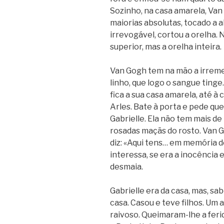
Sozinho, na casa amarela, Van
maiorias absolutas, tocado a 
irrevogável, cortou a orelha.
superior, mas a orelha inteira.
Van Gogh tem na mão a irreme
linho, que logo o sangue ting
fica a sua casa amarela, até à c
Arles. Bate à porta e pede q
Gabrielle. Ela não tem mais d
rosadas maçãs do rosto. Van G
diz: «Aqui tens… em memória de
interessa, se era a inocência 
desmaia.
Gabrielle era da casa, mas, sa
casa. Casou e teve filhos. Um
raivoso. Queimaram-lhe a fer