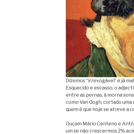
Dizemos “irrevogável” e já ma
Esquecido e escasso, o adject
entre as pernas, à morna sonsi
como Van Gogh, cortado uma or
quem é que hoje se atreve a c
Ouçam Mário Centeno e Antón
um se não crescermos 2% acim