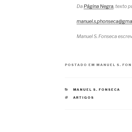
Da
Página Negra
, texto 
manuel.s.phonseca@gma
Manuel S. Fonseca escrev
POSTADO EM
MANUEL S. FO
CATEGORIAS
MANUEL S. FONSECA
TAGS
ARTIGOS