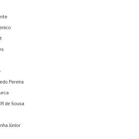
ente
enico
t
es
o
ledo Pereira
seca
RR de Sousa
nha Júnior