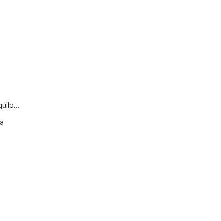
quilo…
va