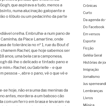
 Gogh, que aspirava a tudo, menos a
Crônicas
absinto, numa alucinação galopante e
Curto
 Não o lóbulo ou um pedacinho da parte
Da agenda do 
Do Facebook
diável orelha. Embrulha-a num pano de
Em versos
e. Caminha, da Place Lamartine, onde
Esporte
asa de tolerância no nº 1, rue du Bout d’
Ficção
ue chamem Rachel, que hoje sabemos ser
Geléia Geral
e 18 anos, uma bela cara camponesa,
ogh dá-lhe o delicado e tintado pano e
Histórias de jo
 mim.» Rachel, ou Gabrielle – e que
Imigração
em pessoa –, abre o pano, vê o que vê e
Jornalismo
Jus sperneand
be-se hoje, não era uma das meninas da
Lembranças
 ano antes, mordera-a um baboso cão
Livros
ida com um ferro em brasa e levaram-na
Música