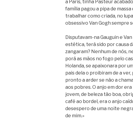
a Paris, tinha Pasteur acabado
família pagou a pipa de massa 
trabalhar como criada, no lup
obsessivo Van Gogh sempre s
Disputavam-na Gauguin e Van 
estética, terá sido por causa 
zangaram? Nenhum de nós, nes
porá as mãos no fogo pelo caso
Holanda, se apaixonara por um
pais dela o proibiram de a ver
pronto a arder se não a chama
aos pobres. O anjo em dor era 
jovem, de beleza tão boa, obri
café ao bordel, era o anjo caí
desespero de uma noite negra
de mim.»