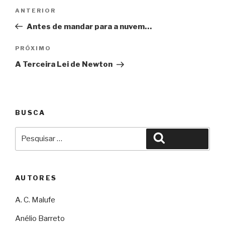
Navegação
Anterior
ANTERIOR
de
Antes de mandar para a nuvem…
Post
Próximo
PRÓXIMO
A Terceira Lei de Newton
BUSCA
Pesquisar
Pesquisar
por:
AUTORES
A. C. Malufe
Anélio Barreto