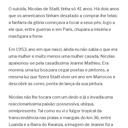
O suicida, Nicolas de Staël, tinha só 41 anos. Há dois anos
que os americanos tinham desatado a comprar-lhe telas:
a fanfarra da glória começava a tocar a seus pés, logo a
ele que, entre guerras e em Paris, chupara a miséria e
mastigara a fome.
Em 1953, ano em que nasci, ainda eu não sabia o que era
uma mulher e muito menos uma mulher casada, Nicolas
apaixonou-se pela casadíssima Jeanne Mathieu. Era
morena, uma luz boa para cegar poetas e pintores, a
mesma luz que fizera Staël viver um ano em Marrocos e
descobrir as cores, ponta de lança da sua pintura.
Nicolas não lhe tocara com um dedo e já o invadia uma
reaccionaríssima paixão: possessiva, ubíqua,
omnipresente. Tal como eu vi o fulgor tropical da
transcendência nas praias e mangais do km 36, entre
Luanda e a Barra do Kwanza, a imagem de Jeanne foi a