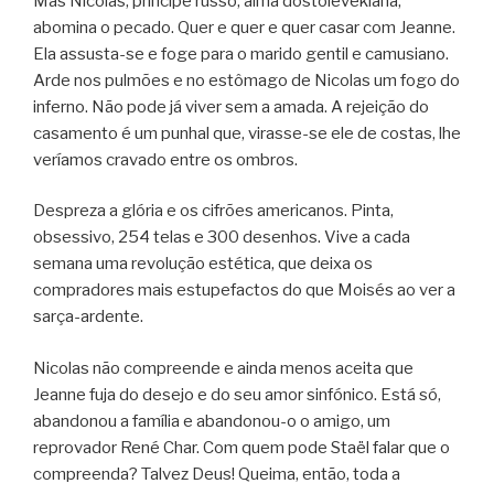
Mas Nicolas, príncipe russo, alma dostoievekiana,
abomina o pecado. Quer e quer e quer casar com Jeanne.
Ela assusta-se e foge para o marido gentil e camusiano.
Arde nos pulmões e no estômago de Nicolas um fogo do
inferno. Não pode já viver sem a amada. A rejeição do
casamento é um punhal que, virasse-se ele de costas, lhe
veríamos cravado entre os ombros.
Despreza a glória e os cifrões americanos. Pinta,
obsessivo, 254 telas e 300 desenhos. Vive a cada
semana uma revolução estética, que deixa os
compradores mais estupefactos do que Moisés ao ver a
sarça-ardente.
Nicolas não compreende e ainda menos aceita que
Jeanne fuja do desejo e do seu amor sinfónico. Está só,
abandonou a família e abandonou-o o amigo, um
reprovador René Char. Com quem pode Staël falar que o
compreenda? Talvez Deus! Queima, então, toda a