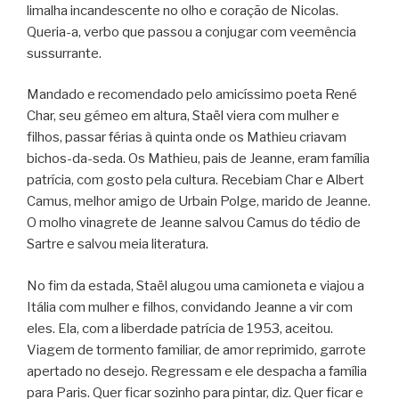
limalha incandescente no olho e coração de Nicolas.
Queria-a, verbo que passou a conjugar com veemência
sussurrante.
Mandado e recomendado pelo amicíssimo poeta René
Char, seu gémeo em altura, Staël viera com mulher e
filhos, passar férias à quinta onde os Mathieu criavam
bichos-da-seda. Os Mathieu, pais de Jeanne, eram família
patrícia, com gosto pela cultura. Recebiam Char e Albert
Camus, melhor amigo de Urbain Polge, marido de Jeanne.
O molho vinagrete de Jeanne salvou Camus do tédio de
Sartre e salvou meia literatura.
No fim da estada, Staël alugou uma camioneta e viajou a
Itália com mulher e filhos, convidando Jeanne a vir com
eles. Ela, com a liberdade patrícia de 1953, aceitou.
Viagem de tormento familiar, de amor reprimido, garrote
apertado no desejo. Regressam e ele despacha a família
para Paris. Quer ficar sozinho para pintar, diz. Quer ficar e