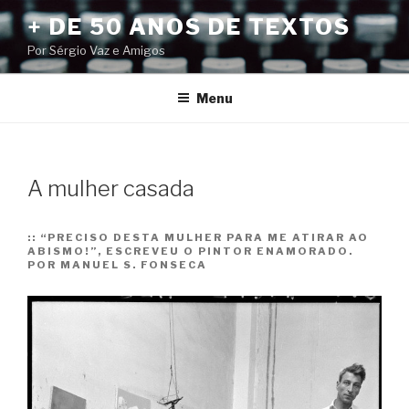
Pular
+ DE 50 ANOS DE TEXTOS
para
Por Sérgio Vaz e Amigos
o
conteúdo
Menu
A mulher casada
::
“PRECISO DESTA MULHER PARA ME ATIRAR AO
ABISMO!”, ESCREVEU O PINTOR ENAMORADO.
POR MANUEL S. FONSECA