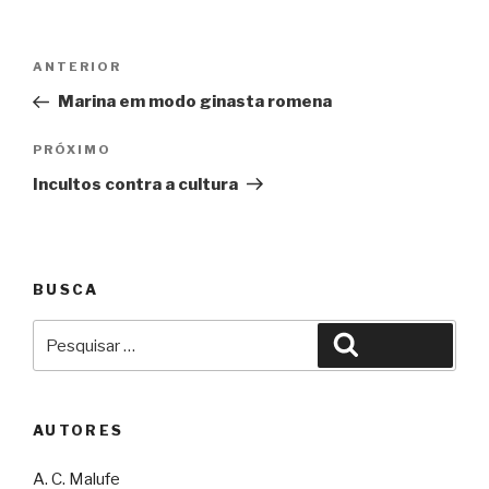
Navegação
Anterior
ANTERIOR
de
Marina em modo ginasta romena
Post
Próximo
PRÓXIMO
Incultos contra a cultura
BUSCA
Pesquisar
Pesquisar
por:
AUTORES
A. C. Malufe