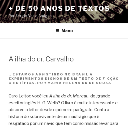
Pular
+ DE 50 ANOS DE TEXTOS
para
Por Sérgio Vaz e Amigos
o
conteúdo
Menu
A ilha do dr. Carvalho
::
ESTAMOS ASSISTINDO NO BRASIL A
EXPERIMENTOS DIGNOS DE UM TEXTO DE FICÇÃO
CIENTÍFICA. POR MARIA HELENA RR DE SOUSA
Caro Leitor: você leu
A Ilha do dr. Moreau
, do grande
escritor inglês H. G. Wells? O livro é muito interessante e
absorve o leitor desde o primeiro parágrafo. Conta a
historia do sobrevivente de um naufrágio que é
resgatado por um navio que tem como missão levar para