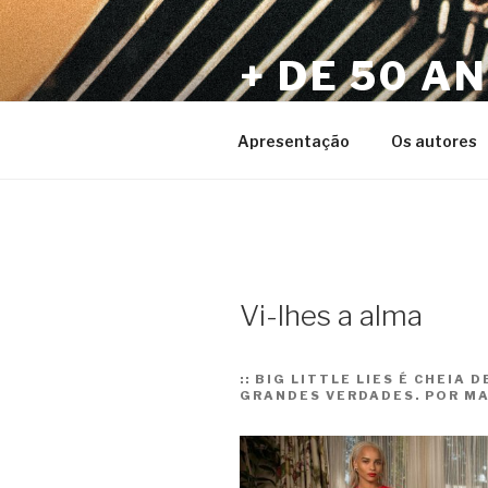
Pular
para
+ DE 50 A
o
conteúdo
Por Sérgio Vaz e Amigos
Apresentação
Os autores
Vi-lhes a alma
::
BIG LITTLE LIES É CHEIA 
GRANDES VERDADES. POR MA