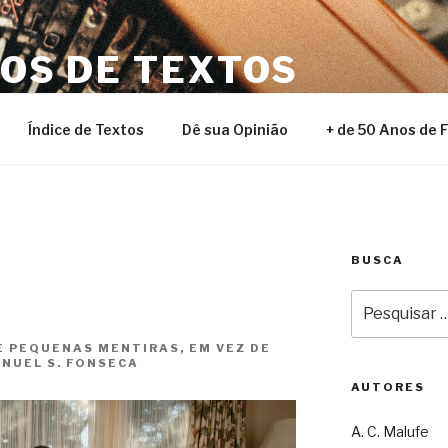
NOS DE TEXTOS
Índice de Textos
Dê sua Opinião
+ de 50 Anos de 
BUSCA
Pesquisar
por:
DE PEQUENAS MENTIRAS, EM VEZ DE
NUEL S. FONSECA
AUTORES
A. C. Malufe