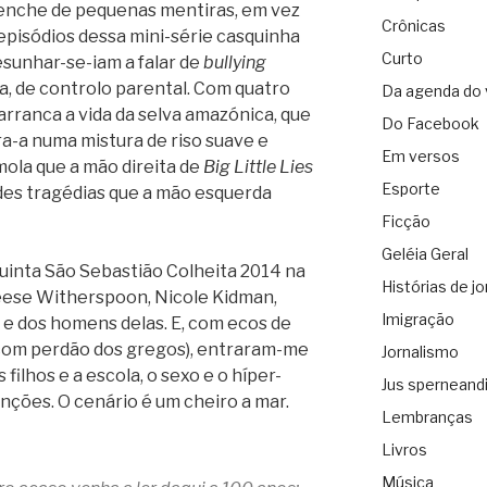
enche de pequenas mentiras, em vez
Crônicas
episódios dessa mini-série casquinha
Curto
sunhar-se-iam a falar de
bullying
ca, de controlo parental. Com quatro
Da agenda do 
arranca a vida da selva amazónica, que
Do Facebook
a-a numa mistura de riso suave e
Em versos
mola que a mão direita de
Big Little Lies
Esporte
des tragédias que a mão esquerda
Ficção
Geléia Geral
Quinta São Sebastião Colheita 2014 na
Histórias de jo
Reese Witherspoon, Nicole Kidman,
Imigração
 e dos homens delas. E, com ecos de
 (com perdão dos gregos), entraram-me
Jornalismo
 filhos e a escola, o sexo e o híper-
Jus sperneand
nções. O cenário é um cheiro a mar.
Lembranças
Livros
Música