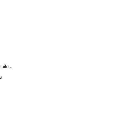
quilo…
va