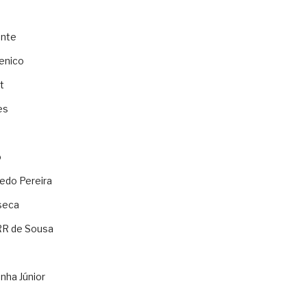
ente
enico
t
es
o
ledo Pereira
seca
RR de Sousa
nha Júnior