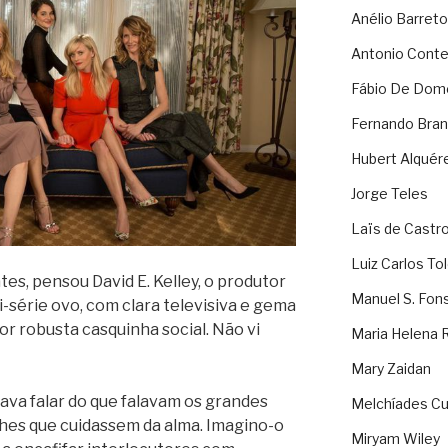
Anélio Barreto
Antonio Cont
Fábio De Dom
Fernando Bran
Hubert Alquér
Jorge Teles
Laïs de Castr
Luiz Carlos To
s, pensou David E. Kelley, o produtor
Manuel S. Fon
i-série ovo, com clara televisiva e gema
r robusta casquinha social. Não vi
Maria Helena 
Mary Zaidan
sava falar do que falavam os grandes
Melchíades Cu
hes que cuidassem da alma. Imagino-o
Miryam Wiley