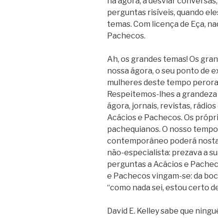
na ágora, a desviar conversas,
perguntas risíveis, quando el
temas. Com licença de Eça, na
Pachecos.
Ah, os grandes temas! Os gra
nossa ágora, o seu ponto de 
mulheres deste tempo perora
Respeitemos-lhes a grandeza 
ágora, jornais, revistas, rádi
Acácios e Pachecos. Os própri
pachequianos. O nosso tempo 
contemporâneo poderá nostal
não-especialista: prezava a su
perguntas a Acácios e Pacheco
e Pachecos vingam-se: da boc
“como nada sei, estou certo d
David E. Kelley sabe que ning