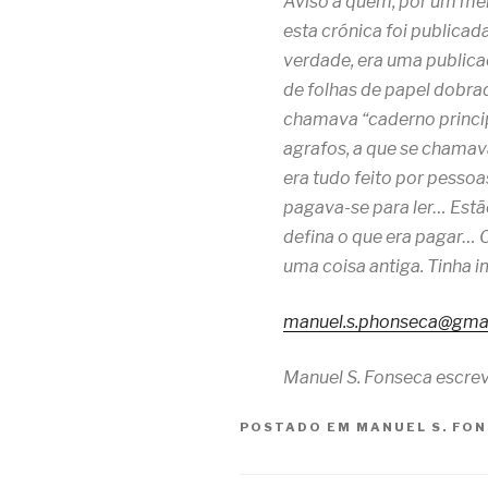
Aviso a quem, por um mer
esta crónica foi publica
verdade, era uma publica
de folhas de papel dobrad
chamava “caderno princip
agrafos, a que se chamava
era tudo feito por pessoa
pagava-se para ler… Estão
defina o que era pagar… O
uma coisa antiga. Tinha 
manuel.s.phonseca@gma
Manuel S. Fonseca escrev
POSTADO EM
MANUEL S. FO