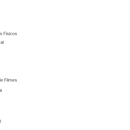
s Físicos
al
de Filmes
a
g