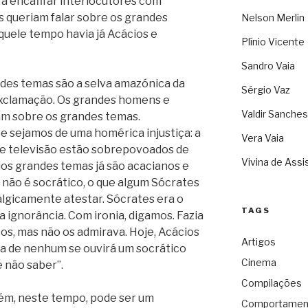
 a encafifar interlocutores com
es queriam falar sobre os grandes
Nelson Merlin
quele tempo havia já Acácios e
Plínio Vicente
Sandro Vaia
ndes temas são a selva amazónica da
Sérgio Vaz
exclamação. Os grandes homens e
Valdir Sanches
m sobre os grandes temas.
e sejamos de uma homérica injustiça: a
Vera Vaia
os e televisão estão sobrepovoados de
Vivina de Assi
os grandes temas já são acacianos e
não é socrático, o que algum Sócrates
gicamente atestar. Sócrates era o
TAGS
a ignorância. Com ironia, digamos. Fazia
s, mas não os admirava. Hoje, Acácios
Artigos
a de nenhum se ouvirá um socrático
Cinema
e não saber”.
Compilações
uém, neste tempo, pode ser um
Comportamen