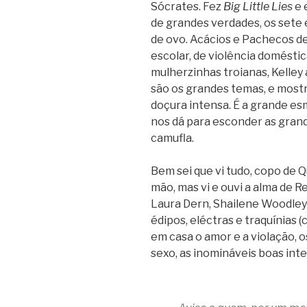
Sócrates. Fez
Big Little Lies
e 
de grandes verdades, os sete 
de ovo. Acácios e Pachecos de
escolar, de violência domésti
mulherzinhas troianas, Kelley 
são os grandes temas, e mostr
doçura intensa. É a grande es
nos dá para esconder as gran
camufla.
Bem sei que vi tudo, copo de 
mão, mas vi e ouvi a alma de 
Laura Dern, Shailene Woodley
édipos, eléctras e traquínias
em casa o amor e a violação, os
sexo, as inomináveis boas inte