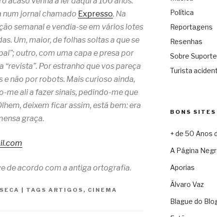
o acaso venha a ler daqui a 100 anos:
Política
da num jornal chamado
Expresso
. Na
ção semanal e vendia-se em vários lotes
Reportagens
as. Um, maior, de folhas soltas a que se
Resenhas
al”; outro, com uma capa e presa por
Sobre Suporte
 “revista”. Por estranho que vos pareça
Turista acident
s e não por robots. Mais curioso ainda,
-me ali a fazer sinais, pedindo-me que
lhem, deixem ficar assim, está bem: era
BONS SITES
imensa graça.
+ de 50 Anos 
il.com
A Página Negr
Aporias
e de acordo com a antiga ortografia
.
Álvaro Vaz
NSECA
|
TAGS
ARTIGOS
,
CINEMA
Blague do Blo