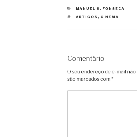
CATEGORIAS
MANUEL S. FONSECA
TAGS
ARTIGOS
,
CINEMA
Comentário
O seu endereço de e-mail não 
são marcados com
*