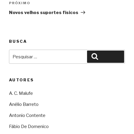
Próximo
PRÓXIMO
Novos velhos suportes físicos
BUSCA
Pesquisar
Pesquisar
por:
AUTORES
A. C. Malufe
Anélio Barreto
Antonio Contente
Fábio De Domenico