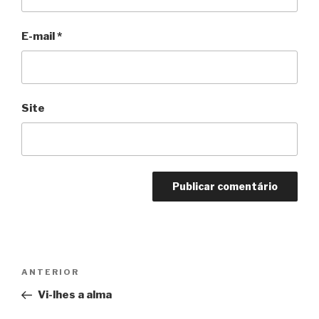
E-mail
*
Site
Navegação
Anterior
ANTERIOR
de
Vi-lhes a alma
Post