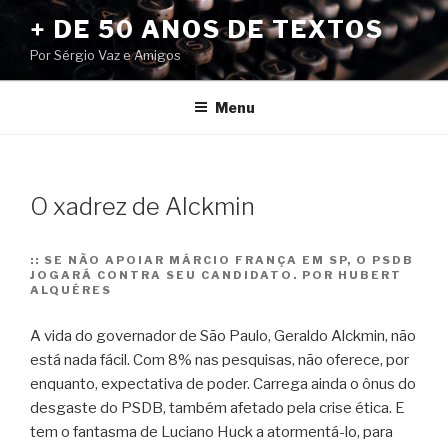
Pular
+ DE 50 ANOS DE TEXTOS
para
Por Sérgio Vaz e Amigos
o
conteúdo
Menu
O xadrez de Alckmin
::
SE NÃO APOIAR MÁRCIO FRANÇA EM SP, O PSDB
JOGARÁ CONTRA SEU CANDIDATO. POR HUBERT
ALQUÉRES
A vida do governador de São Paulo, Geraldo Alckmin, não
está nada fácil. Com 8% nas pesquisas, não oferece, por
enquanto, expectativa de poder. Carrega ainda o ônus do
desgaste do PSDB, também afetado pela crise ética. E
tem o fantasma de Luciano Huck a atormentá-lo, para