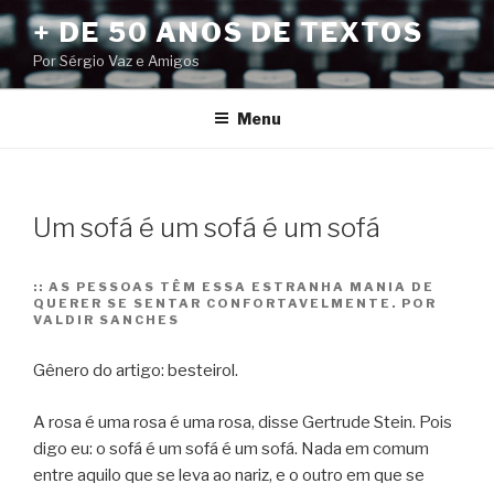
Pular
+ DE 50 ANOS DE TEXTOS
para
Por Sérgio Vaz e Amigos
o
conteúdo
Menu
Um sofá é um sofá é um sofá
::
AS PESSOAS TÊM ESSA ESTRANHA MANIA DE
QUERER SE SENTAR CONFORTAVELMENTE. POR
VALDIR SANCHES
Gênero do artigo: besteirol.
A rosa é uma rosa é uma rosa, disse Gertrude Stein. Pois
digo eu: o sofá é um sofá é um sofá. Nada em comum
entre aquilo que se leva ao nariz, e o outro em que se