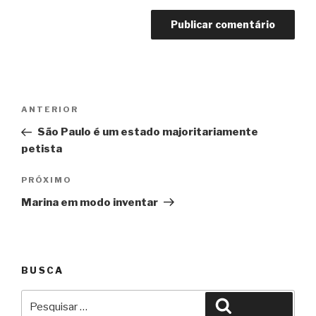
Navegação
Anterior
ANTERIOR
de
São Paulo é um estado majoritariamente
Post
petista
Próximo
PRÓXIMO
Marina em modo inventar
BUSCA
Pesquisar
Pesquisar
por: