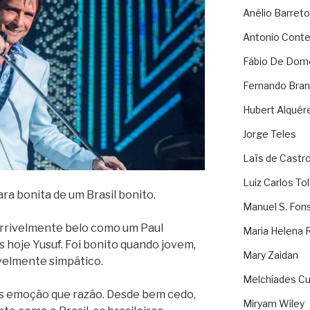
Anélio Barreto
Antonio Cont
Fábio De Dom
Fernando Bran
Hubert Alquér
Jorge Teles
Laïs de Castr
Luiz Carlos To
ara bonita de um Brasil bonito.
Manuel S. Fon
errivelmente belo como um Paul
Maria Helena 
hoje Yusuf. Foi bonito quando jovem,
Mary Zaidan
ivelmente simpático.
Melchíades Cu
s emoção que razão. Desde bem cedo,
Miryam Wiley