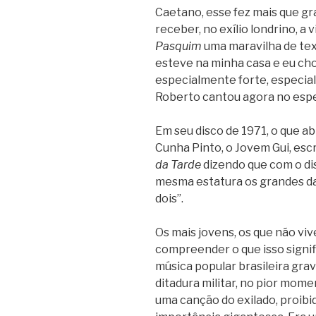
Caetano, esse fez mais que g
receber, no exílio londrino, a 
Pasquim
uma maravilha de tex
esteve na minha casa e eu ch
especialmente forte, especial
Roberto cantou agora no espec
Em seu disco de 1971, o que a
Cunha Pinto, o Jovem Gui, es
da Tarde
dizendo que com o di
mesma estatura os grandes da
dois”.
Os mais jovens, os que não vi
compreender o que isso signifi
música popular brasileira grav
ditadura militar, no pior mom
uma canção do exilado, proib