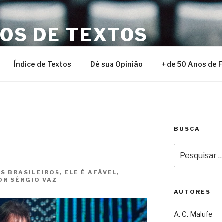
NOS DE TEXTOS
Índice de Textos
Dê sua Opinião
+ de 50 Anos de 
BUSCA
Pesquisar
por:
 BRASILEIROS, ELE É AFÁVEL,
OR SÉRGIO VAZ
AUTORES
A. C. Malufe