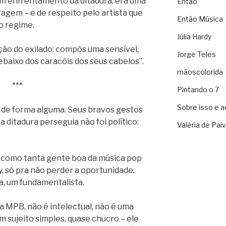
um enfrentamento da ditadura, era uma
Então
agem – e de respeito pelo artista que
Então Música
o regime.
Júlia Hardy
ão do exilado: compôs uma sensível,
Jorge Teles
baixo dos caracóis dos seus cabelos”.
mãoscolorida
***
Pintando o 7
Sobre isso e a
, de forma alguma. Seus bravos gestos
 ditadura perseguia não foi político:
Valéria de Pai
 – como tanta gente boa da música pop
y, só pra não perder a oportunidade.
a, um fundamentalista.
a MPB, não é intelectual, não é uma
m sujeito simples, quase chucro – ele