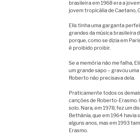
brasileira em 1968 era a jovem
jovem tropicália de Caetano, G
Elis tinha uma garganta perfe
grandes da música brasileira d
porque, como se dizia em Par
é proibido proibir.
Se a memória não me falha, Eli
um grande sapo – gravou uma
Roberto não precisava dela.
Praticamente todos os demai
canções de Roberto-Erasmo. Ga
solo. Nara, em 1978, fez um d
Bethânia, que em 1964 havia 
alguns anos, mas em 1993 tam
Erasmo.