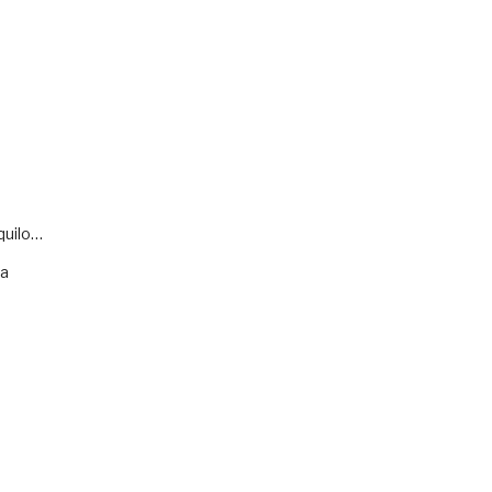
quilo…
va