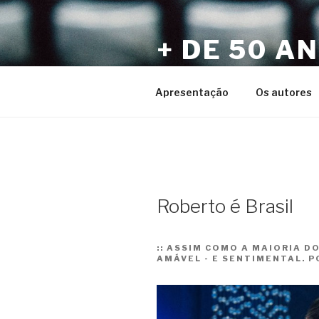
Pular
para
+ DE 50 A
o
conteúdo
Por Sérgio Vaz e Amigos
Apresentação
Os autores
Roberto é Brasil
::
ASSIM COMO A MAIORIA DOS
AMÁVEL - E SENTIMENTAL. P