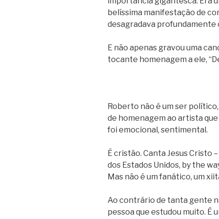
importância gigantesca. Era 
belíssima manifestação de cor
desagradava profundamente 
E não apenas gravou uma canç
tocante homenagem a ele, “De
Roberto não é um ser político
de homenagem ao artista que a
foi emocional, sentimental.
É cristão. Canta Jesus Cristo
dos Estados Unidos, by the wa
Mas não é um fanático, um xiit
Ao contrário de tanta gente n
pessoa que estudou muito. É u