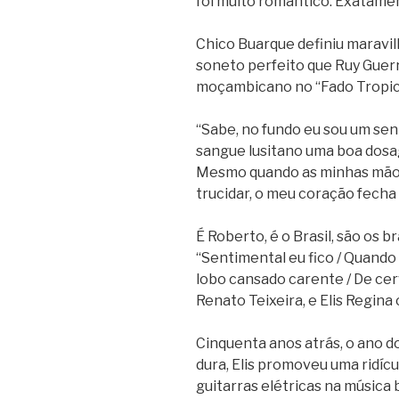
foi muito romântico. Exatament
Chico Buarque definiu maravilh
soneto perfeito que Ruy Guer
moçambicano no “Fado Tropica
“Sabe, no fundo eu sou um se
sangue lusitano uma boa dosagem
Mesmo quando as minhas mãos
trucidar, o meu coração fech
É Roberto, é o Brasil, são os b
“Sentimental eu fico / Quando
lobo cansado carente / De ce
Renato Teixeira, e Elis Regina
Cinquenta anos atrás, o ano do
dura, Elis promoveu uma ridícu
guitarras elétricas na música b