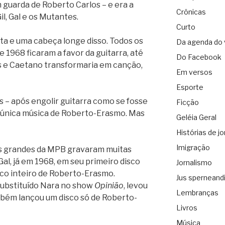
 guarda de Roberto Carlos – e era a
Crônicas
il, Gal e os Mutantes.
Curto
ita e uma cabeça longe disso. Todos os
Da agenda do 
e 1968 ficaram a favor da guitarra, até
Do Facebook
is e Caetano transformaria em canção,
Em versos
Esporte
s – após engolir guitarra como se fosse
Ficção
 única música de Roberto-Erasmo. Mas
Geléia Geral
Histórias de jo
Imigração
s grandes da MPB gravaram muitas
l, já em 1968, em seu primeiro disco
Jornalismo
isco inteiro de Roberto-Erasmo.
Jus sperneand
substituído Nara no show
Opinião
, levou
Lembranças
bém lançou um disco só de Roberto-
Livros
Música