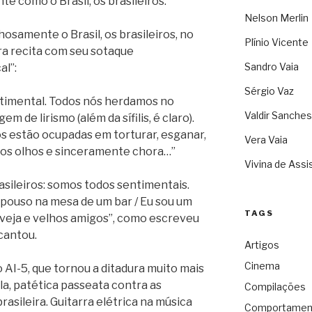
e como o Brasil, os brasileiros.
Nelson Merlin
osamente o Brasil, os brasileiros, no
Plínio Vicente
ra recita com seu sotaque
Sandro Vaia
l”:
Sérgio Vaz
ntimental. Todos nós herdamos no
Valdir Sanches
 de lirismo (além da sífilis, é claro).
 estão ocupadas em torturar, esganar,
Vera Vaia
a os olhos e sinceramente chora…”
Vivina de Assi
rasileiros: somos todos sentimentais.
 pouso na mesa de um bar / Eu sou um
TAGS
rveja e velhos amigos”, como escreveu
 cantou.
Artigos
Cinema
 AI-5, que tornou a ditadura muito mais
la, patética passeata contra as
Compilações
rasileira. Guitarra elétrica na música
Comportamen