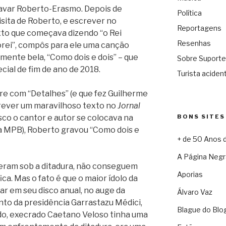
ravar Roberto-Erasmo. Depois de
Política
visita de Roberto, e escrever no
Reportagens
to que começava dizendo “o Rei
Resenhas
orei”, compôs para ele uma canção
mente bela, “Como dois e dois” – que
Sobre Suporte
ial de fim de ano de 2018.
Turista acident
bre com “Detalhes” (e que fez Guilherme
crever um maravilhoso texto no
Jornal
BONS SITES
sco o cantor e autor se colocava na
 MPB), Roberto gravou “Como dois e
+ de 50 Anos 
A Página Negr
veram sob a ditadura, não conseguem
Aporias
ca. Mas o fato é que o maior ídolo da
ar em seu disco anual, no auge da
Álvaro Vaz
ento da presidência Garrastazu Médici,
Blague do Blo
ido, execrado Caetano Veloso tinha uma