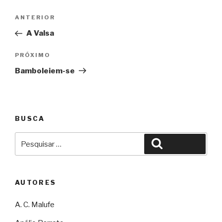
Navegação
Anterior
ANTERIOR
de
A Valsa
Post
Próximo
PRÓXIMO
Bamboleiem-se
BUSCA
Pesquisar
Pesquisar
por:
AUTORES
A. C. Malufe