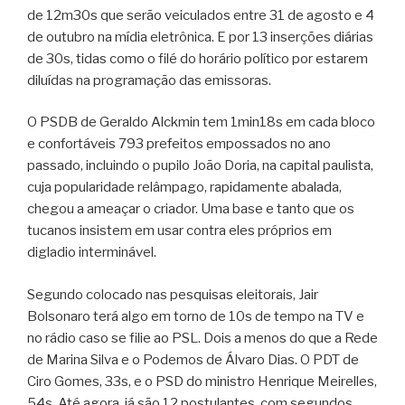
de 12m30s que serão veiculados entre 31 de agosto e 4
de outubro na mídia eletrônica. E por 13 inserções diárias
de 30s, tidas como o filé do horário político por estarem
diluídas na programação das emissoras.
O PSDB de Geraldo Alckmin tem 1min18s em cada bloco
e confortáveis 793 prefeitos empossados no ano
passado, incluindo o pupilo João Doria, na capital paulista,
cuja popularidade relâmpago, rapidamente abalada,
chegou a ameaçar o criador. Uma base e tanto que os
tucanos insistem em usar contra eles próprios em
digladio interminável.
Segundo colocado nas pesquisas eleitorais, Jair
Bolsonaro terá algo em torno de 10s de tempo na TV e
no rádio caso se filie ao PSL. Dois a menos do que a Rede
de Marina Silva e o Podemos de Álvaro Dias. O PDT de
Ciro Gomes, 33s, e o PSD do ministro Henrique Meirelles,
54s. Até agora, já são 12 postulantes, com segundos