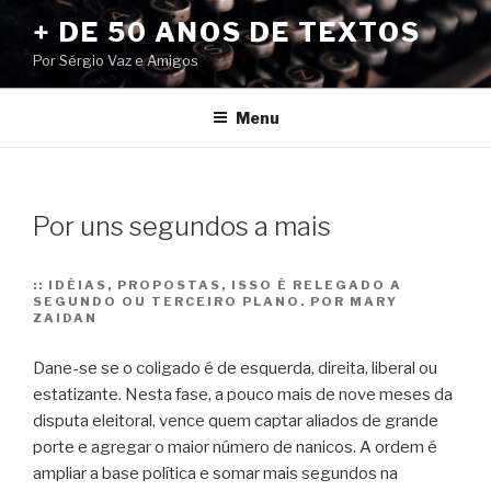
Pular
+ DE 50 ANOS DE TEXTOS
para
Por Sérgio Vaz e Amigos
o
conteúdo
Menu
Por uns segundos a mais
::
IDÉIAS, PROPOSTAS, ISSO É RELEGADO A
SEGUNDO OU TERCEIRO PLANO. POR MARY
ZAIDAN
Dane-se se o coligado é de esquerda, direita, liberal ou
estatizante. Nesta fase, a pouco mais de nove meses da
disputa eleitoral, vence quem captar aliados de grande
porte e agregar o maior número de nanicos. A ordem é
ampliar a base política e somar mais segundos na