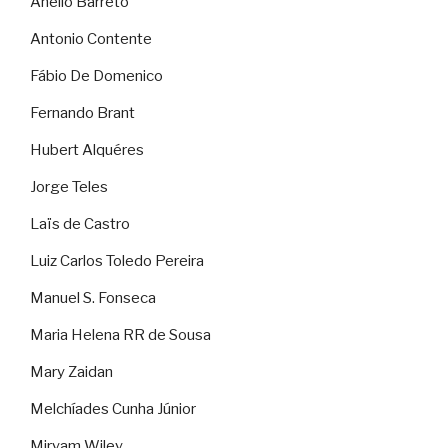
Anélio Barreto
Antonio Contente
Fábio De Domenico
Fernando Brant
Hubert Alquéres
Jorge Teles
Laïs de Castro
Luiz Carlos Toledo Pereira
Manuel S. Fonseca
Maria Helena RR de Sousa
Mary Zaidan
Melchíades Cunha Júnior
Miryam Wiley